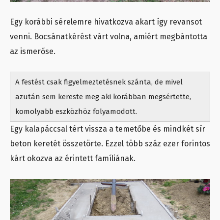
Egy korábbi sérelemre hivatkozva akart így
revansot
venni
. Bocsánatkérést várt volna, amiért megbántotta
az ismerőse.
A festést csak figyelmeztetésnek szánta, de mivel
azután sem kereste meg aki korábban megsértette,
komolyabb eszközhöz folyamodott.
Egy kalapáccsal tért vissza a temetőbe és mindkét sír
beton keretét összetörte. Ezzel több száz ezer forintos
kárt okozva az érintett famíliának.