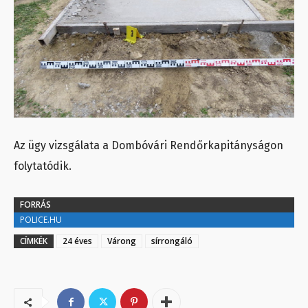
Az ügy vizsgálata a Dombóvári Rendőrkapitányságon
folytatódik.
FORRÁS
POLICE.HU
CÍMKÉK
24 éves
Várong
sírrongáló