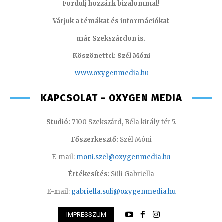
Fordulj hozzánk bizalommal!
Várjuk a témákat és információkat
már Szekszárdon is.
Köszönettel: Szél Móni
www.oxygenmedia.hu
KAPCSOLAT - OXYGEN MEDIA
Studió:
7100 Szekszárd, Béla király tér 5.
Főszerkesztő:
Szél Móni
E-mail:
moni.szel@oxygenmedia.hu
Értékesítés:
Süli Gabriella
E-mail:
gabriella.suli@oxygenmedia.hu
IMPRESSZUM