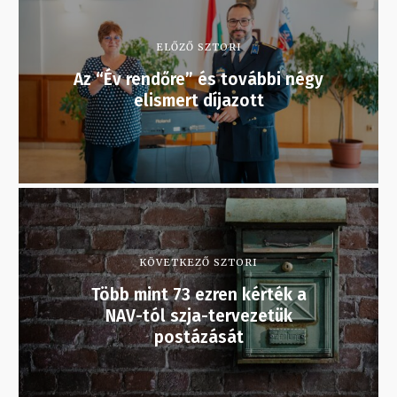
ELŐZŐ SZTORI
Az “Év rendőre” és további négy
elismert díjazott
KÖVETKEZŐ SZTORI
Több mint 73 ezren kérték a
NAV-tól szja-tervezetük
postázását