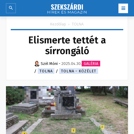
Kezdőlap
TOLNA
Elismerte tettét a
sírrongáló
Szél Móni
-
2025.04.30.
GALÉRIA
TOLNA
TOLNA - KÖZÉLET