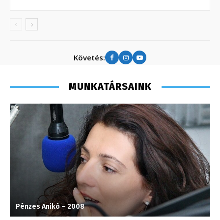
Követés:
MUNKATÁRSAINK
Pénzes Anikó – 2008
M