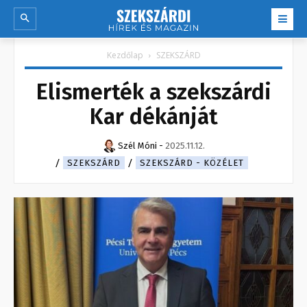
Kezdőlap
SZEKSZÁRD
Elismerték a szekszárdi
Kar dékánját
Szél Móni
-
2025.11.12.
SZEKSZÁRD
SZEKSZÁRD - KÖZÉLET