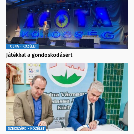
TOLNA - KÖZÉLET
Játékkal a gondoskodásért
SZEKSZÁRD - KÖZÉLET