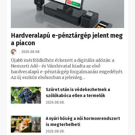
Hardveralapú e-pénztárgép jelent meg
a piacon
2026.08.08.
Újabb mérföldkőhöz érkezett a digitális adózás: a
Nemzeti Adó- és Vámhivatal kiadta az első
hardveralapú e-pénztárgép forgalmazási engedélyét.
Az új eszköz elsősorban a jelenleg...
Szüret után is védekezhetnek a
szőlőkabóca ellen a termelők
2026.08.08.
A nyári hőség a női hormonrendszert
is megterhelheti
2026.08.08.