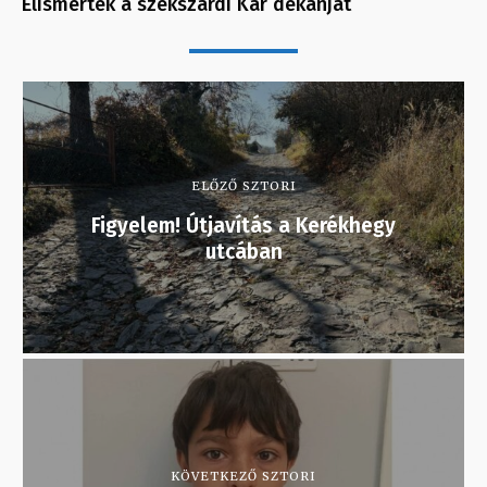
Elismerték a szekszárdi Kar dékánját
ELŐZŐ SZTORI
Figyelem! Útjavítás a Kerékhegy
utcában
KÖVETKEZŐ SZTORI