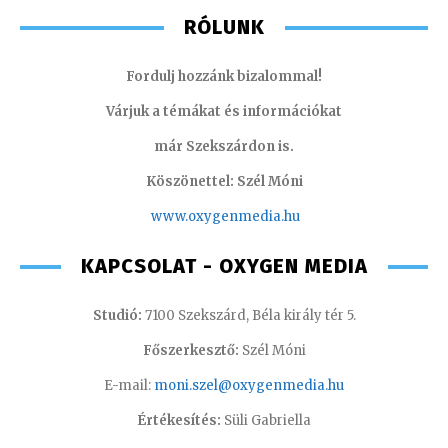
RÓLUNK
Fordulj hozzánk bizalommal!
Várjuk a témákat és információkat
már Szekszárdon is.
Köszönettel: Szél Móni
www.oxygenmedia.hu
KAPCSOLAT - OXYGEN MEDIA
Studió:
7100 Szekszárd, Béla király tér 5.
Főszerkesztő:
Szél Móni
E-mail:
moni.szel@oxygenmedia.hu
Értékesítés:
Süli Gabriella