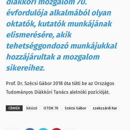
diákköri mozgalom 70.
évfordulója alkalmából olyan
oktatók, kutatók munkájának
elismerésére, akik
tehetséggondozó munkájukkal
hozzájárultak a mozgalom
sikereihez.
Prof. Dr. Szécsi Gábor 2018 óta tölti be az Országos
Tudományos Diákköri Tanács alelnöki pozícióját.
CÍMKÉK
kitűző
OTDK 70
Szécsi Gábor
szekszárdi Kar