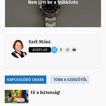
Nem jött be a trükközés
Szél Móni
ADATLAP
KAPCSOLÓDÓ CIKKEK
TÖBB A SZERZŐTŐL
Fő a biztonság!