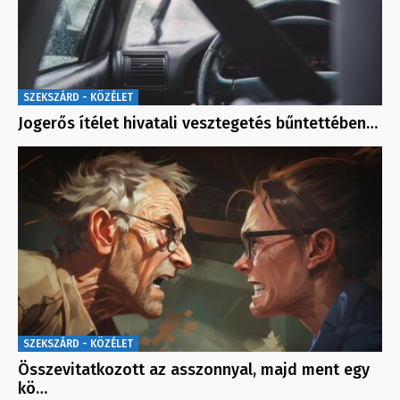
SZEKSZÁRD - KÖZÉLET
Jogerős ítélet hivatali vesztegetés bűntettében…
SZEKSZÁRD - KÖZÉLET
Összevitatkozott az asszonnyal, majd ment egy
kö…