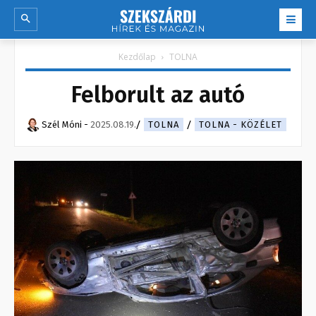
Kezdőlap
TOLNA
Felborult az autó
Szél Móni
-
2025.08.19.
TOLNA
TOLNA - KÖZÉLET