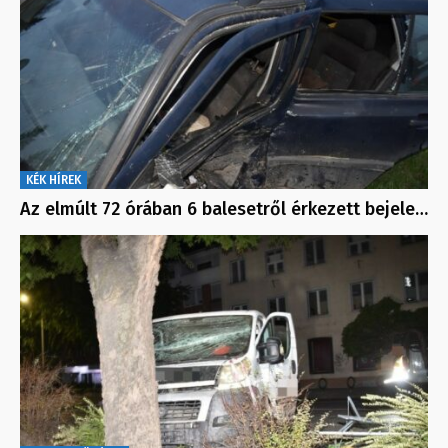
KÉK HÍREK
Az elmúlt 72 órában 6 balesetről érkezett bejele…