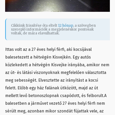
Cikkünk frissítése óta eltelt
12 hónap
, a szövegben
szereplő információk a megjelenéskor pontosak
voltak, de mára elavulhattak.
Ittas volt az a 27 éves helyi férfi, aki kocsijával
balesetezett a hétvégén Kisvejkén. Egy autós
közlekedett a hétvégén Kisvejke irányába, amikor nem
az út- és látási viszonyoknak megfelelően választotta
meg sebességét. Elvesztette az irányítást a kocsi
felett. Előbb egy ház falának ütközött, majd az út
mellett levő betonoszlopnak csapódott, és felborult.A
balesetben a járművet vezető 27 éves helyi férfi nem
sérült meg, azonban mikor szondát fújattak vele, az