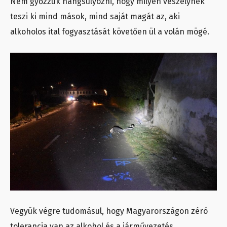
Nem győzzük hangsúlyozni, hogy milyen veszélynek
teszi ki mind mások, mind saját magát az, aki
alkoholos ital fogyasztását követően ül a volán mögé.
Vegyük végre tudomásul, hogy Magyarországon zéró
tolerancia van az alkohol és a járművezetés