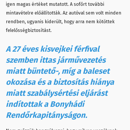
igen magas értéket mutatott. A sofőrt további
mintavételre előállították. Az autóval sem volt minden
rendben, ugyanis kiderült, hogy arra nem kötöttek
felelősségbiztosítást.
A 27 éves kisvejkei férfival
szemben ittas járművezetés
miatt büntető-, míg a baleset
okozása és a biztosítás hiánya
miatt szabálysértési eljárást
indítottak a Bonyhádi
Rendőrkapitányságon.