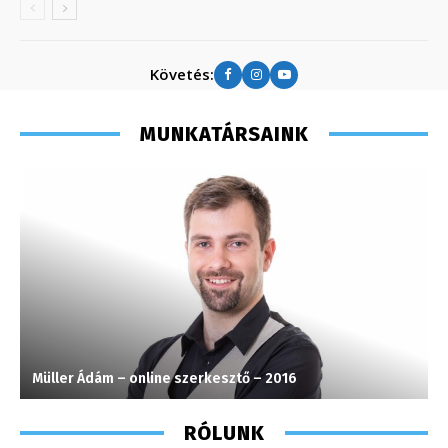
Követés:
MUNKATÁRSAINK
Müller Ádám – online szerkesztő – 2016
P
RÓLUNK