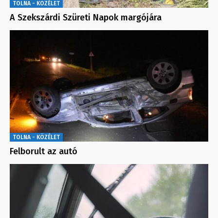
TOLNA - KÖZÉLET
A Szekszárdi Szüreti Napok margójára
TOLNA - KÖZÉLET
Felborult az autó