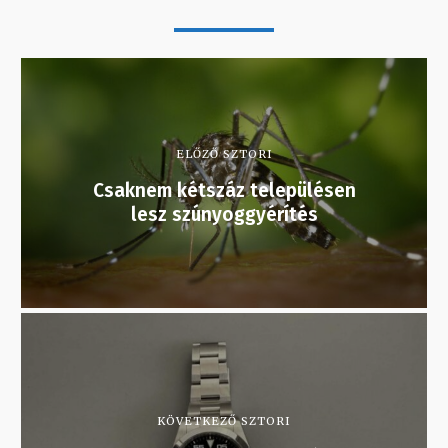
ELŐZŐ SZTORI
Csaknem kétszáz településen
lesz szúnyoggyérítés
KÖVETKEZŐ SZTORI