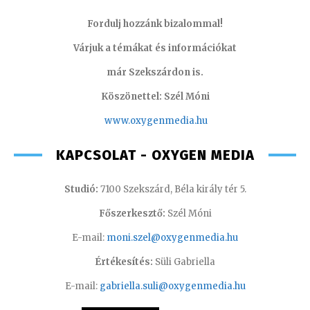
Fordulj hozzánk bizalommal!
Várjuk a témákat és információkat
már Szekszárdon is.
Köszönettel: Szél Móni
www.oxygenmedia.hu
KAPCSOLAT - OXYGEN MEDIA
Studió:
7100 Szekszárd, Béla király tér 5.
Főszerkesztő:
Szél Móni
E-mail:
moni.szel@oxygenmedia.hu
Értékesítés:
Süli Gabriella
E-mail:
gabriella.suli@oxygenmedia.hu