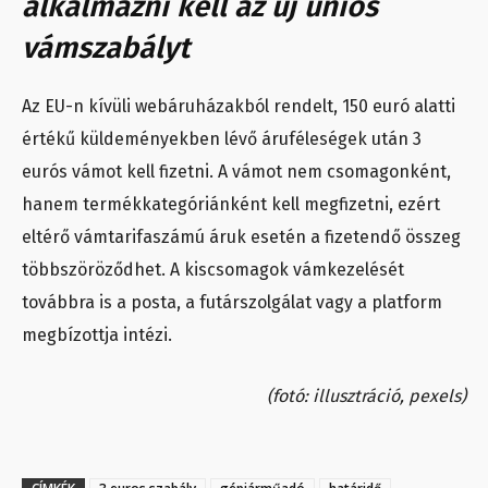
alkalmazni kell az új uniós
vámszabályt
Az EU-n kívüli webáruházakból rendelt, 150 euró alatti
értékű küldeményekben lévő áruféleségek után 3
eurós vámot kell fizetni. A vámot nem csomagonként,
hanem termékkategóriánként kell megfizetni, ezért
eltérő vámtarifaszámú áruk esetén a fizetendő összeg
többszöröződhet. A kiscsomagok vámkezelését
továbbra is a posta, a futárszolgálat vagy a platform
megbízottja intézi.
(fotó: illusztráció, pexels)