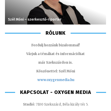
Szél Móni – szerkesztő-riporter
M
RÓLUNK
Fordulj hozzánk bizalommal!
Várjuk a témákat és információkat
már Szekszárdon is.
Köszönettel: Szél Móni
www.oxygenmedia.hu
KAPCSOLAT - OXYGEN MEDIA
Studió:
7100 Szekszárd, Béla király tér 5.