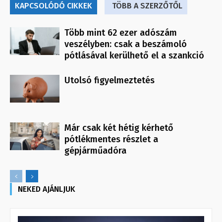
KAPCSOLÓDÓ CIKKEK
TÖBB A SZERZŐTŐL
Több mint 62 ezer adószám
veszélyben: csak a beszámoló
pótlásával kerülhető el a szankció
Utolsó figyelmeztetés
Már csak két hétig kérhető
pótlékmentes részlet a
gépjárműadóra
NEKED AJÁNLJUK