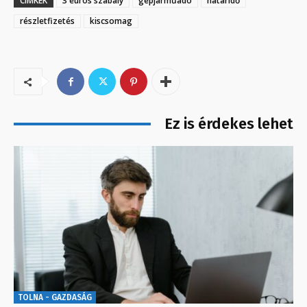
CÍMKÉK
3 euros szabály
gépjárműadó
határidő
részletfizetés
kiscsomag
Ez is érdekes lehet
TOLNA - GAZDASÁG