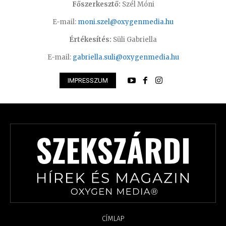
Főszerkesztő:
Szél Móni
E-mail:
moni.szel@oxygenmedia.hu
Értékesítés:
Süli Gabriella
E-mail:
gabriella.suli@oxygenmedia.hu
IMPRESSZUM
CÍMLAP