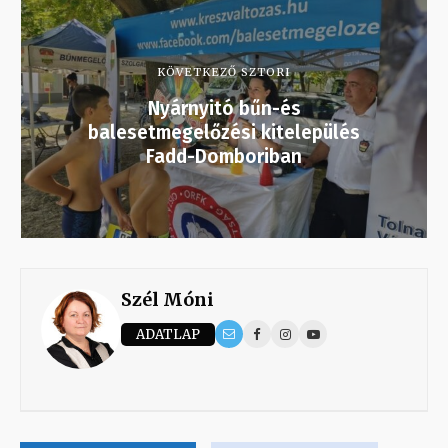
KÖVETKEZŐ SZTORI
Nyárnyitó bűn-és
balesetmegelőzési kitelepülés
Fadd-Domboriban
Szél Móni
ADATLAP