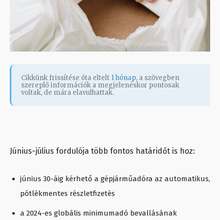
Cikkünk frissítése óta eltelt
1 hónap
, a szövegben
szereplő információk a megjelenéskor pontosak
voltak, de mára elavulhattak.
Június-július fordulója több fontos határidőt is hoz:
június 30-áig kérhető a gépjárműadóra az automatikus,
pótlékmentes részletfizetés
a 2024-es globális minimumadó bevallásának