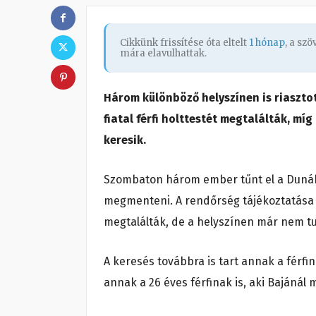
Cikkünk frissítése óta eltelt
1 hónap
, a sz
mára elavulhattak.
Három különböző helyszínen is riaszto
fiatal férfi holttestét megtalálták, mí
keresik.
Szombaton három ember tűnt el a Dunában
megmenteni. A rendőrség tájékoztatása s
megtalálták, de a helyszínen már nem tu
A keresés továbbra is tart annak a férfi
annak a 26 éves férfinak is, aki Bajánál m