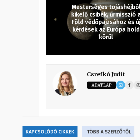
Mesterséges tojáshéjbó
kikelő csibék, űrmisszió 
Föld védőpajzsához és ú
kérdések az Európa hold
körül
Csrefkó Judit
ADATLAP
KAPCSOLÓDÓ CIKKEK
TÖBB A SZERZŐTŐL