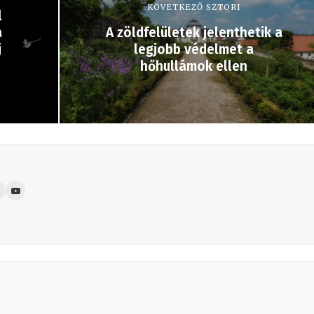
KÖVETKEZŐ SZTORI
l
a
A zöldfelületek jelenthetik a
j
legjobb védelmet a
hőhullámok ellen