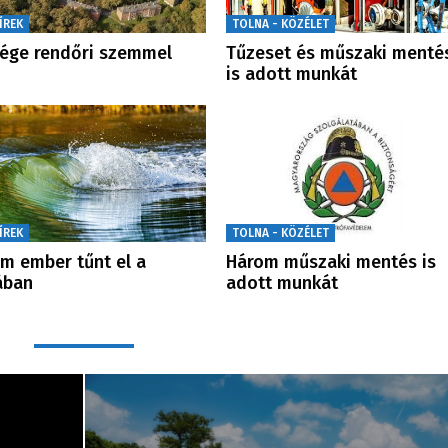
ÍREK
TOLNA - KÖZÉLET
ége rendőri szemmel
Tűzeset és műszaki menté
is adott munkát
ÍREK
TOLNA - KÖZÉLET
m ember tűnt el a
Három műszaki mentés is
ában
adott munkát