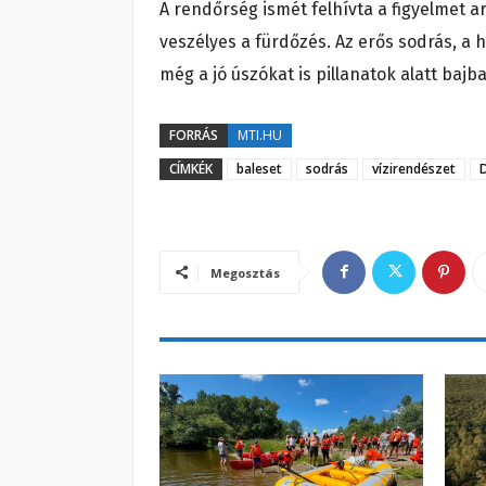
A rendőrség ismét felhívta a figyelmet a
veszélyes a fürdőzés. Az erős sodrás, a 
még a jó úszókat is pillanatok alatt bajb
FORRÁS
MTI.HU
CÍMKÉK
baleset
sodrás
vízirendészet
Megosztás