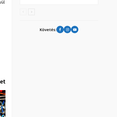
vül
Követés:
het