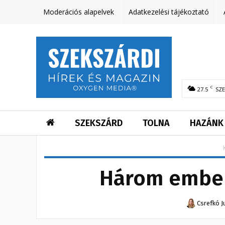
Moderációs alapelvek
Adatkezelési tájékoztató
C
27.5
SZ
SZEKSZÁRD
TOLNA
HAZÁNK
Három ember
Csrefkó J