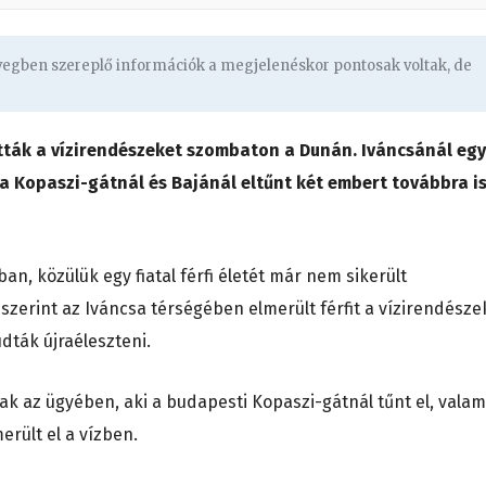
övegben szereplő információk a megjelenéskor pontosak voltak, de
tták a vízirendészeket szombaton a Dunán. Iváncsánál egy
g a Kopaszi-gátnál és Bajánál eltűnt két embert továbbra i
, közülük egy fiatal férfi életét már nem sikerült
zerint az Iváncsa térségében elmerült férfit a vízirendésze
dták újraéleszteni.
nak az ügyében, aki a budapesti Kopaszi-gátnál tűnt el, valam
erült el a vízben.