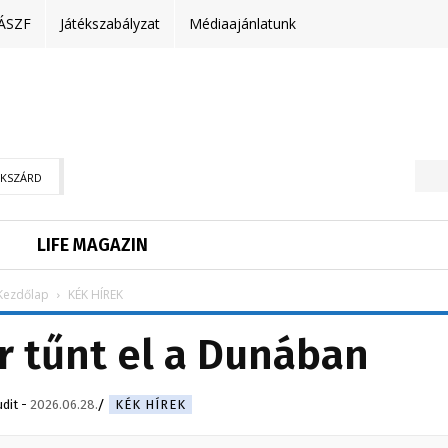
ÁSZF
Játékszabályzat
Médiaajánlatunk
EKSZÁRD
LIFE MAGAZIN
Kezdőlap
KÉK HÍREK
 tűnt el a Dunában
udit
-
2026.06.28.
KÉK HÍREK