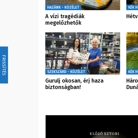
HAZÁNK - KÖZÉLET
KÉK H
A vízi tragédiák
Hétv
megelőzhetők
FRISSÍTÉS
SZEKSZÁRD - KÖZÉLET
KÉK H
Gurulj okosan, érj haza
Háro
biztonságban!
Dun
ELŐZŐ SZTORI