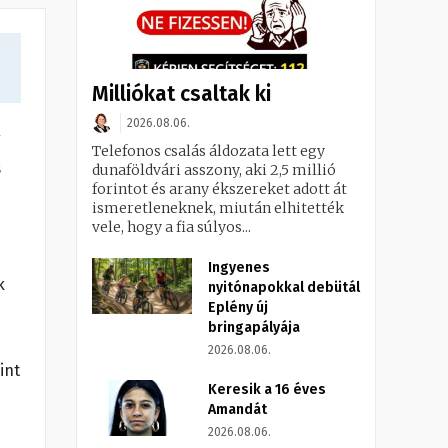
Milliókat csaltak ki
2026.08.06.
Telefonos csalás áldozata lett egy
s
dunaföldvári asszony, aki 2,5 millió
forintot és arany ékszereket adott át
ismeretleneknek, miután elhitették
vele, hogy a fia súlyos...
Ingyenes
k
nyitónapokkal debütál
Eplény új
bringapályája
2026.08.06.
int
Keresik a 16 éves
Amandát
2026.08.06.