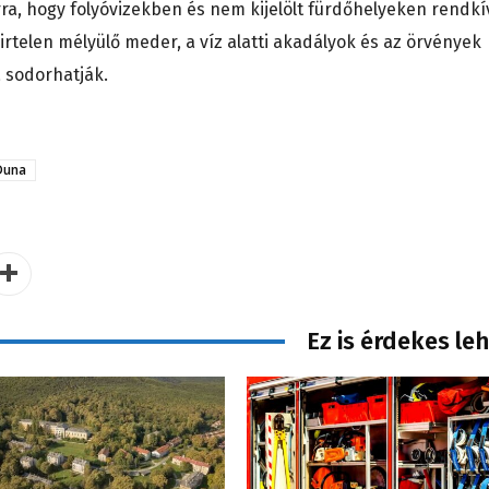
rra, hogy folyóvizekben és nem kijelölt fürdőhelyeken rendkí
hirtelen mélyülő meder, a víz alatti akadályok és az örvények
a sodorhatják.
Duna
Ez is érdekes le