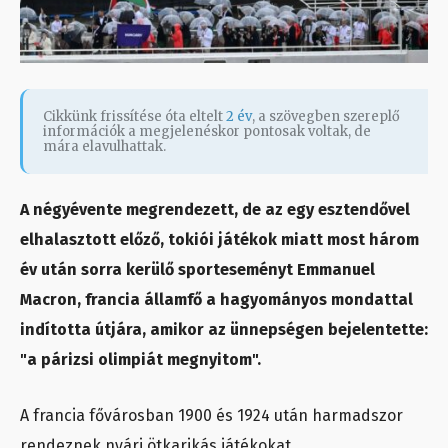
Cikkünk frissítése óta eltelt
2 év
, a szövegben szereplő
információk a megjelenéskor pontosak voltak, de
mára elavulhattak.
A négyévente megrendezett, de az egy esztendővel
elhalasztott előző, tokiói játékok miatt most három
év után sorra kerülő sporteseményt Emmanuel
Macron, francia államfő a hagyományos mondattal
indította útjára, amikor az ünnepségen bejelentette:
"a párizsi olimpiát megnyitom".
A francia fővárosban 1900 és 1924 után harmadszor
rendeznek nyári ötkarikás játékokat.