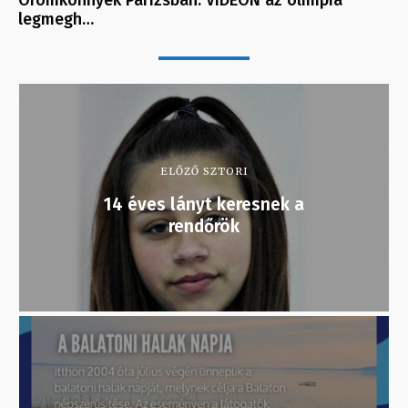
legmegh…
ELŐZŐ SZTORI
14 éves lányt keresnek a
rendőrök