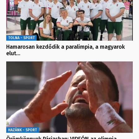
TOLNA - SPORT
Hamarosan kezdődik a paralimpia, a magyarok
elut…
HAZÁNK - SPORT
Örömkönnyek Párizsban: VIDEÓN az olimpia