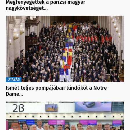
Megfenyegették a párizsi magyar
nagykövetséget…
UTAZÁS
Ismét teljes pompájában tündököl a Notre-
Dame…