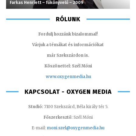
Farkas Henriett – főkönyvelő – 2009
H
RÓLUNK
Fordulj hozzánk bizalommal!
Várjuk a témákat és információkat
már Szekszárdon is.
Köszönettel: Szél Móni
www.oxygenmedia.hu
KAPCSOLAT - OXYGEN MEDIA
Studió:
7100 Szekszárd, Béla király tér 5.
Főszerkesztő:
Szél Móni
E-mail:
moni.szel@oxygenmedia.hu