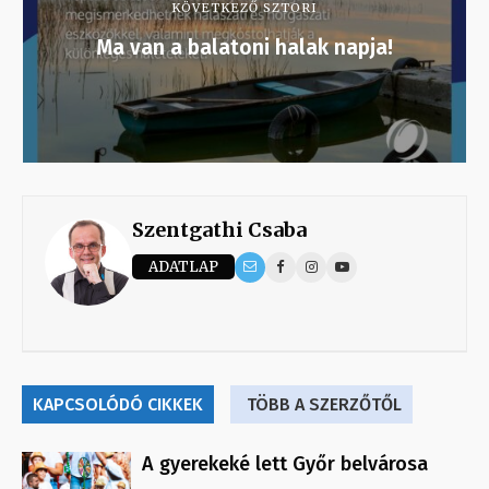
KÖVETKEZŐ SZTORI
Ma van a balatoni halak napja!
Szentgathi Csaba
ADATLAP
KAPCSOLÓDÓ CIKKEK
TÖBB A SZERZŐTŐL
A gyerekeké lett Győr belvárosa