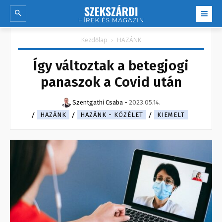
Kezdőlap
HAZÁNK
Így változtak a betegjogi
panaszok a Covid után
Szentgathi Csaba
-
2023.05.14.
HAZÁNK
HAZÁNK - KÖZÉLET
KIEMELT