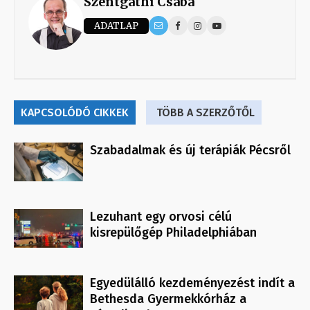
Szentgathi Csaba
ADATLAP
KAPCSOLÓDÓ CIKKEK
TÖBB A SZERZŐTŐL
Szabadalmak és új terápiák Pécsről
Lezuhant egy orvosi célú
kisrepülőgép Philadelphiában
Egyedülálló kezdeményezést indít a
Bethesda Gyermekkórház a