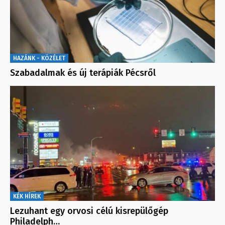
HAZÁNK - KÖZÉLET
Szabadalmak és új terápiák Pécsről
KÉK HÍREK
Lezuhant egy orvosi célú kisrepülőgép
Philadelph…