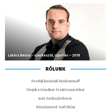
Lukács Bence – szerkesztő, riporter – 2018
F
RÓLUNK
Fordulj hozzánk bizalommal!
Várjuk a témákat és információkat
már Szekszárdon is.
Köszönettel: Szél Móni