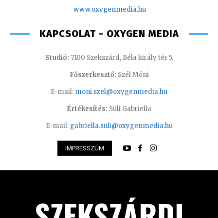
www.oxygenmedia.hu
KAPCSOLAT - OXYGEN MEDIA
Studió:
7100 Szekszárd, Béla király tér 5.
Főszerkesztő:
Szél Móni
E-mail:
moni.szel@oxygenmedia.hu
Értékesítés:
Süli Gabriella
E-mail:
gabriella.suli@oxygenmedia.hu
IMPRESSZUM