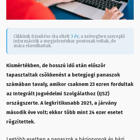
Cikkünk frissítése óta eltelt
3 év
, a szövegben szereplő
információk a megjelenéskor pontosak voltak, de
mára elavulhattak.
Kismértékben, de hosszú idő után először
tapasztaltak csökkenést a betegjogi panaszok
számában tavaly, amikor csaknem 23 ezren fordultak
az Integrált Jogvédelmi Szolgálathoz (IJSZ)
országszerte. A legkritikusabb 2021, a járvány
második éve volt; ekkor több mint 24 ezer esetet
rögzítettek.
Legtöbb esetben a panaszok a háziorvosok és házi