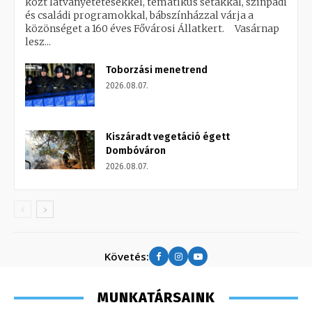
közt látványetetésekkel, tematikus sétákkal, színpadi
és családi programokkal, bábszínházzal várja a
közönséget a 160 éves Fővárosi Állatkert. Vasárnap
lesz...
Toborzási menetrend
2026.08.07.
Kiszáradt vegetáció égett
Dombóváron
2026.08.07.
Követés:
MUNKATÁRSAINK