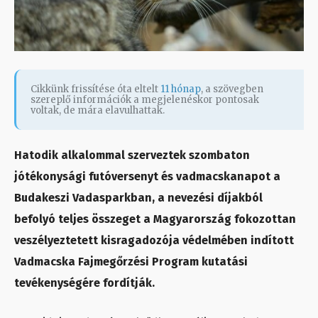
Cikkünk frissítése óta eltelt
11 hónap
, a szövegben
szereplő információk a megjelenéskor pontosak
voltak, de mára elavulhattak.
Hatodik alkalommal szerveztek szombaton
jótékonysági futóversenyt és vadmacskanapot a
Budakeszi Vadasparkban, a nevezési díjakból
befolyó teljes összeget a Magyarország fokozottan
veszélyeztetett kisragadozója védelmében indított
Vadmacska Fajmegőrzési Program kutatási
tevékenységére fordítják.