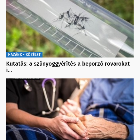
HAZÁNK - KÖZÉLET
Kutatás: a szúnyoggyérítés a beporzó rovarokat
i…