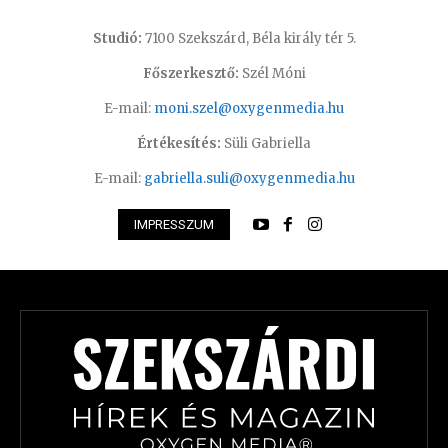
Studió:
7100 Szekszárd, Béla király tér 5.
Főszerkesztő:
Szél Móni
E-mail:
moni.szel@oxygenmedia.hu
Értékesítés:
Süli Gabriella
E-mail:
gabriella.suli@oxygenmedia.hu
IMPRESSZUM