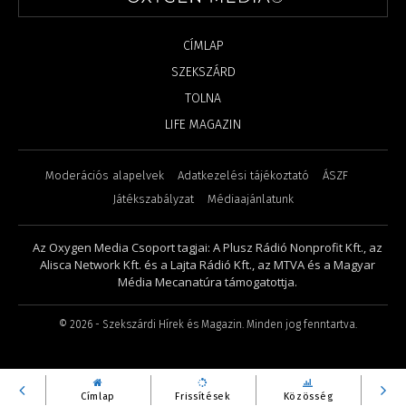
CÍMLAP
SZEKSZÁRD
TOLNA
LIFE MAGAZIN
Moderációs alapelvek
Adatkezelési tájékoztató
ÁSZF
Játékszabályzat
Médiaajánlatunk
Az Oxygen Media Csoport tagjai: A Plusz Rádió Nonprofit Kft., az
Alisca Network Kft. és a Lajta Rádió Kft., az MTVA és a Magyar
Média Mecanatúra támogatottja.
©
2026
- Szekszárdi Hírek és Magazin. Minden jog fenntartva.
Címlap
Frissítések
Közösség