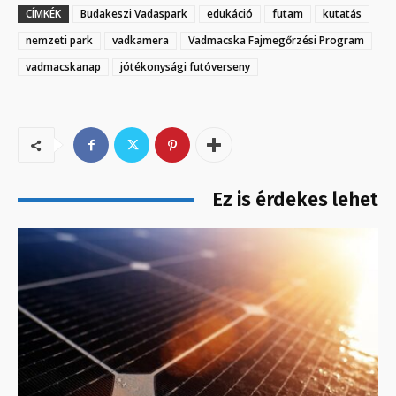
CÍMKÉK
Budakeszi Vadaspark
edukáció
futam
kutatás
nemzeti park
vadkamera
Vadmacska Fajmegőrzési Program
vadmacskanap
jótékonysági futóverseny
Ez is érdekes lehet