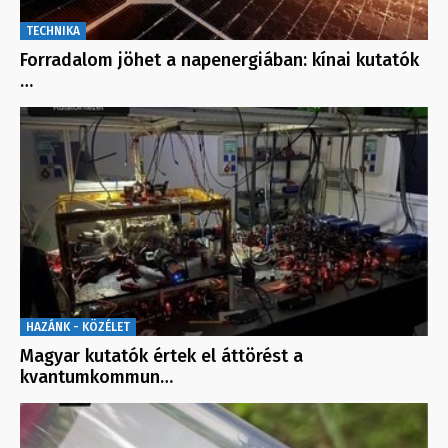
TECHNIKA
Forradalom jöhet a napenergiában: kínai kutatók
…
HAZÁNK - KÖZÉLET
Magyar kutatók értek el áttörést a
kvantumkommun…