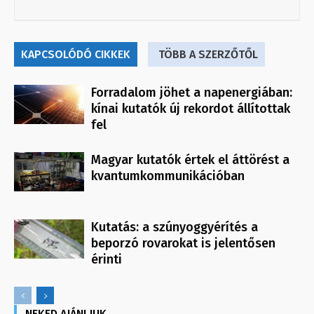
KAPCSOLÓDÓ CIKKEK
TÖBB A SZERZŐTŐL
Forradalom jöhet a napenergiában:
kínai kutatók új rekordot állítottak
fel
Magyar kutatók értek el áttörést a
kvantumkommunikációban
Kutatás: a szúnyoggyérítés a
beporzó rovarokat is jelentősen
érinti
NEKED AJÁNLJUK