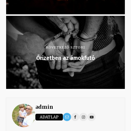
KÖVETKEZŐ SZTORI
Őrizetben az ámokfutó
admin
ADATLAP