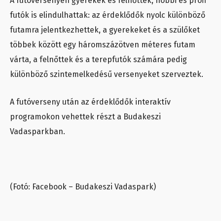
A futóversenyen gyerekek és felnőttek, hobbi és profi
futók is elindulhattak: az érdeklődők nyolc különböző
futamra jelentkezhettek, a gyerekeket és a szülőket
többek között egy háromszázötven méteres futam
várta, a felnőttek és a terepfutók számára pedig
különböző szintemelkedésű versenyeket szerveztek.
A futóverseny után az érdeklődők interaktív
programokon vehettek részt a Budakeszi
Vadasparkban.
(Fotó: Facebook – Budakeszi Vadaspark)