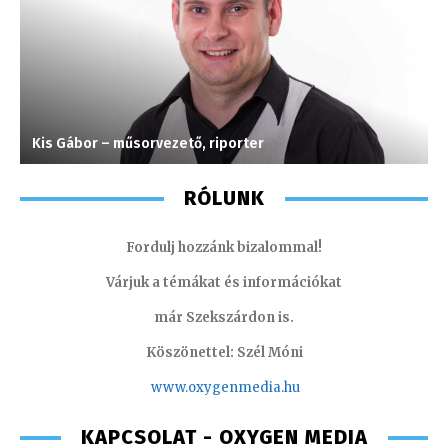
Kis Gábor – műsorvezető, riporter
S
RÓLUNK
Fordulj hozzánk bizalommal!
Várjuk a témákat és információkat
már Szekszárdon is.
Köszönettel: Szél Móni
www.oxygenmedia.hu
KAPCSOLAT - OXYGEN MEDIA