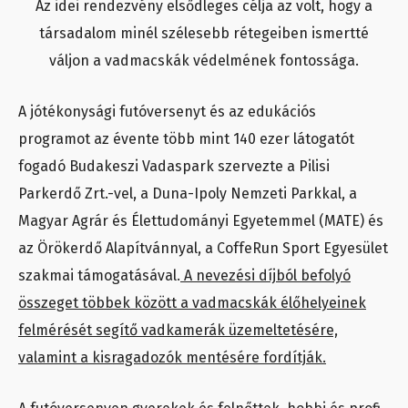
Az idei rendezvény elsődleges célja az volt, hogy a
társadalom minél szélesebb rétegeiben ismertté
váljon a vadmacskák védelmének fontossága.
A jótékonysági futóversenyt és az edukációs
programot az évente több mint 140 ezer látogatót
fogadó Budakeszi Vadaspark szervezte a Pilisi
Parkerdő Zrt.-vel, a Duna-Ipoly Nemzeti Parkkal, a
Magyar Agrár és Élettudományi Egyetemmel (MATE) és
az Örökerdő Alapítvánnyal, a CoffeRun Sport Egyesület
szakmai támogatásával.
A nevezési díjból befolyó
összeget többek között a vadmacskák élőhelyeinek
felmérését segítő vadkamerák üzemeltetésére,
valamint a kisragadozók mentésére fordítják.