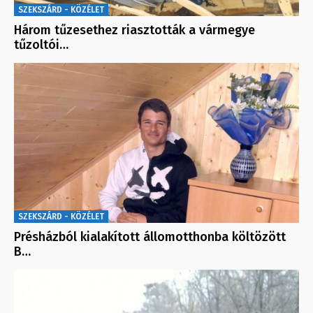
SZEKSZÁRD - KÖZÉLET
Három tűzesethez riasztották a vármegye
tűzoltói…
SZEKSZÁRD - KÖZÉLET
Présházból kialakított állomotthonba költözött
B…