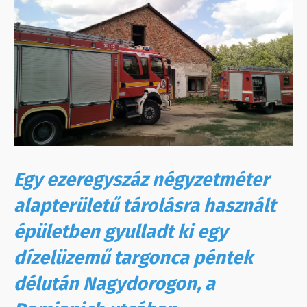
Egy ezeregyszáz négyzetméter
alapterületű tárolásra használt
épületben gyulladt ki egy
dízelüzemű targonca péntek
délután Nagydorogon, a