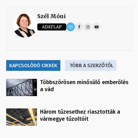
Szél Móni
ADATLAP
KAPCSOLÓDÓ CIKKEK
TÖBB A SZERZŐTŐL
Többszörösen minősülő emberölés
a vád
Három tűzesethez riasztották a
vármegye tűzoltóit