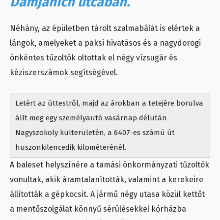
Damjanich utcában.
Néhány, az épületben tárolt szalmabálát is elértek a
lángok, amelyeket a paksi hivatásos és a nagydorogi
önkéntes tűzoltók oltottak el négy vízsugár és
kéziszerszámok segítségével.
Letért az úttestről, majd az árokban a tetejére borulva
állt meg egy személyautó vasárnap délután
Nagyszokoly külterületén, a 6407-es számú út
huszonkilencedik kilométerénél.
A baleset helyszínére a tamási önkormányzati tűzoltók
vonultak, akik áramtalanították, valamint a kerekeire
állították a gépkocsit. A jármű négy utasa közül kettőt
a mentőszolgálat könnyű sérülésekkel kórházba