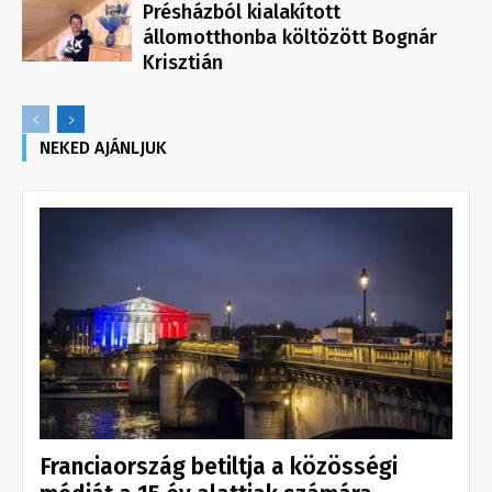
Présházból kialakított
állomotthonba költözött Bognár
Krisztián
NEKED AJÁNLJUK
Franciaország betiltja a közösségi