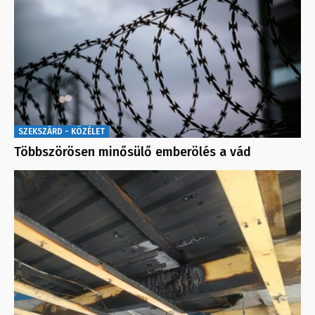
SZEKSZÁRD - KÖZÉLET
Többszörösen minősülő emberölés a vád