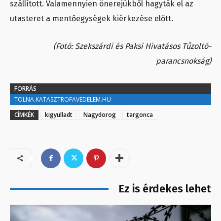
szállított. Valamennyien önerejükből hagyták el az
utasteret a mentőegységek kiérkezése előtt.
(Fotó: Szekszárdi és Paksi Hivatásos Tűzoltó-
parancsnokság)
FORRÁS
TOLNA.KATASZTROFAVEDELEM.HU
CÍMKÉK
kigyulladt
Nagydorog
targonca
Ez is érdekes lehet