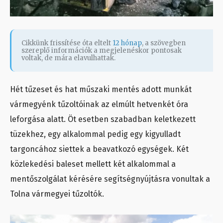
Cikkünk frissítése óta eltelt
12 hónap
, a szövegben
szereplő információk a megjelenéskor pontosak
voltak, de mára elavulhattak.
Hét tűzeset és hat műszaki mentés adott munkát
vármegyénk tűzoltóinak az elmúlt hetvenkét óra
leforgása alatt. Öt esetben szabadban keletkezett
tüzekhez, egy alkalommal pedig egy kigyulladt
targoncához siettek a beavatkozó egységek. Két
közlekedési baleset mellett két alkalommal a
mentőszolgálat kérésére segítségnyújtásra vonultak a
Tolna vármegyei tűzoltók.