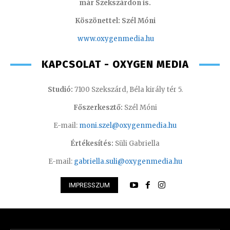
már Szekszárdon is.
Köszönettel: Szél Móni
www.oxygenmedia.hu
KAPCSOLAT - OXYGEN MEDIA
Studió:
7100 Szekszárd, Béla király tér 5.
Főszerkesztő:
Szél Móni
E-mail:
moni.szel@oxygenmedia.hu
Értékesítés:
Süli Gabriella
E-mail:
gabriella.suli@oxygenmedia.hu
IMPRESSZUM