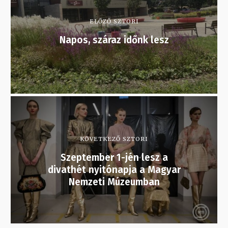
ELŐZŐ SZTORI
Napos, száraz időnk lesz
KÖVETKEZŐ SZTORI
Szeptember 1-jén lesz a
divathét nyitónapja a Magyar
Nemzeti Múzeumban