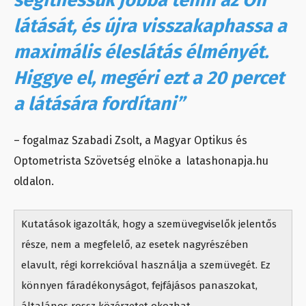
segíthessük jobbá tenni az Ön
látását, és újra visszakaphassa a
maximális éleslátás élményét.
Higgye el, megéri ezt a 20 percet
a látására fordítani”
– fogalmaz Szabadi Zsolt, a Magyar Optikus és
Optometrista Szövetség elnöke a latashonapja.hu
oldalon.
Kutatások igazolták, hogy a szemüvegviselők jelentős
része, nem a megfelelő, az esetek nagyrészében
elavult, régi korrekcióval használja a szemüvegét. Ez
könnyen fáradékonyságot, fejfájásos panaszokat,