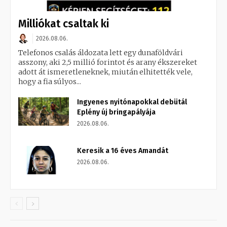
Milliókat csaltak ki
2026.08.06.
Telefonos csalás áldozata lett egy dunaföldvári
asszony, aki 2,5 millió forintot és arany ékszereket
adott át ismeretleneknek, miután elhitették vele,
hogy a fia súlyos...
Ingyenes nyitónapokkal debütál
Eplény új bringapályája
2026.08.06.
Keresik a 16 éves Amandát
2026.08.06.