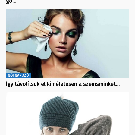
gö…
NŐI NAPOZÓ
Így távolítsuk el kíméletesen a szemsminket…