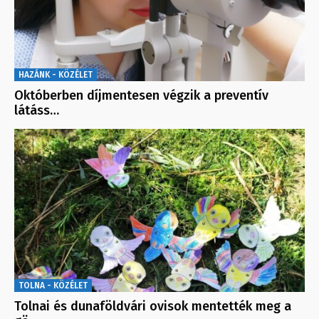
HAZÁNK - KÖZÉLET
Októberben díjmentesen végzik a preventív
látáss…
TOLNA - KÖZÉLET
Tolnai és dunaföldvári ovisok mentették meg a