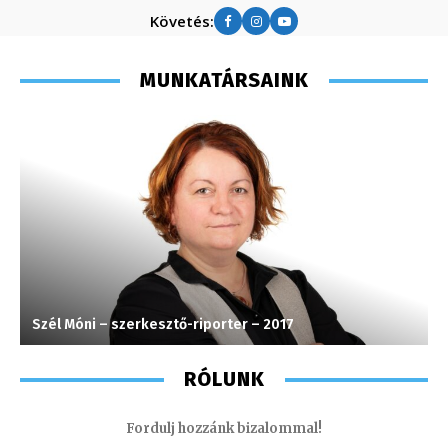
Követés:
MUNKATÁRSAINK
Szél Móni – szerkesztő-riporter – 2017
M
RÓLUNK
Fordulj hozzánk bizalommal!