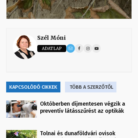
Szél Móni
ADATLAP
KAPCSOLÓDÓ CIKKEK
TÖBB A SZERZŐTŐL
Októberben díjmentesen végzik a
preventív látásszűrést az optikák
Tolnai és dunaföldvári ovisok