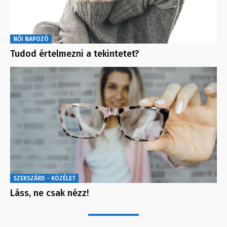
NŐI NAPOZÓ
Tudod értelmezni a tekintetet?
SZEKSZÁRD - KÖZÉLET
Láss, ne csak nézz!