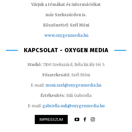
Várjuk a témákat és információkat
már Szekszárdon is.
Köszönettel: Szél Móni
www.oxygenmedia.hu
KAPCSOLAT - OXYGEN MEDIA
Studió:
7100 Szekszárd, Béla király tér 5.
Főszerkesztő:
Szél Móni
E-mail:
moni.szel@oxygenmedia.hu
Értékesítés:
Süli Gabriella
E-mail:
gabriella.suli@oxygenmedia.hu
IMPRESSZUM