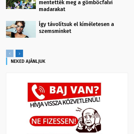
mentették meg a gömböcfalvi
madarakat
Így távolítsuk el kíméletesen a
szemsminket
NEKED AJÁNLJUK