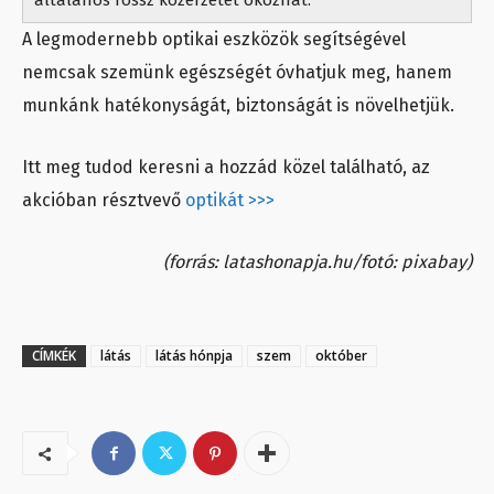
általános rossz közérzetet okozhat.
A legmodernebb optikai eszközök segítségével
nemcsak szemünk egészségét óvhatjuk meg, hanem
munkánk hatékonyságát, biztonságát is növelhetjük.
Itt meg tudod keresni a hozzád közel található, az
akcióban résztvevő
optikát >>>
(forrás: latashonapja.hu/fotó: pixabay)
CÍMKÉK
látás
látás hónpja
szem
október