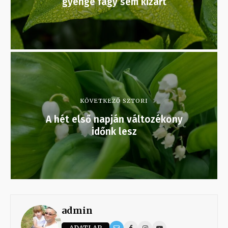
gyenge fagy sem kizárt
KÖVETKEZŐ SZTORI
A hét első napján változékony
időnk lesz
admin