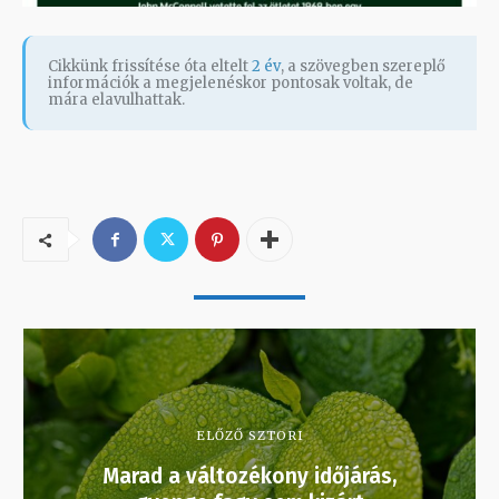
Cikkünk frissítése óta eltelt
2 év
, a szövegben szereplő
információk a megjelenéskor pontosak voltak, de
mára elavulhattak.
ELŐZŐ SZTORI
Marad a változékony időjárás,