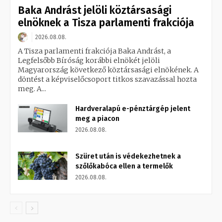
Baka Andrást jelöli köztársasági
elnöknek a Tisza parlamenti frakciója
2026.08.08.
A Tisza parlamenti frakciója Baka Andrást, a
Legfelsőbb Bíróság korábbi elnökét jelöli
Magyarország következő köztársasági elnökének. A
döntést a képviselőcsoport titkos szavazással hozta
meg. A...
Hardveralapú e-pénztárgép jelent
meg a piacon
2026.08.08.
Szüret után is védekezhetnek a
szőlőkabóca ellen a termelők
2026.08.08.