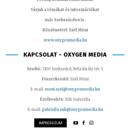
Várjuk a témákat és információkat
már Szekszárdon is.
Köszönettel: Szél Móni
www.oxygenmedia.hu
KAPCSOLAT - OXYGEN MEDIA
Studió:
7100 Szekszárd, Béla király tér 5.
Főszerkesztő:
Szél Móni
E-mail:
moni.szel@oxygenmedia.hu
Értékesítés:
Süli Gabriella
E-mail:
gabriella.suli@oxygenmedia.hu
IMPRESSZUM