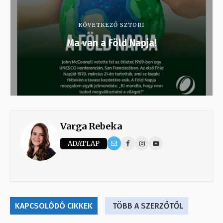
KÖVETKEZŐ SZTORI
Ma van a Föld Napja!
Varga Rebeka
ADATLAP
KAPCSOLÓDÓ CIKKEK
TÖBB A SZERZŐTŐL