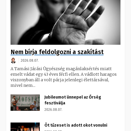
Nem bírja feldolgozni a szakítást
2026.08.07.
A Tamási Járási Ügyészség magánlaksértés miatt
emelt vádat egy 43 éves férfi ellen. A vádlott haragos
viszonyban áll a volt párja jelenlegi élettársával,
mivel nem...
Jubileumot ünnepel az Őrség
fesztiválja
2026.08.07.
Öt tűzeset is adott okot vonulni