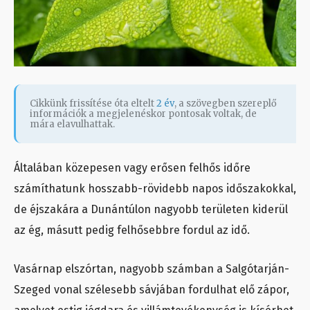
Cikkünk frissítése óta eltelt
2 év
, a szövegben szereplő
információk a megjelenéskor pontosak voltak, de
mára elavulhattak.
Általában közepesen vagy erősen felhős időre
számíthatunk hosszabb-rövidebb napos időszakokkal,
de éjszakára a Dunántúlon nagyobb területen kiderül
az ég, másutt pedig felhősebbre fordul az idő.
Vasárnap elszórtan, nagyobb számban a Salgótarján-
Szeged vonal szélesebb sávjában fordulhat elő zápor,