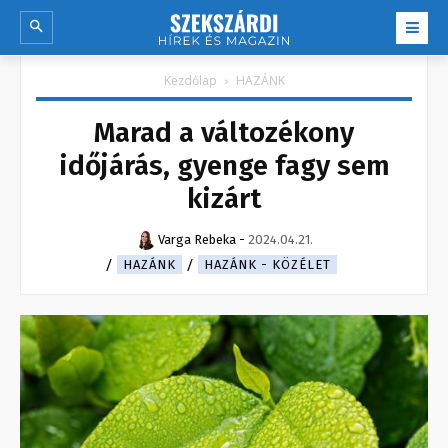
Kezdőlap
HAZÁNK
Marad a változékony
időjárás, gyenge fagy sem
kizárt
Varga Rebeka
-
2024.04.21.
HAZÁNK
HAZÁNK - KÖZÉLET