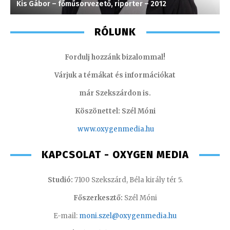
Kis Gábor – főműsorvezető, riporter – 2012
M
RÓLUNK
Fordulj hozzánk bizalommal!
Várjuk a témákat és információkat
már Szekszárdon is.
Köszönettel: Szél Móni
www.oxygenmedia.hu
KAPCSOLAT - OXYGEN MEDIA
Studió:
7100 Szekszárd, Béla király tér 5.
Főszerkesztő:
Szél Móni
E-mail:
moni.szel@oxygenmedia.hu