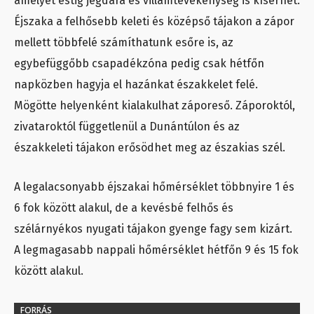
amelyet estig jégdara és villámtevékenység is kísérhet.
Éjszaka a felhősebb keleti és középső tájakon a zápor
mellett többfelé számíthatunk esőre is, az
egybefüggőbb csapadékzóna pedig csak hétfőn
napközben hagyja el hazánkat északkelet felé.
Mögötte helyenként kialakulhat záporeső. Záporoktól,
zivataroktól függetlenül a Dunántúlon és az
északkeleti tájakon erősödhet meg az északias szél.
A legalacsonyabb éjszakai hőmérséklet többnyire 1 és
6 fok között alakul, de a kevésbé felhős és
szélárnyékos nyugati tájakon gyenge fagy sem kizárt.
A legmagasabb nappali hőmérséklet hétfőn 9 és 15 fok
között alakul.
FORRÁS