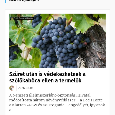
Szüret után is védekezhetnek a
szőlőkabóca ellen a termelők
2026.08.08.
A Nemzeti Élelmiszerlánc-biztonsági Hivatal
módosította három növényvédő szer – a Decis Forte,
a Klartan 24 EW és az Oroganic – engedélyét, így azok
a...