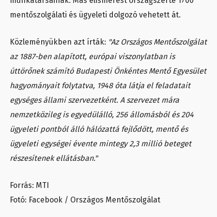
munkatársainak. Más elismerést országszerte 1700
mentőszolgálati és ügyeleti dolgozó vehetett át.
Közleményükben azt írták:
"Az Országos Mentőszolgálat
az 1887-ben alapított, európai viszonylatban is
úttörőnek számító Budapesti Önkéntes Mentő Egyesület
hagyományait folytatva, 1948 óta látja el feladatait
egységes állami szervezetként. A szervezet mára
nemzetközileg is egyedülálló, 256 állomásból és 204
ügyeleti pontból álló hálózattá fejlődött, mentő és
ügyeleti egységei évente mintegy 2,3 millió beteget
részesítenek ellátásban."
Forrás: MTI
Fotó: Facebook / Országos Mentőszolgálat