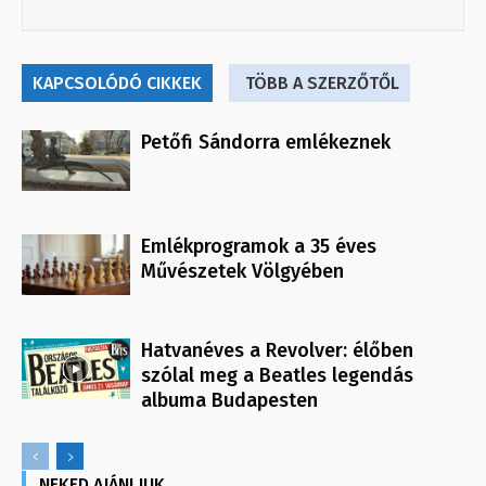
KAPCSOLÓDÓ CIKKEK
TÖBB A SZERZŐTŐL
Petőfi Sándorra emlékeznek
Emlékprogramok a 35 éves
Művészetek Völgyében
Hatvanéves a Revolver: élőben
szólal meg a Beatles legendás
albuma Budapesten
NEKED AJÁNLJUK