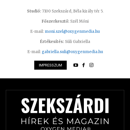
Studió:
7100 Szekszárd, Béla király tér 5.
Főszerkesztő:
Szél Móni
E-mail:
moni.szel@oxygenmedia.hu
Értékesítés:
Süli Gabriella
E-mail:
gabriella.suli@oxygenmedia.hu
IMPRESSZUM