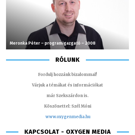
Meronka Péter – programigazgató – 2008
P
RÓLUNK
Fordulj hozzánk bizalommal!
Várjuk a témákat és információkat
már Szekszárdon is.
Köszönettel: Szél Móni
www.oxygenmedia.hu
KAPCSOLAT - OXYGEN MEDIA