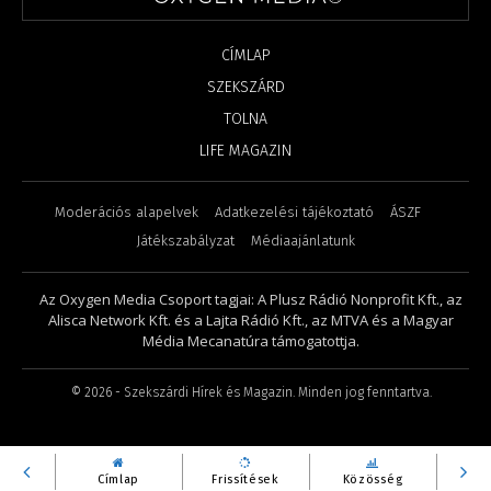
CÍMLAP
SZEKSZÁRD
TOLNA
LIFE MAGAZIN
Moderációs alapelvek
Adatkezelési tájékoztató
ÁSZF
Játékszabályzat
Médiaajánlatunk
Az Oxygen Media Csoport tagjai: A Plusz Rádió Nonprofit Kft., az
Alisca Network Kft. és a Lajta Rádió Kft., az MTVA és a Magyar
Média Mecanatúra támogatottja.
©
2026
- Szekszárdi Hírek és Magazin. Minden jog fenntartva.
Címlap
Frissítések
Közösség