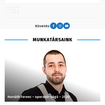
Követés:
MUNKATÁRSAINK
Horváth Ferenc – operatőr-vágó – 2020
T