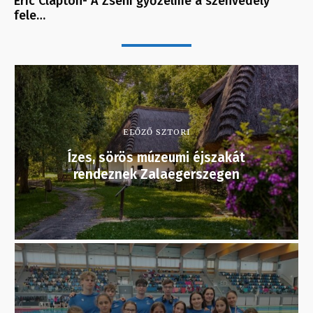
Eric Clapton- A Zseni győzelme a szenvedély
fele…
ELŐZŐ SZTORI
Ízes, sörös múzeumi éjszakát
rendeznek Zalaegerszegen