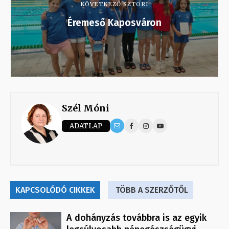
KÖVETKEZŐ SZTORI
Éremeső Kaposváron
Szél Móni
ADATLAP
KAPCSOLÓDÓ CIKKEK
TÖBB A SZERZŐTŐL
A dohányzás továbbra is az egyik