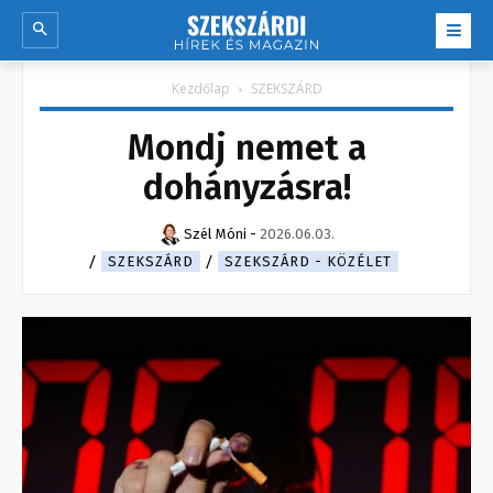
Kezdőlap
SZEKSZÁRD
Mondj nemet a
dohányzásra!
Szél Móni
-
2026.06.03.
SZEKSZÁRD
SZEKSZÁRD - KÖZÉLET