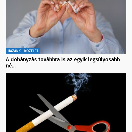
HAZÁNK - KÖZÉLET
A dohányzás továbbra is az egyik legsúlyosabb
né…