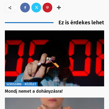
Ez is érdekes lehet
SZEKSZÁRD - KÖZÉLET
Mondj nemet a dohányzásra!