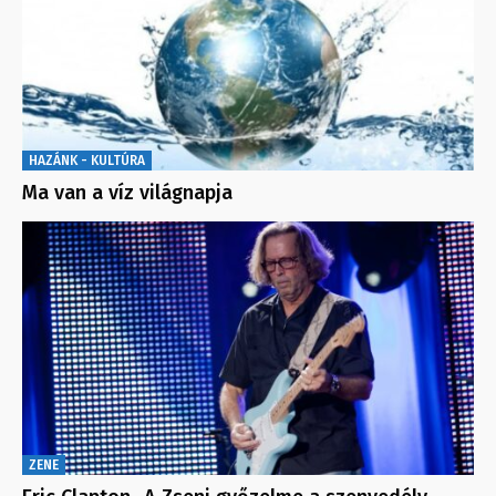
HAZÁNK - KULTÚRA
Ma van a víz világnapja
ZENE