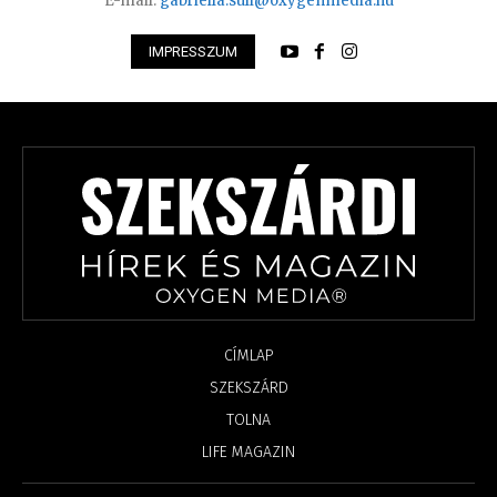
E-mail:
gabriella.suli@oxygenmedia.hu
IMPRESSZUM
CÍMLAP
SZEKSZÁRD
TOLNA
LIFE MAGAZIN