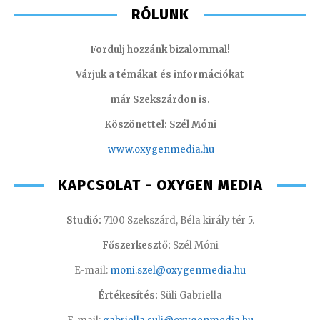
RÓLUNK
Fordulj hozzánk bizalommal!
Várjuk a témákat és információkat
már Szekszárdon is.
Köszönettel: Szél Móni
www.oxygenmedia.hu
KAPCSOLAT - OXYGEN MEDIA
Studió:
7100 Szekszárd, Béla király tér 5.
Főszerkesztő:
Szél Móni
E-mail:
moni.szel@oxygenmedia.hu
Értékesítés:
Süli Gabriella