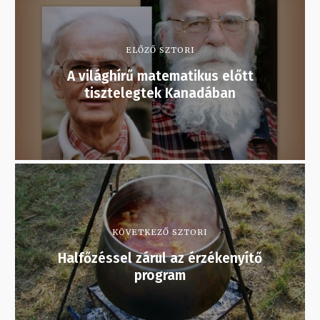
ELŐZŐ SZTORI
A világhírű matematikus előtt
tisztelegtek Kanadában
KÖVETKEZŐ SZTORI
Halfőzéssel zárul az érzékenyítő
program