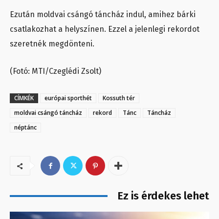
Ezután moldvai csángó táncház indul, amihez bárki
csatlakozhat a helyszínen. Ezzel a jelenlegi rekordot
szeretnék megdönteni.
(Fotó: MTI/Czeglédi Zsolt)
CÍMKÉK
európai sporthét
Kossuth tér
moldvai csángó táncház
rekord
Tánc
Táncház
néptánc
Ez is érdekes lehet