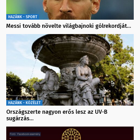
HAZÁNK - SPORT
Messi tovább növelte világbajnoki gólrekordját…
HAZÁNK - KÖZÉLET
Országszerte nagyon erős lesz az UV-B
sugárzás…