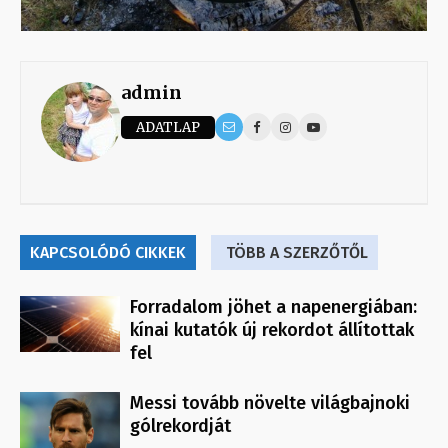
admin
ADATLAP
KAPCSOLÓDÓ CIKKEK
TÖBB A SZERZŐTŐL
Forradalom jöhet a napenergiában:
kínai kutatók új rekordot állítottak
fel
Messi tovább növelte világbajnoki
gólrekordját