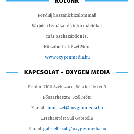
RÓLUNK
Fordulj hozzánk bizalommal!
Várjuk a témákat és információkat
már Szekszárdon is.
Köszönettel: Szél Móni
www.oxygenmedia.hu
KAPCSOLAT - OXYGEN MEDIA
Studió:
7100 Szekszárd, Béla király tér 5.
Főszerkesztő:
Szél Móni
E-mail:
moni.szel@oxygenmedia.hu
Értékesítés:
Süli Gabriella
E-mail:
gabriella.suli@oxygenmedia.hu