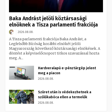
Baka Andrást jelöli köztársasági
elnöknek a Tisza parlamenti frakciója
2026.08.08.
A Tisza parlamenti frakciója Baka Andrást, a
Legfelsőbb Bíróság korábbi elnökét jelöli
Magyarország következő köztársasági elnökének. A
döntést a képviselőcsoport titkos szavazással hozta
meg. A...
Hardveralapú e-pénztárgép jelent
meg a piacon
2026.08.08.
Szüret után is védekezhetnek a
szőlőkabóca ellen a termelők
2026.08.08.