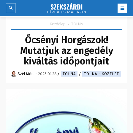
Kezdőlap
TOLNA
Őcsényi Horgászok!
Mutatjuk az engedély
kiváltás időpontjait
Szél Móni
-
2025.01.28.
TOLNA
TOLNA - KÖZÉLET