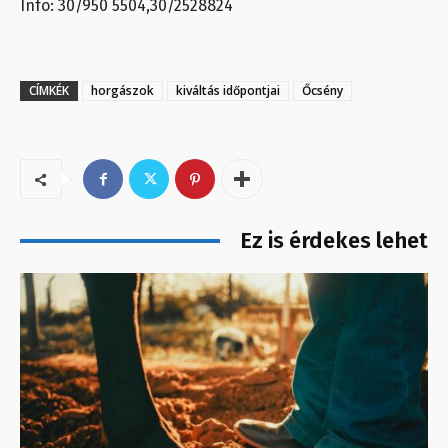
Info: 30/950 5504,30/2528824
CÍMKÉK
horgászok
kiváltás időpontjai
Őcsény
Ez is érdekes lehet