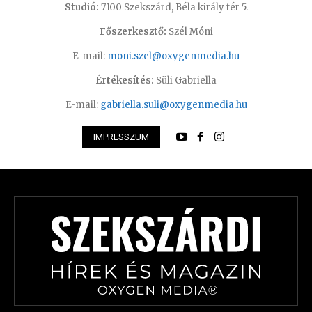
Studió:
7100 Szekszárd, Béla király tér 5.
Főszerkesztő:
Szél Móni
E-mail:
moni.szel@oxygenmedia.hu
Értékesítés:
Süli Gabriella
E-mail:
gabriella.suli@oxygenmedia.hu
IMPRESSZUM