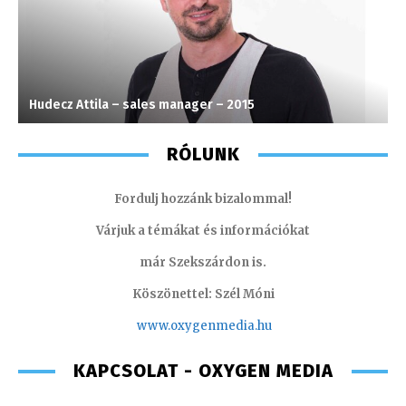
Hudecz Attila – sales manager – 2015
A
RÓLUNK
Fordulj hozzánk bizalommal!
Várjuk a témákat és információkat
már Szekszárdon is.
Köszönettel: Szél Móni
www.oxygenmedia.hu
KAPCSOLAT - OXYGEN MEDIA