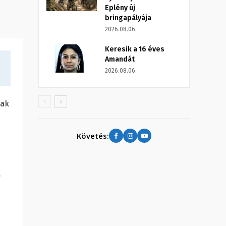
Eplény új
bringapályája
2026.08.06.
Keresik a 16 éves
Amandát
a
2026.08.06.
tak
Követés:
y