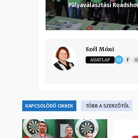
Pályaválasztási Roadsho
Szél Móni
ADATLAP
KAPCSOLÓDÓ CIKKEK
TÖBB A SZERZŐTŐL