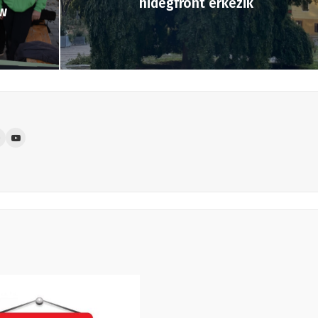
hidegfront érkezik
w