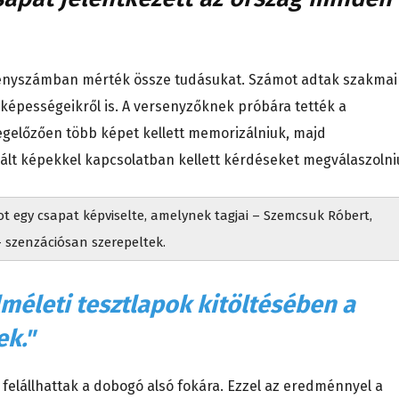
senyszámban mérték össze tudásukat. Számot adtak szakmai
 képességeikről is. A versenyzőknek próbára tették a
egelőzően több képet kellett memorizálniuk, majd
ált képekkel kapcsolatban kellett kérdéseket megválaszolni
 egy csapat képviselte, amelynek tagjai – Szemcsuk Róbert,
– szenzációsan szerepeltek.
méleti tesztlapok kitöltésében a
k."
 felállhattak a dobogó alsó fokára. Ezzel az eredménnyel a