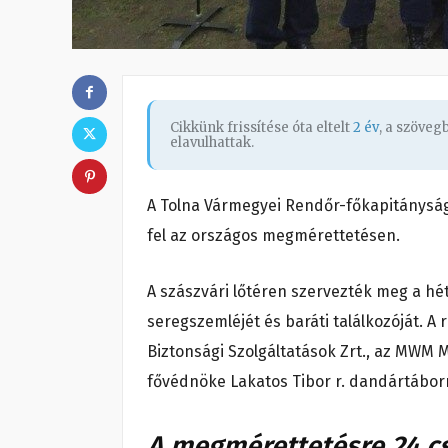
Cikkünk frissítése óta eltelt
2 év
, a szöve
elavulhattak.
A Tolna Vármegyei Rendőr-főkapitányság
fel az országos megmérettetésen.
A szászvári lőtéren szervezték meg a hé
seregszemléjét és baráti találkozóját. A 
Biztonsági Szolgáltatások Zrt., az MWM 
fővédnöke Lakatos Tibor r. dandártáborno
A megmérettetésre 24 cs