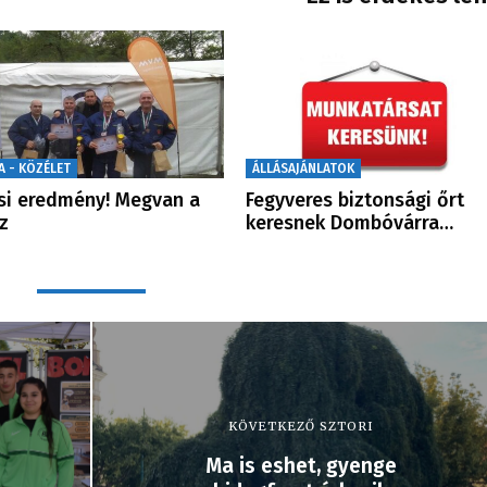
A - KÖZÉLET
ÁLLÁSAJÁNLATOK
si eredmény! Megvan a
Fegyveres biztonsági őrt
z
keresnek Dombóvárra…
KÖVETKEZŐ SZTORI
Ma is eshet, gyenge