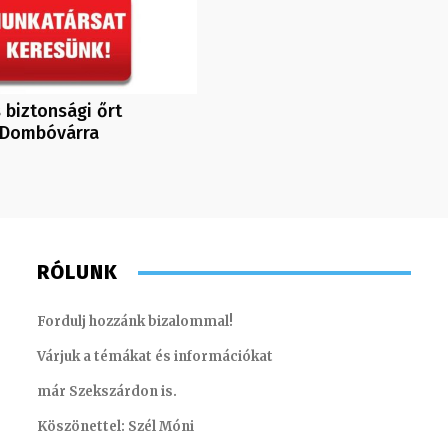
 biztonsági őrt
 Dombóvárra
RÓLUNK
Fordulj hozzánk bizalommal!
Várjuk a témákat és információkat
már Szekszárdon is.
Köszönettel: Szél Móni