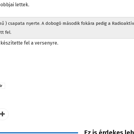
obbjai lettek.
őmű ) csapata nyerte. A dobogó második fokára pedig a Radioaktív
t fel.
 készítette fel a versenyre.
őr
Ez is érdekes le