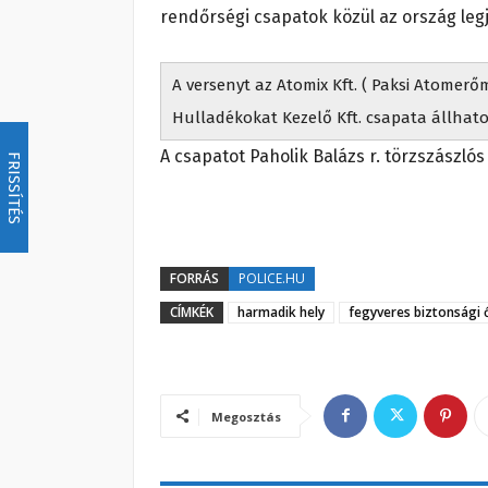
rendőrségi csapatok közül az
ország legj
A versenyt az Atomix Kft. ( Paksi Atomer
Hulladékokat Kezelő Kft. csapata állhatot
A csapatot Paholik Balázs r. törzszászlós
FRISSÍTÉS
FORRÁS
POLICE.HU
CÍMKÉK
harmadik hely
fegyveres biztonsági 
Megosztás