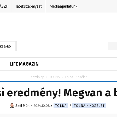
ÁSZF
Játékszabályzat
Médiaajánlatunk
EKSZÁRD
LIFE MAGAZIN
Kezdőlap
TOLNA
Tolna - Közélet
si eredmény! Megvan a 
Szél Móni
-
2024.10.08.
TOLNA
TOLNA - KÖZÉLET