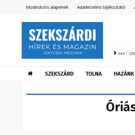
Moderációs alapelvek
Adatkezelési tájékoztató
C
24.9
SZ
SZEKSZÁRD
TOLNA
HAZÁNK
Óriá