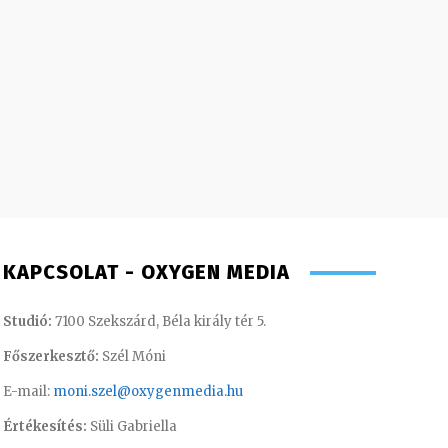
KAPCSOLAT - OXYGEN MEDIA
Studió:
7100 Szekszárd, Béla király tér 5.
Főszerkesztő:
Szél Móni
E-mail:
moni.szel@oxygenmedia.hu
Értékesítés:
Süli Gabriella