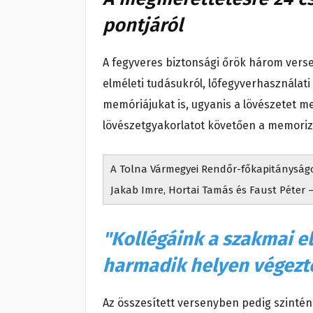
pontjáról
A fegyveres biztonsági őrök három ver
elméleti tudásukról, lőfegyverhasználati
memóriájukat is, ugyanis a lövészetet m
lövészetgyakorlatot követően a memoriz
A Tolna Vármegyei Rendőr-főkapitányságot
Jakab Imre, Hortai Tamás és Faust Péter 
"Kollégáink a szakmai el
harmadik helyen végezte
Az összesített versenyben pedig szintén