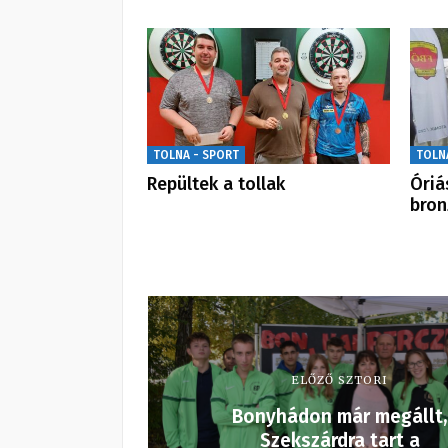
TOLNA - SPORT
TOLN
Repültek a tollak
Óriá
bron
ELŐZŐ SZTORI
Bonyhádon már megállt,
Szekszárdra tart a