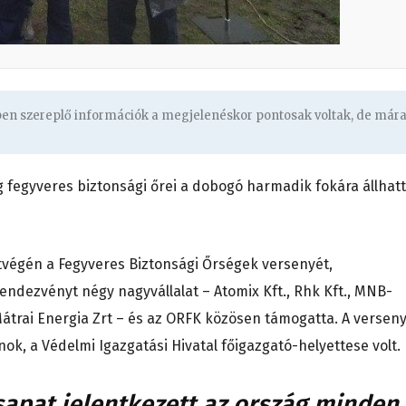
gben szereplő információk a megjelenéskor pontosak voltak, de már
 fegyveres biztonsági őrei a dobogó harmadik fokára állhat
tvégén a Fegyveres Biztonsági Őrségek versenyét,
rendezvényt négy nagyvállalat – Atomix Kft., Rhk Kft., MNB-
Mátrai Energia Zrt – és az ORFK közösen támogatta. A versen
k, a Védelmi Igazgatási Hivatal főigazgató-helyettese volt.
apat jelentkezett az ország minden