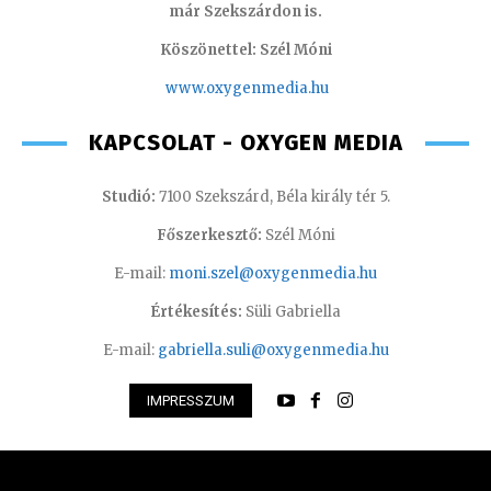
már Szekszárdon is.
Köszönettel: Szél Móni
www.oxygenmedia.hu
KAPCSOLAT - OXYGEN MEDIA
Studió:
7100 Szekszárd, Béla király tér 5.
Főszerkesztő:
Szél Móni
E-mail:
moni.szel@oxygenmedia.hu
Értékesítés:
Süli Gabriella
E-mail:
gabriella.suli@oxygenmedia.hu
IMPRESSZUM