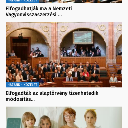
HAZÁNK - KÖZÉLET
Elfogadhatják ma a Nemzeti
Vagyonvisszaszerzési …
HAZÁNK - KÖZÉLET
Elfogadták az alaptörvény tizenhetedik
módosítás…