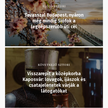
ELŐZŐ SZTORI
Tavasszal Budapest, nyáron
még mindig Siófok a
legnépszerűbb úti cél
KÖVETKEZŐ SZTORI
Visszarepít a középkorba
Kaposvár: lovagok, íjászok és
csatajelenetek várják a
látogatókat