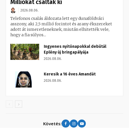
Milliókat csaltak ki
2026.08.06.
Telefonos csalás áldozata lett egy dunaföldvári
asszony, aki 2,5 millió forintot és arany ékszereket
adott át ismeretleneknek, miután elhitették vele,
hogy a fia súlyos...
Ingyenes nyitónapokkal debütál
Eplény új bringapályája
2026.08.06.
Keresik a 16 éves Amandát
2026.08.06.
Követés: