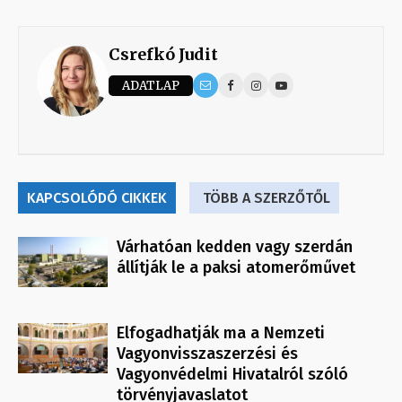
Csrefkó Judit
ADATLAP
KAPCSOLÓDÓ CIKKEK
TÖBB A SZERZŐTŐL
Várhatóan kedden vagy szerdán
állítják le a paksi atomerőművet
Elfogadhatják ma a Nemzeti
Vagyonvisszaszerzési és
Vagyonvédelmi Hivatalról szóló
törvényjavaslatot