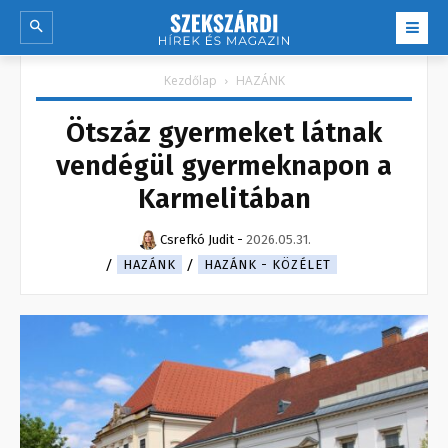
Kezdőlap
HAZÁNK
Ötszáz gyermeket látnak
vendégül gyermeknapon a
Karmelitában
Csrefkó Judit
-
2026.05.31.
HAZÁNK
HAZÁNK - KÖZÉLET