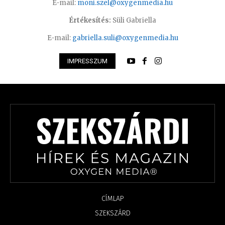
E-mail:
moni.szel@oxygenmedia.hu
Értékesítés:
Süli Gabriella
E-mail:
gabriella.suli@oxygenmedia.hu
IMPRESSZUM
CÍMLAP
SZEKSZÁRD