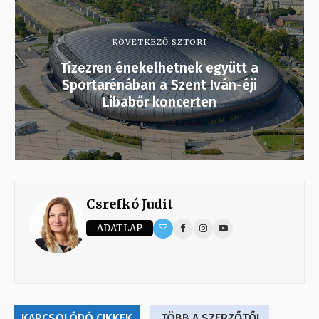
KÖVETKEZŐ SZTORI
Tízezren énekelhetnek együtt a
Sportarénában a Szent Iván-éji
Libabőr koncerten
Csrefkó Judit
ADATLAP
KAPCSOLÓDÓ CIKKEK
TÖBB A SZERZŐTŐL