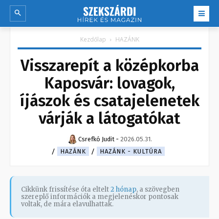
Kezdőlap
HAZÁNK
Visszarepít a középkorba
Kaposvár: lovagok,
íjászok és csatajelenetek
várják a látogatókat
Csrefkó Judit
-
2026.05.31.
HAZÁNK
HAZÁNK - KULTÚRA
Cikkünk frissítése óta eltelt
2 hónap
, a szövegben
szereplő információk a megjelenéskor pontosak
voltak, de mára elavulhattak.