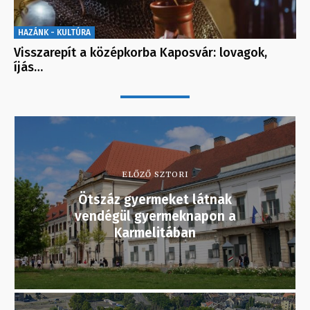
HAZÁNK - KULTÚRA
Visszarepít a középkorba Kaposvár: lovagok,
íjás…
ELŐZŐ SZTORI
Ötszáz gyermeket látnak
vendégül gyermeknapon a
Karmelitában