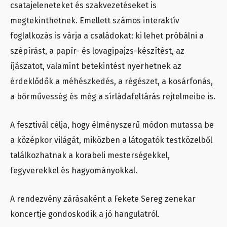
csatajeleneteket és szakvezetéseket is
megtekinthetnek. Emellett számos interaktív
foglalkozás is várja a családokat: ki lehet próbálni a
szépírást, a papír- és lovagipajzs-készítést, az
íjászatot, valamint betekintést nyerhetnek az
érdeklődők a méhészkedés, a régészet, a kosárfonás,
a bőrművesség és még a sírládafeltárás rejtelmeibe is.
A fesztivál célja, hogy élményszerű módon mutassa be
a középkor világát, miközben a látogatók testközelből
találkozhatnak a korabeli mesterségekkel,
fegyverekkel és hagyományokkal.
A rendezvény zárásaként a Fekete Sereg zenekar
koncertje gondoskodik a jó hangulatról.