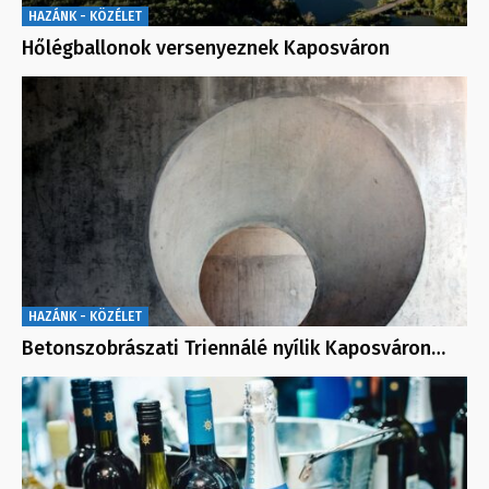
HAZÁNK - KÖZÉLET
Hőlégballonok versenyeznek Kaposváron
HAZÁNK - KÖZÉLET
Betonszobrászati Triennálé nyílik Kaposváron…