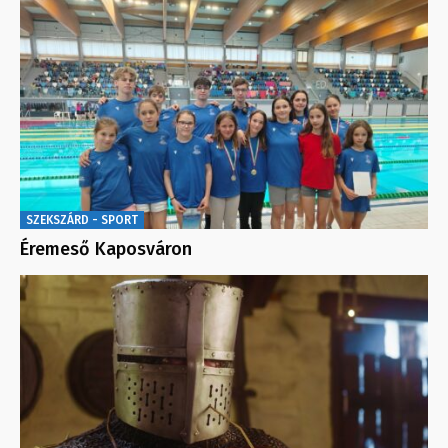
SZEKSZÁRD - SPORT
Éremeső Kaposváron