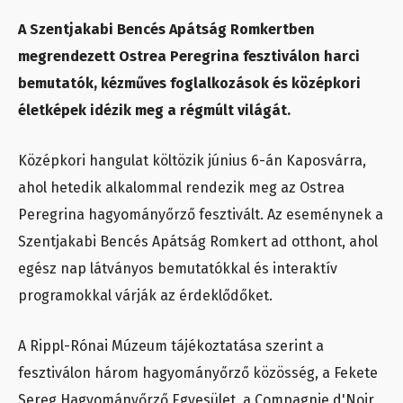
A Szentjakabi Bencés Apátság Romkertben
megrendezett Ostrea Peregrina fesztiválon harci
bemutatók, kézműves foglalkozások és középkori
életképek idézik meg a régmúlt világát.
Középkori hangulat költözik június 6-án Kaposvárra,
ahol hetedik alkalommal rendezik meg az Ostrea
Peregrina hagyományőrző fesztivált. Az eseménynek a
Szentjakabi Bencés Apátság Romkert ad otthont, ahol
egész nap látványos bemutatókkal és interaktív
programokkal várják az érdeklődőket.
A Rippl-Rónai Múzeum tájékoztatása szerint a
fesztiválon három hagyományőrző közösség, a Fekete
Sereg Hagyományőrző Egyesület, a Compagnie d'Noir