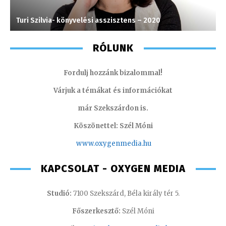
Turi Szilvia- könyvelési asszisztens – 2020
S
RÓLUNK
Fordulj hozzánk bizalommal!
Várjuk a témákat és információkat
már Szekszárdon is.
Köszönettel: Szél Móni
www.oxygenmedia.hu
KAPCSOLAT - OXYGEN MEDIA
Studió:
7100 Szekszárd, Béla király tér 5.
Főszerkesztő:
Szél Móni