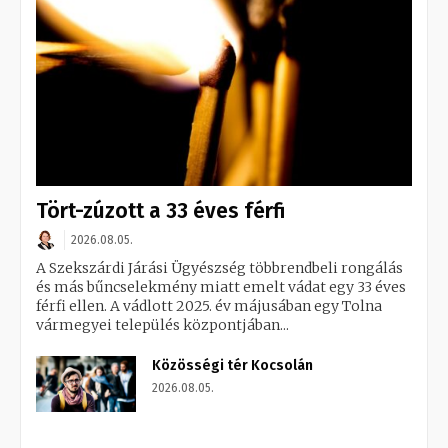
Tört-zúzott a 33 éves férfi
2026.08.05.
A Szekszárdi Járási Ügyészség többrendbeli rongálás
és más bűncselekmény miatt emelt vádat egy 33 éves
férfi ellen. A vádlott 2025. év májusában egy Tolna
vármegyei település központjában...
Közösségi tér Kocsolán
2026.08.05.