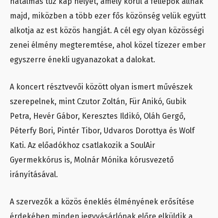
hatalmas tűz kap helyet, amely körül a fellépők állnak
majd, miközben a több ezer fős közönség velük együtt
alkotja az est közös hangját. A cél egy olyan közösségi
zenei élmény megteremtése, ahol közel tízezer ember
egyszerre énekli ugyanazokat a dalokat.
A koncert résztvevői között olyan ismert művészek
szerepelnek, mint Czutor Zoltán, Für Anikó, Gubik
Petra, Hevér Gábor, Keresztes Ildikó, Oláh Gergő,
Péterfy Bori, Pintér Tibor, Udvaros Dorottya és Wolf
Kati. Az előadókhoz csatlakozik a SoulAir
Gyermekkórus is, Molnár Mónika kórusvezető
irányításával.
A szervezők a közös éneklés élményének erősítése
érdekében minden jegyvásárlónak előre elküldik a