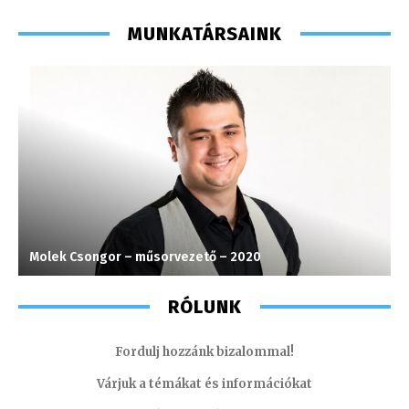
MUNKATÁRSAINK
Molek Csongor – műsorvezető – 2020
H
RÓLUNK
Fordulj hozzánk bizalommal!
Várjuk a témákat és információkat