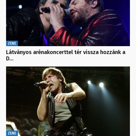
ZENE
Látványos arénakoncerttel tér vissza hozzánk a
D…
ZENE