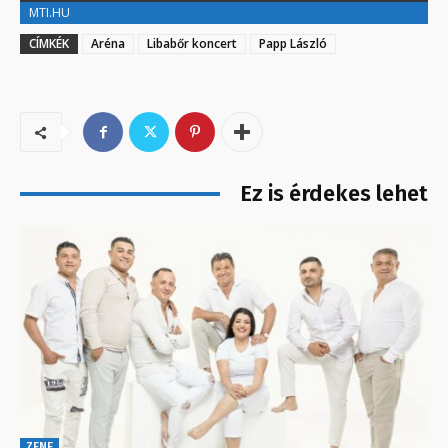
MTI.HU
CÍMKÉK
Aréna
Libabőr koncert
Papp László
Ez is érdekes lehet
ZENE