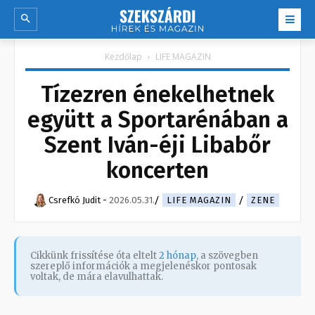
Kezdőlap
LIFE MAGAZIN
Tízezren énekelhetnek
együtt a Sportarénában a
Szent Iván-éji Libabőr
koncerten
Csrefkó Judit
-
2026.05.31.
LIFE MAGAZIN
ZENE
Cikkünk frissítése óta eltelt
2 hónap
, a szövegben
szereplő információk a megjelenéskor pontosak
voltak, de mára elavulhattak.