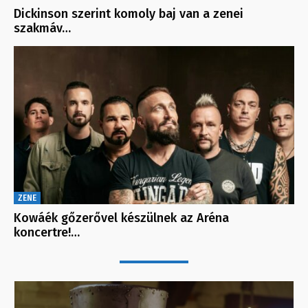
Dickinson szerint komoly baj van a zenei
szakmáv…
ZENE
Kowáék gőzerővel készülnek az Aréna
koncertre!…