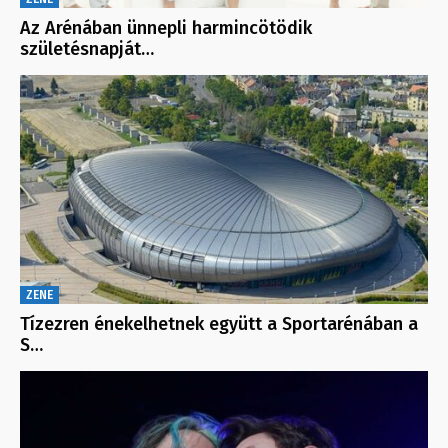
Az Arénában ünnepli harmincötödik
születésnapját…
ZENE
Tízezren énekelhetnek együtt a Sportarénában a
S…