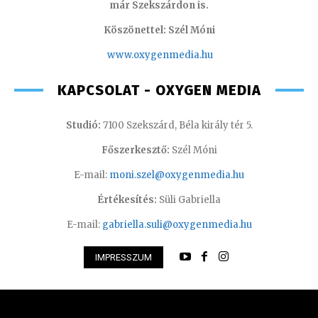
már Szekszárdon is.
Köszönettel: Szél Móni
www.oxygenmedia.hu
KAPCSOLAT - OXYGEN MEDIA
Studió:
7100 Szekszárd, Béla király tér 5.
Főszerkesztő:
Szél Móni
E-mail:
moni.szel@oxygenmedia.hu
Értékesítés:
Süli Gabriella
E-mail:
gabriella.suli@oxygenmedia.hu
IMPRESSZUM