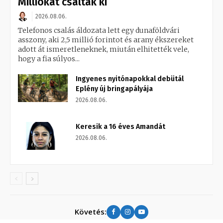
Milliókat csaltak ki
2026.08.06.
Telefonos csalás áldozata lett egy dunaföldvári
asszony, aki 2,5 millió forintot és arany ékszereket
adott át ismeretleneknek, miután elhitették vele,
hogy a fia súlyos...
Ingyenes nyitónapokkal debütál
Eplény új bringapályája
2026.08.06.
Keresik a 16 éves Amandát
2026.08.06.
Követés: