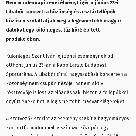
Nem mindennapi zenei élményt ígér a június 23-i
Libabőr koncert: a közönség és a sztárfellépők
közösen szólaltatják meg a legismertebb magyar
dalokat egy különleges, tűz köré épített
produkcióban.
Különleges Szent Iván-éji zenei eseménynek ad
otthont június 23-án a Papp László Budapest
Sportaréna. A Libabőr című nagyszabású koncerten a
közönség nem csupán nézője, hanem aktív
résztvevője is lesz az előadásnak, hiszen a fellépőkkel
együtt énekelheti a legismertebb magyar slágereket.
A szervezők szerint az esemény szakít a hagyományos
koncertformátummal: a színpad közepén egy