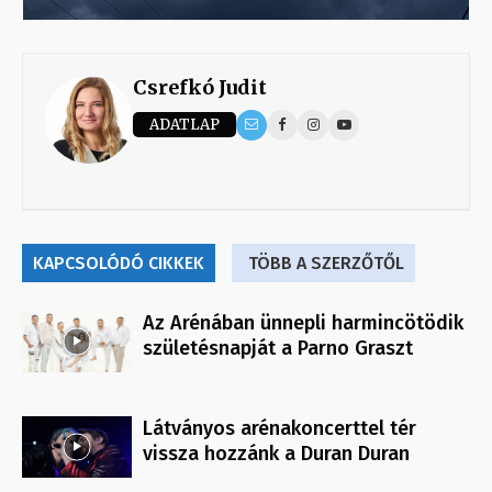
Csrefkó Judit
ADATLAP
KAPCSOLÓDÓ CIKKEK
TÖBB A SZERZŐTŐL
Az Arénában ünnepli harmincötödik
születésnapját a Parno Graszt
Látványos arénakoncerttel tér
vissza hozzánk a Duran Duran