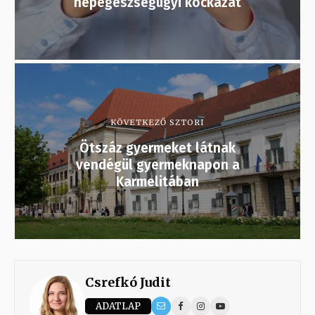
népegészségügyi kockázat
KÖVETKEZŐ SZTORI
Ötszáz gyermeket látnak
vendégül gyermeknapon a
Karmelitában
Csrefkó Judit
ADATLAP