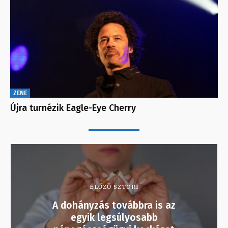
ZENE
Újra turnézik Eagle-Eye Cherry
ELŐZŐ SZTORI
A dohányzás továbbra is az
egyik legsúlyosabb