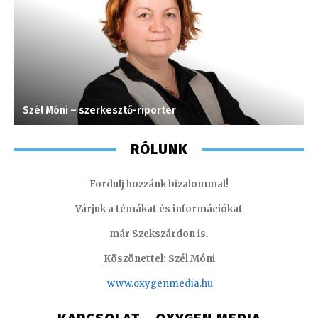
Szél Móni – szerkesztő-riporter
M
RÓLUNK
Fordulj hozzánk bizalommal!
Várjuk a témákat és információkat
már Szekszárdon is.
Köszönettel: Szél Móni
www.oxygenmedia.hu