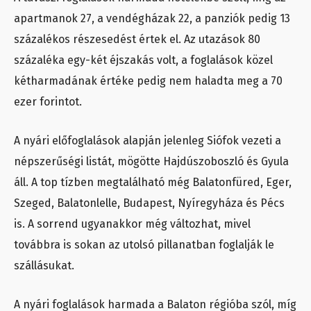
apartmanok 27, a vendégházak 22, a panziók pedig 13
százalékos részesedést értek el. Az utazások 80
százaléka egy-két éjszakás volt, a foglalások közel
kétharmadának értéke pedig nem haladta meg a 70
ezer forintot.
A nyári előfoglalások alapján jelenleg Siófok vezeti a
népszerűségi listát, mögötte Hajdúszoboszló és Gyula
áll. A top tízben megtalálható még Balatonfüred, Eger,
Szeged, Balatonlelle, Budapest, Nyíregyháza és Pécs
is. A sorrend ugyanakkor még változhat, mivel
továbbra is sokan az utolsó pillanatban foglalják le
szállásukat.
A nyári foglalások harmada a Balaton régióba szól, míg