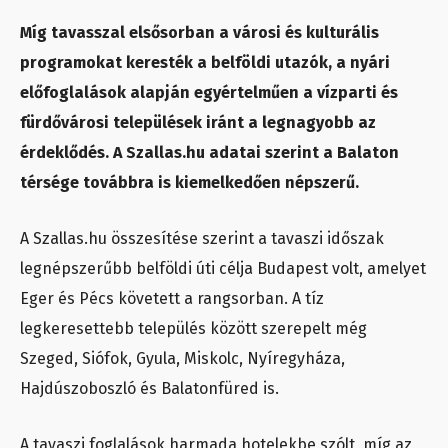
Míg tavasszal elsősorban a városi és kulturális
programokat keresték a belföldi utazók, a nyári
előfoglalások alapján egyértelműen a vízparti és
fürdővárosi települések iránt a legnagyobb az
érdeklődés. A Szallas.hu adatai szerint a Balaton
térsége továbbra is kiemelkedően népszerű.
A Szallas.hu összesítése szerint a tavaszi időszak
legnépszerűbb belföldi úti célja Budapest volt, amelyet
Eger és Pécs követett a rangsorban. A tíz
legkeresettebb település között szerepelt még
Szeged, Siófok, Gyula, Miskolc, Nyíregyháza,
Hajdúszoboszló és Balatonfüred is.
A tavaszi foglalások harmada hotelekbe szólt, míg az