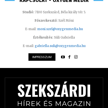
KAPCSOLAT - OXYGEN MEDIA
Studió:
7100 Szekszárd, Béla király tér 5.
Főszerkesztő:
Szél Móni
E-mail:
moni.szel@oxygenmedia.hu
Értékesítés:
Süli Gabriella
E-mail:
gabriella.suli@oxygenmedia.hu
IMPRESSZUM