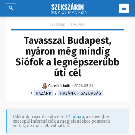
Kezdőlap
HAZÁNK
Tavasszal Budapest,
nyáron még mindig
Siófok a legnépszerűbb
úti cél
Csrefkó Judit
-
2026.05.31.
HAZÁNK
HAZÁNK - GAZDASÁG
Cikkünk frissítése óta eltelt
2 hónap
, a szövegben
szereplő információk a megjelenéskor pontosak
voltak, de mára elavulhattak.