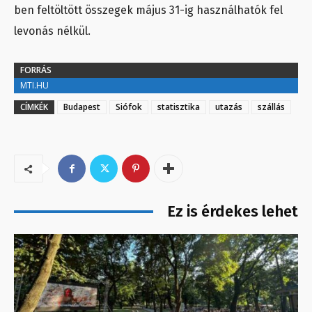
ben feltöltött összegek május 31-ig használhatók fel
levonás nélkül.
FORRÁS
MTI.HU
CÍMKÉK
Budapest
Siófok
statisztika
utazás
szállás
Ez is érdekes lehet