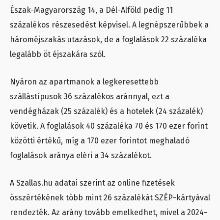
Észak-Magyarország 14, a Dél-Alföld pedig 11
százalékos részesedést képvisel. A legnépszerűbbek a
hároméjszakás utazások, de a foglalások 22 százaléka
legalább öt éjszakára szól.
Nyáron az apartmanok a legkeresettebb
szállástípusok 36 százalékos aránnyal, ezt a
vendégházak (25 százalék) és a hotelek (24 százalék)
követik. A foglalások 40 százaléka 70 és 170 ezer forint
közötti értékű, míg a 170 ezer forintot meghaladó
foglalások aránya eléri a 34 százalékot.
A Szallas.hu adatai szerint az online fizetések
összértékének több mint 26 százalékát SZÉP-kártyával
rendezték. Az arány tovább emelkedhet, mivel a 2024-