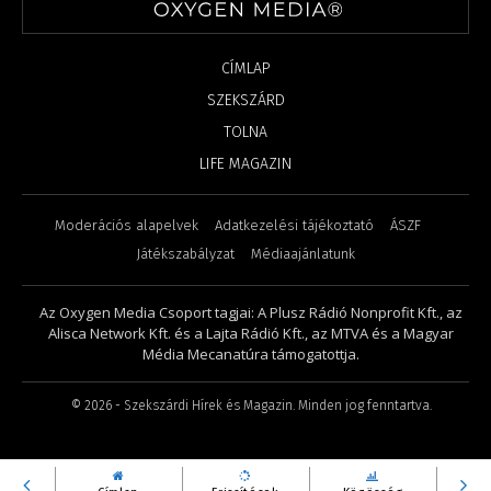
CÍMLAP
SZEKSZÁRD
TOLNA
LIFE MAGAZIN
Moderációs alapelvek
Adatkezelési tájékoztató
ÁSZF
Játékszabályzat
Médiaajánlatunk
Az Oxygen Media Csoport tagjai: A Plusz Rádió Nonprofit Kft., az
Alisca Network Kft. és a Lajta Rádió Kft., az MTVA és a Magyar
Média Mecanatúra támogatottja.
©
2026
- Szekszárdi Hírek és Magazin. Minden jog fenntartva.