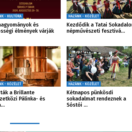
NK - KULTÚRA
HAZÁNK - KÖZÉLET
hagyományok és
Kezdődik a Tatai Sokadal
sségi élmények várják
népművészeti fesztivá…
NK - KÖZÉLET
HAZÁNK - KÖZÉLET
ták a Brillante
Kétnapos pünkösdi
etközi Pálinka- és
sokadalmat rendeznek a
a…
Sóstói …