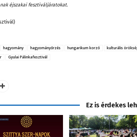
ak éjszakai fesztiváljáratokat.
ztivál)
hagyomány
hagyományőrzés
hungarikum korzó
kulturális öröks
r
Gyulai Pálinkafesztivál
Ez is érdekes le