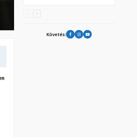
Követés:
en