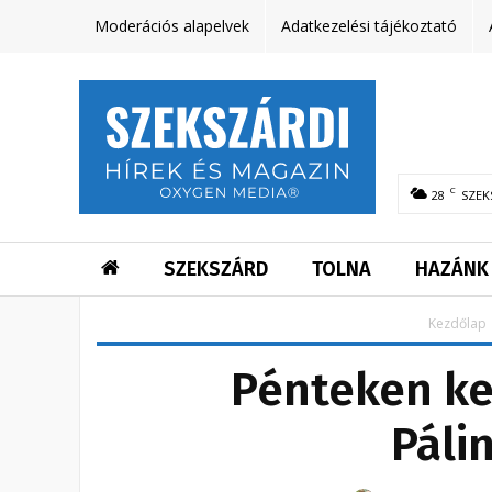
Moderációs alapelvek
Adatkezelési tájékoztató
C
28
SZEK
SZEKSZÁRD
TOLNA
HAZÁNK
Kezdőlap
Pénteken kez
Páli