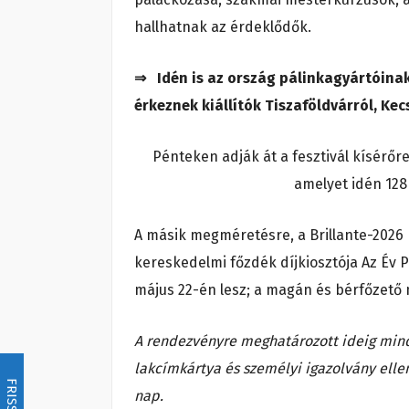
hallhatnak az érdeklődők.
⇒ Idén is az ország pálinkagyártóina
érkeznek kiállítók Tiszaföldvárról, Kec
Pénteken adják át a fesztivál kísérő
amelyet idén 128 
A másik megméretésre, a Brillante-2026 
kereskedelmi főzdék díjkiosztója Az Év
május 22-én lesz; a magán és bérfőzető
A rendezvényre meghatározott ideig mind
lakcímkártya és személyi igazolvány ell
FRISSÍTÉS
nap.