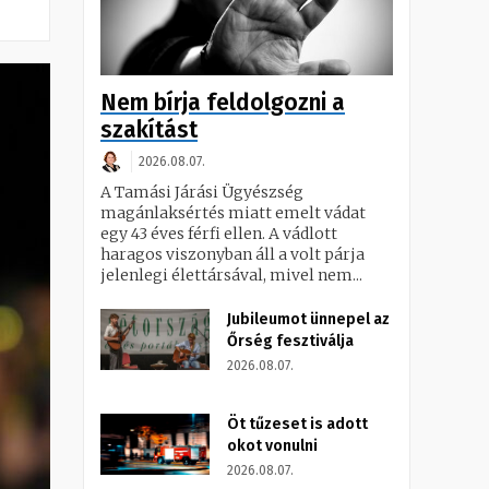
Nem bírja feldolgozni a
szakítást
2026.08.07.
A Tamási Járási Ügyészség
magánlaksértés miatt emelt vádat
egy 43 éves férfi ellen. A vádlott
haragos viszonyban áll a volt párja
jelenlegi élettársával, mivel nem...
Jubileumot ünnepel az
Őrség fesztiválja
2026.08.07.
Öt tűzeset is adott
okot vonulni
2026.08.07.