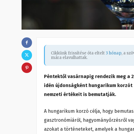
Cikkünk frissítése óta eltelt
3 hónap
, a sz
mára elavulhattak.
Péntektől vasárnapig rendezik meg a 26.
idén újdonságként hungarikum korzót 
nemzeti értékeit is bemutatják.
A hungarikum korzó célja, hogy bemutass
gasztronómiáról, hagyományőrzésről vagy
azokat a történeteket, amelyek a hungar