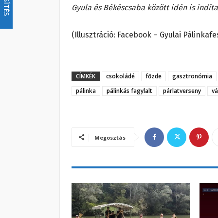
Gyula és Békéscsaba között idén is indítan
(Illusztráció: Facebook – Gyulai Pálinkafes
CÍMKÉK
csokoládé
főzde
gasztronómia
pálinka
pálinkás fagylalt
párlatverseny
vá
Megosztás