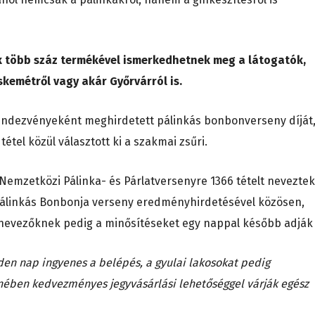
k több száz termékével ismerkedhetnek meg a látogatók,
skemétről vagy akár Győrvárról is.
rendezvényeként meghirdetett pálinkás bonbonverseny díját
tétel közül választott ki a szakmai zsűri.
Nemzetközi Pálinka- és Párlatversenyre 1366 tételt neveztek
 Pálinkás Bonbonja verseny eredményhirdetésével közösen,
 nevezőknek pedig a minősítéseket egy nappal később adják 
en nap ingyenes a belépés, a gyulai lakosokat pedig
enében kedvezményes jegyvásárlási lehetőséggel várják egész