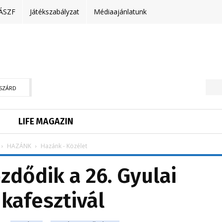
ÁSZF
Játékszabályzat
Médiaajánlatunk
SZÁRD
LIFE MAGAZIN
HAZÁNK
Hazánk - Közélet
dődik a 26. Gyulai
nkafesztivál