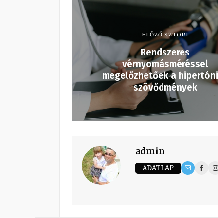
ELŐZŐ SZTORI
Rendszeres
vérnyomásméréssel
megelőzhetőek a hipertón
szövődmények
admin
ADATLAP