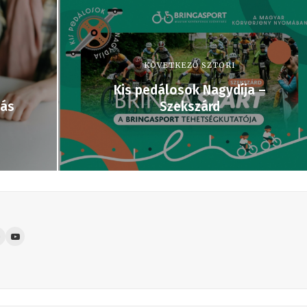
KÖVETKEZŐ SZTORI
Kis pedálosok Nagydíja –
iás
Szekszárd