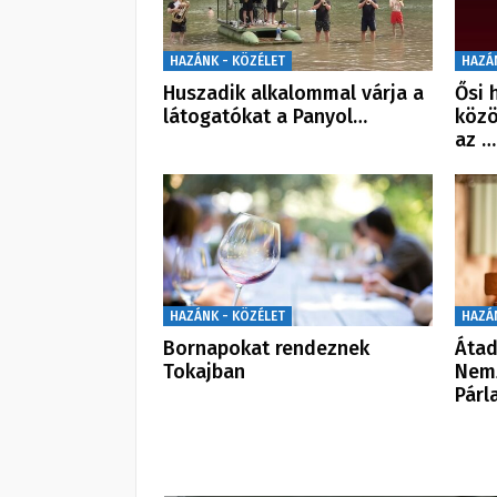
HAZÁNK - KÖZÉLET
HAZÁ
Huszadik alkalommal várja a
Ősi 
látogatókat a Panyol…
közö
az …
HAZÁNK - KÖZÉLET
HAZÁ
Bornapokat rendeznek
Átad
Tokajban
Nemz
Párl