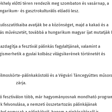
ékhely előtti téren rendezik meg szombaton és vasárnap, a
ngarikum- és gasztrokulturális előadó lesz.
ulisszatitkaiba avatják be a közönséget, majd a kakaó és a
lás művészetét, továbbá a hungarikum magyar íjat mutatják 
zdagítja a fesztivál pálinkás fagylaltjának, valamint a
ismerhetik a gyulai kolbász világsikerének történetét és
ilmoskörte-pálinkakóstoló és a Végvári Táncegyüttes műsor
zárja.
onzó fesztiválon több, már hagyományosnak mondható progra
ek felvonulása, a nemzeti összetartozás pálinkájának
hol nemcsak a pálinkákról, hanem a ginkészítésről is