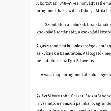
A korzót az 1848-49-es honvédtiszti eml
programok házigazdája Fabulya Attila hu
Szombaton a pálinkák bírálatának k
csokoládé történetét, a csokoládékósto
A gasztronómiai különlegességek sorát ga
szikvíznek a bemutatója. A látogatók meg
bemutatkozik az Egri Bikavér is.
A vasárnapi programokat különleges v
Az évről évre több tízezer látogatót v
is várható: a nemzeti pálinka lovagrend
palackozása, szakmai mesterkurzusok, a