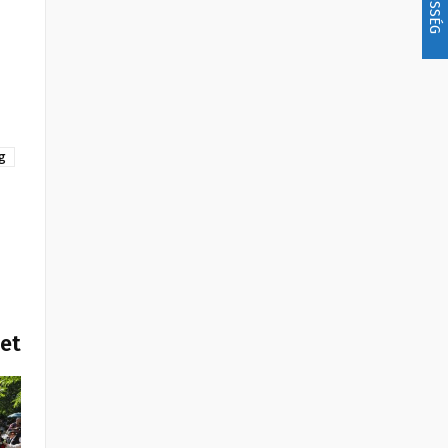
ég
het