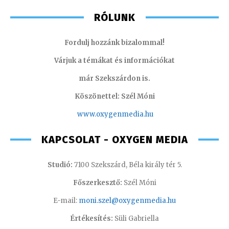
RÓLUNK
Fordulj hozzánk bizalommal!
Várjuk a témákat és információkat
már Szekszárdon is.
Köszönettel: Szél Móni
www.oxygenmedia.hu
KAPCSOLAT - OXYGEN MEDIA
Studió:
7100 Szekszárd, Béla király tér 5.
Főszerkesztő:
Szél Móni
E-mail:
moni.szel@oxygenmedia.hu
Értékesítés:
Süli Gabriella