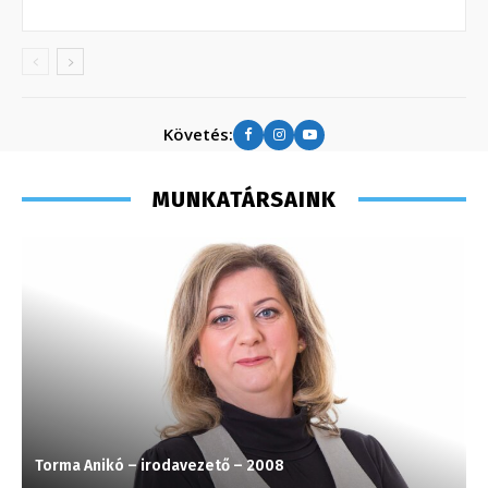
Követés:
MUNKATÁRSAINK
Torma Anikó – irodavezető – 2008
K