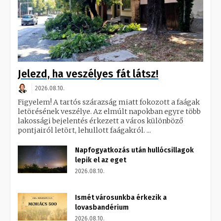
Jelezd, ha veszélyes fát látsz!
2026.08.10.
Figyelem! A tartós szárazság miatt fokozott a faágak
letörésének veszélye. Az elmúlt napokban egyre több
lakossági bejelentés érkezett a város különböző
pontjairól letört, lehullott faágakról. ...
Napfogyatkozás után hullócsillagok
lepik el az eget
2026.08.10.
Ismét városunkba érkezik a
lovasbandérium
2026.08.10.