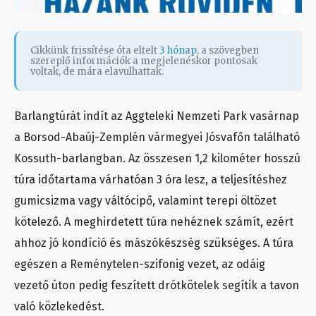
Cikkünk frissítése óta eltelt
3 hónap
, a szövegben
szereplő információk a megjelenéskor pontosak
voltak, de mára elavulhattak.
Barlangtúrát indít az Aggteleki Nemzeti Park vasárnap
a Borsod-Abaúj-Zemplén vármegyei Jósvafőn található
Kossuth-barlangban. Az összesen 1,2 kilométer hosszú
túra időtartama várhatóan 3 óra lesz, a teljesítéshez
gumicsizma vagy váltócipő, valamint terepi öltözet
kötelező. A meghirdetett túra nehéznek számít, ezért
ahhoz jó kondíció és mászókészség szükséges. A túra
egészen a Reménytelen-szifonig vezet, az odáig
vezető úton pedig feszített drótkötelek segítik a tavon
való közlekedést.