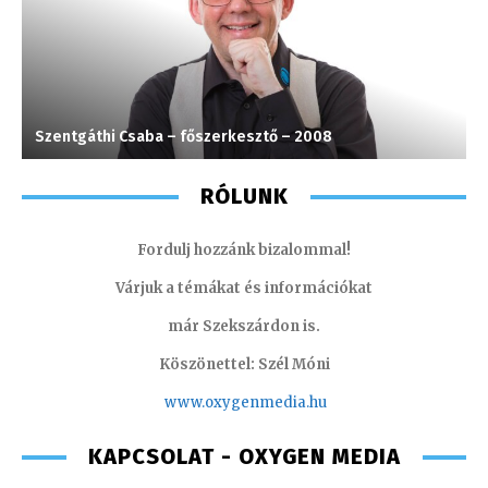
Szentgáthi Csaba – főszerkesztő – 2008
L
RÓLUNK
Fordulj hozzánk bizalommal!
Várjuk a témákat és információkat
már Szekszárdon is.
Köszönettel: Szél Móni
www.oxygenmedia.hu
KAPCSOLAT - OXYGEN MEDIA