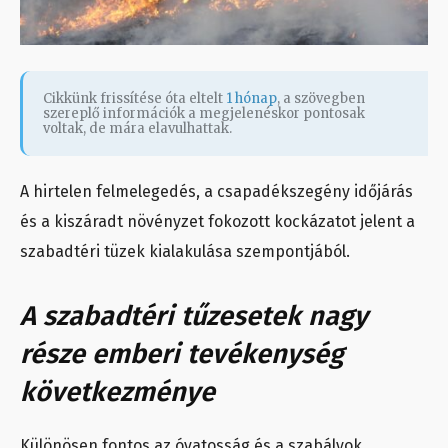
Cikkünk frissítése óta eltelt
1 hónap
, a szövegben
szereplő információk a megjelenéskor pontosak
voltak, de mára elavulhattak.
A hirtelen felmelegedés, a csapadékszegény időjárás
és a kiszáradt növényzet fokozott kockázatot jelent a
szabadtéri tüzek kialakulása szempontjából.
A szabadtéri tűzesetek nagy
része emberi tevékenység
következménye
Különösen fontos az óvatosság és a szabályok