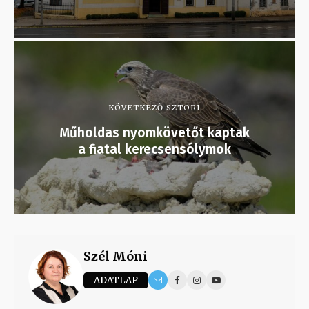
KÖVETKEZŐ SZTORI
Műholdas nyomkövetőt kaptak
a fiatal kerecsensólymok
Szél Móni
ADATLAP