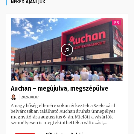
NEKED AJÁNLJUK
PR
Auchan – megújulva, megszépülve
2026.08.07.
A nagy hőség ellenére sokan érkeztek a Szekszárd
belvárosában található Auchan áruház ünnepélyes
megnyitójára augusztus 6-án. Mielőtt a vásárlók
személyesen is megtekinthették a változást,...