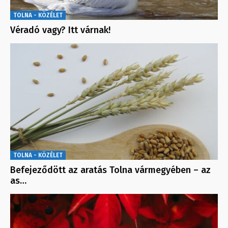
TOLNA - KÖZÉLET
Véradó vagy? Itt várnak!
TOLNA - KÖZÉLET
Befejeződött az aratás Tolna vármegyében – az
as…