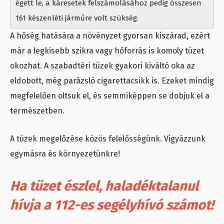
égett le, a káresetek felszámolásához pedig összesen
161 készenléti járműre volt szükség.
A hőség hatására a növényzet gyorsan kiszárad, ezért
már a legkisebb szikra vagy hőforrás is komoly tüzet
okozhat. A szabadtéri tüzek gyakori kiváltó oka az
eldobott, még parázsló cigarettacsikk is. Ezeket mindig
megfelelően oltsuk el, és semmiképpen se dobjuk el a
természetben.
A tüzek megelőzése közös felelősségünk. Vigyázzunk
egymásra és környezetünkre!
Ha tüzet észlel, haladéktalanul
hívja a 112-es segélyhívó számot!