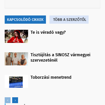
KAPCSOLÓDÓ CIKKEK
TÖBB A SZERZŐTŐL
Te is véradó vagy?
Tisztújítás a SINOSZ vármegyei
szervezeténél
Toborzási menetrend