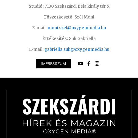
Studió:
7100 Szekszárd, Béla király tér 5.
Főszerkesztő:
Szél Móni
E-mail:
moni.szel@oxygenmedia.hu
Értékesítés:
Süli Gabriella
E-mail:
gabriella.suli@oxygenmedia.hu
IMPRESSZUM