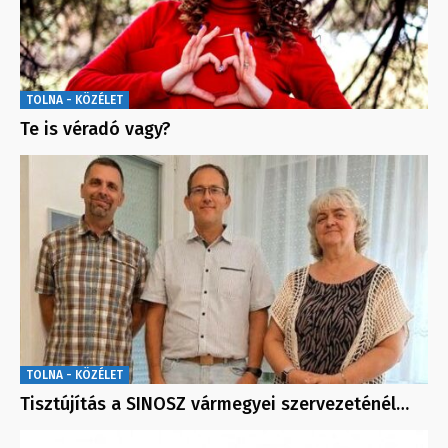
TOLNA - KÖZÉLET
Te is véradó vagy?
TOLNA - KÖZÉLET
Tisztújítás a SINOSZ vármegyei szervezeténél…