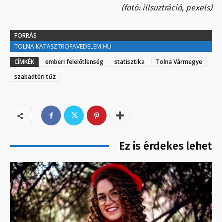
(fotó: illsuztráció, pexels)
FORRÁS
TOLNA.KATASZTROFAVEDELEM.HU
CÍMKÉK
emberi felelőtlenség
statisztika
Tolna Vármegye
szabadtéri tűz
Ez is érdekes lehet