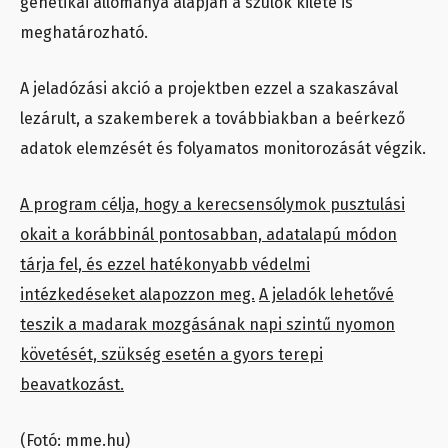
genetikai állománya alapján a szülők kiléte is
meghatározható.
A jeladózási akció a projektben ezzel a szakaszával
lezárult, a szakemberek a továbbiakban a beérkező
adatok elemzését és folyamatos monitorozását végzik.
A program célja, hogy a kerecsensólymok pusztulási
okait a korábbinál pontosabban, adatalapú módon
tárja fel, és ezzel hatékonyabb védelmi
intézkedéseket alapozzon meg.
A jeladók lehetővé
teszik a madarak mozgásának napi szintű nyomon
követését, szükség esetén a gyors terepi
beavatkozást.
(Fotó: mme.hu)