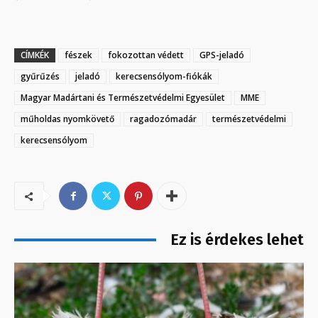
CÍMKÉK
fészek
fokozottan védett
GPS-jeladó
gyűrűzés
jeladó
kerecsensólyom-fiókák
Magyar Madártani és Természetvédelmi Egyesület
MME
műholdas nyomkövető
ragadozómadár
természetvédelmi
kerecsensólyom
Ez is érdekes lehet