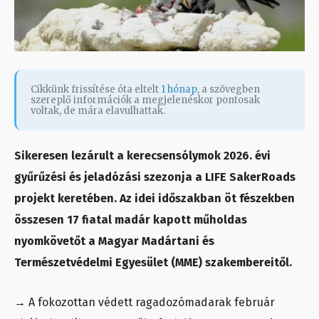
Cikkünk frissítése óta eltelt
1 hónap
, a szövegben
szereplő információk a megjelenéskor pontosak
voltak, de mára elavulhattak.
Sikeresen lezárult a kerecsensólymok 2026. évi
gyűrűzési és jeladózási szezonja a LIFE SakerRoads
projekt keretében. Az idei időszakban öt fészekben
összesen 17 fiatal madár kapott műholdas
nyomkövetőt a Magyar Madártani és
Természetvédelmi Egyesület (MME) szakembereitől.
→ A fokozottan védett ragadozómadarak február