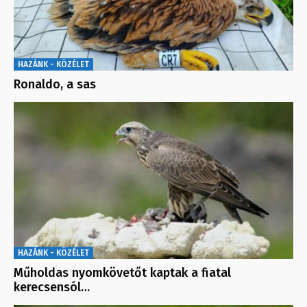
HAZÁNK - KÖZÉLET
Ronaldo, a sas
HAZÁNK - KÖZÉLET
Műholdas nyomkövetőt kaptak a fiatal
kerecsensól…