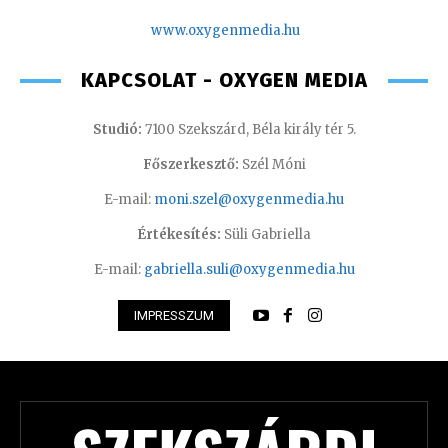
www.oxygenmedia.hu
KAPCSOLAT - OXYGEN MEDIA
Studió:
7100 Szekszárd, Béla király tér 5.
Főszerkesztő:
Szél Móni
E-mail:
moni.szel@oxygenmedia.hu
Értékesítés:
Süli Gabriella
E-mail:
gabriella.suli@oxygenmedia.hu
IMPRESSZUM