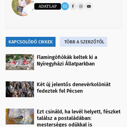
ADATLAP
KAPCSOLÓDÓ CIKKEK
TÖBB A SZERZŐTŐL
Flamingófiókák keltek ki a
Nyíregyházi Állatparkban
Két új jelentős denevérkolóniát
fedeztek fel Pécsen
Ezt csináld, ha levél helyett, fészket
találsz a postaládában:
mesterséges odúkkal is