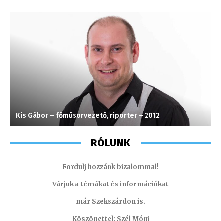
Kis Gábor – főműsorvezető, riporter – 2012
H
RÓLUNK
Fordulj hozzánk bizalommal!
Várjuk a témákat és információkat
már Szekszárdon is.
Köszönettel: Szél Móni