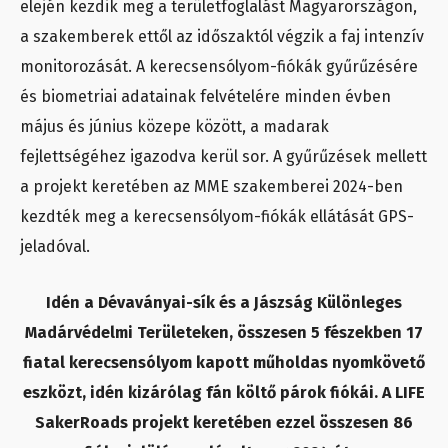
elején kezdik meg a területfoglalást Magyarországon,
a szakemberek ettől az időszaktól végzik a faj intenzív
monitorozását. A kerecsensólyom-fiókák gyűrűzésére
és biometriai adatainak felvételére minden évben
május és június közepe között, a madarak
fejlettségéhez igazodva kerül sor. A gyűrűzések mellett
a projekt keretében az MME szakemberei 2024-ben
kezdték meg a kerecsensólyom-fiókák ellátását GPS-
jeladóval.
Idén a Dévaványai-sík és a Jászság Különleges
Madárvédelmi Területeken, összesen 5 fészekben 17
fiatal kerecsensólyom kapott műholdas nyomkövető
eszközt, idén kizárólag fán költő párok fiókái. A LIFE
SakerRoads projekt keretében ezzel összesen 86