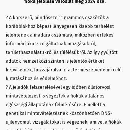
fióka jelölése valósult meg 2024 óta.
? A korszerű, mindössze 11 grammos eszközök a
korábbiakhoz képest lényegesen kisebb terhelést
jelentenek a madarak számára, miközben értékes
információkat szolgáltatnak mozgásukról,
területhasználatukról és túlélésükről. Az így gyűjtött
adatok nemzetközi szinten is jelentős értéket
képviselnek, hozzájárulva a faj természetvédelmi célú
kutatásához és védelméhez.
? A jeladók felszerelésével egy időben állatorvosi
mintavételezést is végeztek a fiókák általános
egészségi állapotának felmérésére. Emellett a
genetikai mintavételezésnek köszönhetően DNS-
ujjlenyomat-vizsgálatokat is végeznek, amivel a fiókák