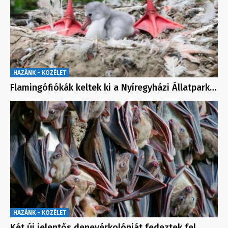
HAZÁNK - KÖZÉLET
Flamingófiókák keltek ki a Nyíregyházi Állatpark…
HAZÁNK - KÖZÉLET
Két új jelentős denevérkolóniát fedeztek fel