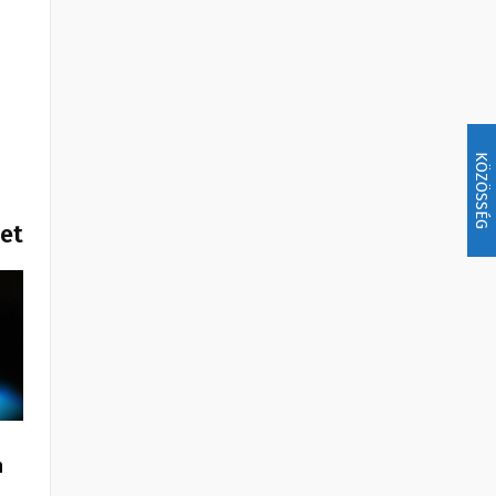
KÖZÖSSÉG
het
n