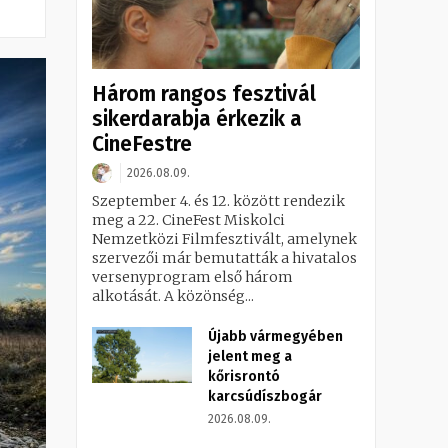
Három rangos fesztivál
sikerdarabja érkezik a
CineFestre
2026.08.09.
Szeptember 4. és 12. között rendezik
meg a 22. CineFest Miskolci
Nemzetközi Filmfesztivált, amelynek
szervezői már bemutatták a hivatalos
versenyprogram első három
alkotását. A közönség...
Újabb vármegyében
jelent meg a
kőrisrontó
karcsúdíszbogár
2026.08.09.