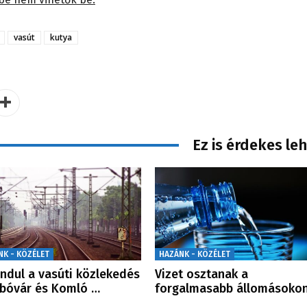
vasút
kutya
Ez is érdekes le
NK - KÖZÉLET
HAZÁNK - KÖZÉLET
indul a vasúti közlekedés
Vizet osztanak a
bóvár és Komló …
forgalmasabb állomásoko