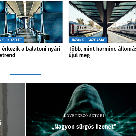
NK - KÖZÉLET
HAZÁNK - GAZDASÁG
 érkezik a balatoni nyári
Több, mint harminc állomá
etrend
újul meg
KÖVETKEZŐ SZTORI
i
„Nagyon sürgős üzenet”