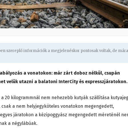
gben szereplő információk a megjelenéskor pontosak voltak, de már
szabályozás a vonatokon: már zárt doboz nélkül, csupán
et velük utazni a balatoni InterCity és expresszjáratokon.
nt a 20 kilogrammnál nem nehezebb kutyák szállítása kutyaje
l csak a nem helyjegyköteles vonatokon megengedett,
lyjegyes járatokon a kézipoggyász megengedett méreténél n
nak a négylábúak.