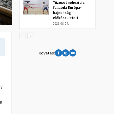
Tűzeset nehezíti a
fallabda Európa-
bajnokság
előkészületeit
2026.08.09.
a
Követés:
gy
em