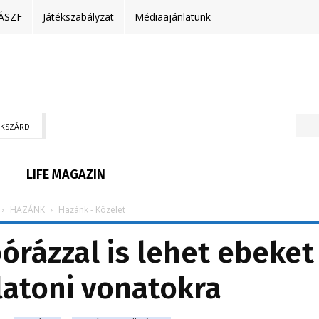
ÁSZF
Játékszabályzat
Médiaajánlatunk
EKSZÁRD
LIFE MAGAZIN
HAZÁNK
Hazánk - Közélet
pórázzal is lehet ebeket
alatoni vonatokra