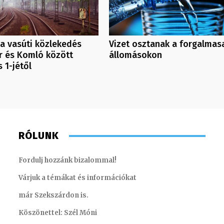
 a vasúti közlekedés
Vizet osztanak a forgalmas
 és Komló között
állomásokon
 1-jétől
RÓLUNK
Fordulj hozzánk bizalommal!
Várjuk a témákat és információkat
már Szekszárdon is.
Köszönettel: Szél Móni