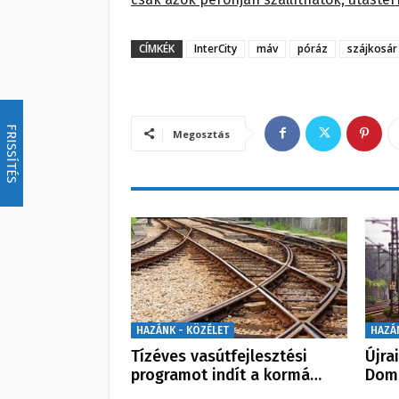
CÍMKÉK
InterCity
máv
póráz
szájkosár
FRISSÍTÉS
Megosztás
HAZÁNK - KÖZÉLET
HAZÁ
Tízéves vasútfejlesztési
Újra
programot indít a kormá…
Dom