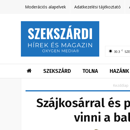
Moderációs alapelvek
Adatkezelési tájékoztató
C
30.3
SZ
SZEKSZÁRD
TOLNA
HAZÁNK
Kezdőlap
Szájkosárral és 
vinni a b