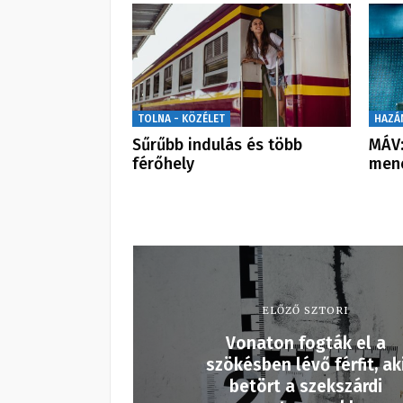
TOLNA - KÖZÉLET
HAZÁ
Sűrűbb indulás és több
MÁV:
férőhely
men
ELŐZŐ SZTORI
Vonaton fogták el a
szökésben lévő férfit, ak
betört a szekszárdi