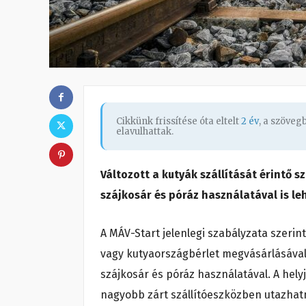
Cikkünk frissítése óta eltelt
2 év
, a szöve
elavulhattak.
Változott a kutyák szállítását érintő 
szájkosár és póráz használatával is leh
A MÁV-Start jelenlegi szabályzata szeri
vagy kutyaországbérlet megvásárlásáva
szájkosár és póráz használatával. A he
nagyobb zárt szállítóeszközben utazhat