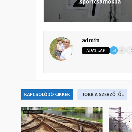
sportcsarnokba
admin
ADATLAP
KAPCSOLÓDÓ CIKKEK
TÖBB A SZERZŐTŐL