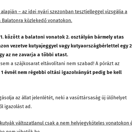
alapján – az idei nyári szezonban tesztjelleggel vizsgálja a
a Balatonra közlekedő vonatokon.
 1. között a balatoni vonatok 2. osztályán bármely utas
ázon vezetve kutyajeggyel vagy kutyaországbérlettel egy 
y az ne zavarja a többi utast.
 sem a szájkosarat eltávolítani nem szabad! A pórázt az
 1 évnél nem régebbi oltási igazolványát pedig be kell
solja az állat jelenlétét, neki a vasúttársaság új ülőhelyet
ől igazolást ad.
kutyák változatlanul csak a nem helyjegyköteles vonatokon 
rbe nem vihetők be.