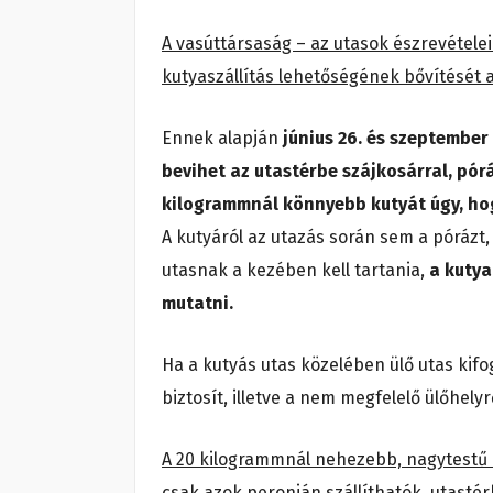
A vasúttársaság – az utasok észrevételei 
kutyaszállítás lehetőségének bővítését 
Ennek alapján
június 26. és szeptember
bevihet az utastérbe szájkosárral, pór
kilogrammnál könnyebb kutyát úgy, hog
A kutyáról az utazás során sem a pórázt,
utasnak a kezében kell tartania,
a kutya
mutatni.
Ha a kutyás utas közelében ülő utas kifogá
biztosít, illetve a nem megfelelő ülőhelyr
A 20 kilogrammnál nehezebb, nagytestű 
csak azok peronján szállíthatók, utasté