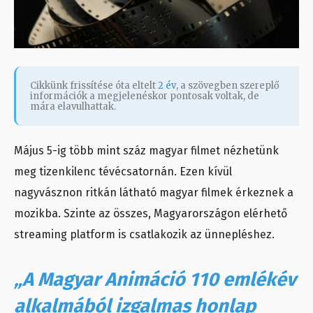
Cikkünk frissítése óta eltelt
2 év
, a szövegben szereplő
információk a megjelenéskor pontosak voltak, de
mára elavulhattak.
Május 5-ig több mint száz magyar filmet nézhetünk
meg tizenkilenc tévécsatornán. Ezen kívül
nagyvásznon ritkán látható magyar filmek érkeznek a
mozikba. Szinte az összes, Magyarországon elérhető
streaming platform is csatlakozik az ünnepléshez.
„A Magyar Animáció 110 emlékév
alkalmából izgalmas honlap