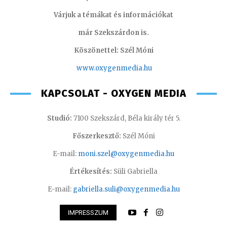
Várjuk a témákat és információkat
már Szekszárdon is.
Köszönettel: Szél Móni
www.oxygenmedia.hu
KAPCSOLAT - OXYGEN MEDIA
Studió:
7100 Szekszárd, Béla király tér 5.
Főszerkesztő:
Szél Móni
E-mail:
moni.szel@oxygenmedia.hu
Értékesítés:
Süli Gabriella
E-mail:
gabriella.suli@oxygenmedia.hu
IMPRESSZUM