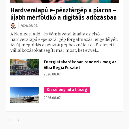
Hardveralapú e-pénztárgép a piacon –
újabb mérföldkő a digitális adózásban
2026.08.07.
A Nemzeti Adó- és Vámhivatal kiadta az első
hardveralapú e-pénztárgép forgalmazási engedélyét.
Az új megoldás a pénztárgéphasználatra kötelezett
vállalkozásokat segíti már most, két évvel...
Energiatakarékosan rendezik meg az
Alba Regia Fesztet
2026.08.07.
Kissé enyhül a hőség
2026.08.07.