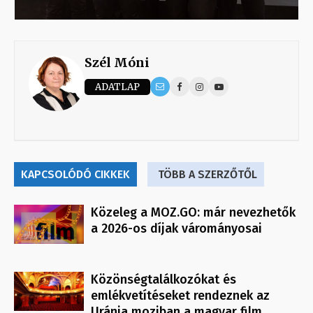
Szél Móni
ADATLAP
KAPCSOLÓDÓ CIKKEK
TÖBB A SZERZŐTŐL
Közeleg a MOZ.GO: már nevezhetők
a 2026-os díjak várományosai
Közönségtalálkozókat és
emlékvetítéseket rendeznek az
Uránia moziban a magyar film