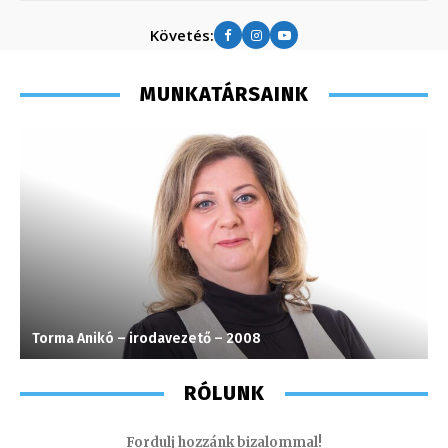
Követés:
MUNKATÁRSAINK
Torma Anikó – irodavezető – 2008
M
RÓLUNK
Fordulj hozzánk bizalommal!