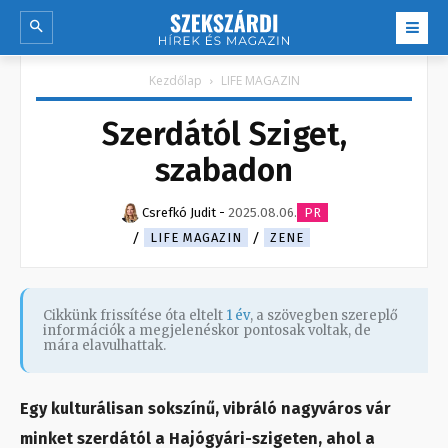
Kezdőlap
LIFE MAGAZIN
Szerdától Sziget,
szabadon
Csrefkó Judit
-
2025.08.06.
PR
LIFE MAGAZIN
ZENE
Cikkünk frissítése óta eltelt
1 év
, a szövegben szereplő
információk a megjelenéskor pontosak voltak, de
mára elavulhattak.
Egy kulturálisan sokszínű, vibráló nagyváros vár
minket szerdától a Hajógyári-szigeten, ahol a