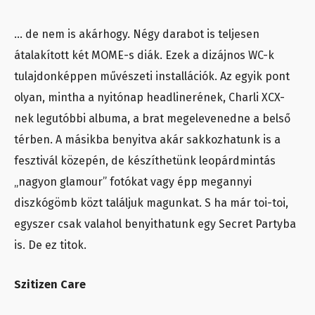
… de nem is akárhogy. Négy darabot is teljesen
átalakított két MOME-s diák. Ezek a dizájnos WC-k
tulajdonképpen művészeti installációk. Az egyik pont
olyan, mintha a nyitónap headlinerének, Charli XCX-
nek legutóbbi albuma, a brat megelevenedne a belső
térben. A másikba benyitva akár sakkozhatunk is a
fesztivál közepén, de készíthetünk leopárdmintás
„nagyon glamour” fotókat vagy épp megannyi
diszkógömb közt találjuk magunkat. S ha már toi-toi,
egyszer csak valahol benyithatunk egy Secret Partyba
is. De ez titok.
Szitizen Care