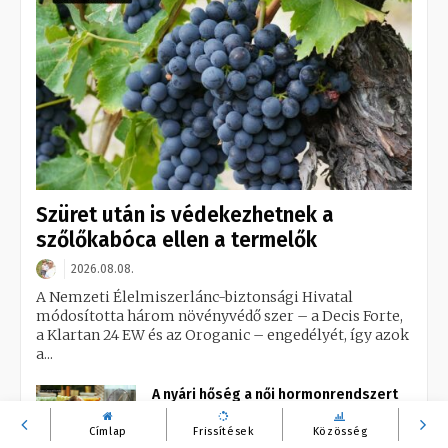
Szüret után is védekezhetnek a
szőlőkabóca ellen a termelők
2026.08.08.
A Nemzeti Élelmiszerlánc-biztonsági Hivatal
módosította három növényvédő szer – a Decis Forte,
a Klartan 24 EW és az Oroganic – engedélyét, így azok
a...
A nyári hőség a női hormonrendszert
is megterhelheti
Címlap
Frissítések
Közösség
2026.08.08.