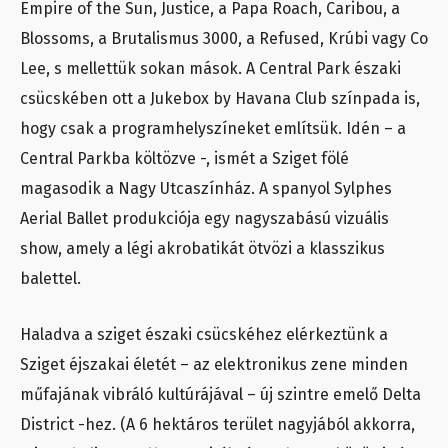
Empire of the Sun, Justice, a Papa Roach, Caribou, a
Blossoms, a Brutalismus 3000, a Refused, Krúbi vagy Co
Lee, s mellettük sokan mások. A Central Park északi
csücskében ott a Jukebox by Havana Club színpada is,
hogy csak a programhelyszíneket említsük. Idén – a
Central Parkba költözve -, ismét a Sziget fölé
magasodik a Nagy Utcaszínház. A spanyol Sylphes
Aerial Ballet produkciója egy nagyszabású vizuális
show, amely a légi akrobatikát ötvözi a klasszikus
balettel.
Haladva a sziget északi csücskéhez elérkeztünk a
Sziget éjszakai életét – az elektronikus zene minden
műfajának vibráló kultúrájával – új szintre emelő Delta
District -hez. (A 6 hektáros terület nagyjából akkorra,