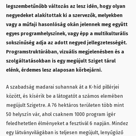
legszembetűnőbb változás az lesz idén, hogy olyan
negyedeket alakítottak ki a szervezők, melyekben
vagy a műfaji hasonlóság okán jelennek meg együtt
egyes programhelyszínek, vagy épp a multikulturális
sokszínűség adja az adott negyed jellegzetességét.
Programstruktúrában, vizuális megjelenésben és a
szolgáltatásokban is egy megújult Sziget tárul
elénk, érdemes lesz alaposan körbejárni.
A szabadság madarai suhannak át a K-híd pillérjei
között, és kísérik be a látogatót a számos elemében
megújult Szigetre. A 76 hektáros területen több mint
50 helyszín vár, ahol csaknem 1000 program ígér
feledhetetlen élményeket a fesztivál 6 napján. Mindez
egy látványvilágában is teljesen megújult, lenyűgöző