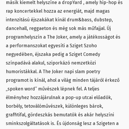
másik kiemelt helyszíne a dropYard , amely hip-hop és
rap koncertekkel hozza az energiát, majd magas
intenzitású éjszakákat kínál drum&bass, dubstep,
dancehall, reggaeton és még sok más műfajjal. Új
programhelyszín a The Joker, amely a játékosságot és
a performanszokat egyesíti a Sziget Szoho
negyedében, éjszaka pedig a Sziget Comedy
színpadává alakul, sziporkázó nemzetközi
humoristákkal. A The Joker napi slam poetry
programot is kínál, ahol a világ minden tájáról érkező
„spoken word” művészek lépnek fel. A teljes
élményhez hozzájárulnak a pop-up utcai előadók,
borbély, tetoválóművészek, különleges bárok,
graffitifal, gördeszkás bemutatók és akár helyszíni
sminkszolgáltatások is. És újdonság lesz a Szigeten a