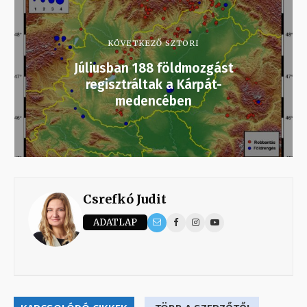
KÖVETKEZŐ SZTORI
Júliusban 188 földmozgást
regisztráltak a Kárpát-
medencében
Csrefkó Judit
ADATLAP