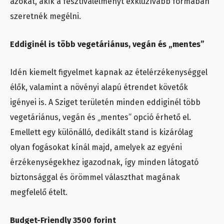
azokat, akik a fesztiválélményt exkluzívabb formában
szeretnék megélni.
Eddiginél is több vegetáriánus, vegán és „mentes”
Idén kiemelt figyelmet kapnak az ételérzékenységgel
élők, valamint a növényi alapú étrendet követők
igényei is. A Sziget területén minden eddiginél több
vegetáriánus, vegán és „mentes” opció érhető el.
Emellett egy különálló, dedikált stand is kizárólag
olyan fogásokat kínál majd, amelyek az egyéni
érzékenységekhez igazodnak, így minden látogató
biztonsággal és örömmel választhat magának
megfelelő ételt.
Budget-Friendly 3500 forint