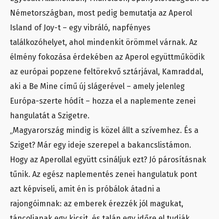
Németországban, most pedig bemutatja az Aperol
Island of Joy-t – egy vibráló, napfényes
találkozóhelyet, ahol mindenkit örömmel várnak. Az
élmény fokozása érdekében az Aperol együttműködik
az európai popzene feltörekvő sztárjával, Kamraddal,
aki a Be Mine című új slágerével – amely jelenleg
Európa-szerte hódít – hozza el a naplemente zenei
hangulatát a Szigetre.
„Magyarország mindig is közel állt a szívemhez. És a
Sziget? Már egy ideje szerepel a bakancslistámon.
Hogy az Aperollal együtt csináljuk ezt? Jó párosításnak
tűnik. Az egész naplementés zenei hangulatuk pont
azt képviseli, amit én is próbálok átadni a
rajongóimnak: az emberek érezzék jól magukat,
táncoljanak egy kicsit, és talán egy időre el tudják