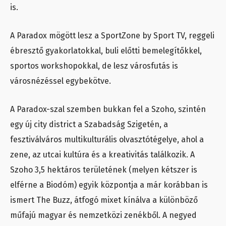
is.
A Paradox mögött lesz a SportZone by Sport TV, reggeli
ébresztő gyakorlatokkal, buli előtti bemelegítőkkel,
sportos workshopokkal, de lesz városfutás is
városnézéssel egybekötve.
A Paradox-szal szemben bukkan fel a Szoho, szintén
egy új city district a Szabadság Szigetén, a
fesztiválváros multikulturális olvasztótégelye, ahol a
zene, az utcai kultúra és a kreativitás találkozik. A
Szoho 3,5 hektáros területének (melyen kétszer is
elférne a Biodóm) egyik központja a már korábban is
ismert The Buzz, átfogó mixet kínálva a különböző
műfajú magyar és nemzetközi zenékből. A negyed