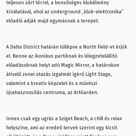
teljesen zárt térrel, a bensőséges klubélmény
kínálatával, ahol az underground „klub-elektronika”
előadói adják majd egymásnak a terepet.
A Delta District határán túllépve a North Field-et érjük
el. Benne az ikonikus partiknak és lélegzetelállító
előadásoknak helyt adó Magic Mirror, a határokon
átívelő zenei utazás izgalmát ígérő Light Stage,
valamint a kreatív képzelet és a művészi
újrahasznosítás centruma, az ArtGarden.
Innen csak egy ugrás a Sziget Beach, a chill és relax
helyszíne, ami az eredeti tervek szerint egy kicsit