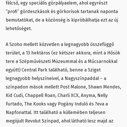
félcső, egy speciális görpályaelem, ahol egyrészt
“profi” gördeszkások és görkorisok tartanak naponta
bemutatókat, de a közönség is kipróbálhatja ezt az új
lehetőséget.
A Szoho mellett közvetlen a legnagyobb összefüggő
terület, a 13 hektáros (ez kétszer akkora, mint a Hősök
tere a Szépművészeti Múzeummal és a Műcsarnokkal
együtt) Central Park található, benne a Sziget
legnagyobb helyszíneivel, a Nagyszínpaddal – a
színpadon mások mellett Post Malone, Shawn Mendes,
Kid Cudi, Chappell Roan, Charli XCX, Anyma, Nelly
Furtado, The Kooks vagy Pogány Induló és ?eva a
Napfonattal. Itt található a küllemében teljesen
megújult Revolut Színpad, ahol látható lesz majd az