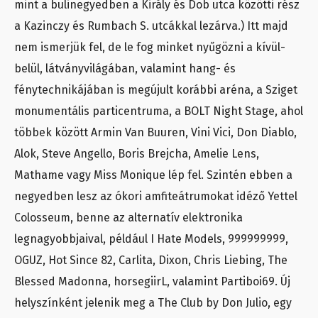
mint a bulinegyedben a Király és Dob utca közötti rész
a Kazinczy és Rumbach S. utcákkal lezárva.) Itt majd
nem ismerjük fel, de le fog minket nyűgözni a kívül-
belül, látványvilágában, valamint hang- és
fénytechnikájában is megújult korábbi aréna, a Sziget
monumentális particentruma, a BOLT Night Stage, ahol
többek között Armin Van Buuren, Vini Vici, Don Diablo,
Alok, Steve Angello, Boris Brejcha, Amelie Lens,
Mathame vagy Miss Monique lép fel. Szintén ebben a
negyedben lesz az ókori amfiteátrumokat idéző Yettel
Colosseum, benne az alternatív elektronika
legnagyobbjaival, például I Hate Models, 999999999,
OGUZ, Hot Since 82, Carlita, Dixon, Chris Liebing, The
Blessed Madonna, horsegiirL, valamint Partiboi69. Új
helyszínként jelenik meg a The Club by Don Julio, egy