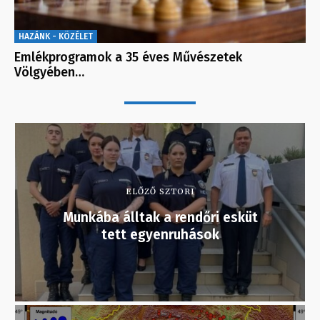
HAZÁNK - KÖZÉLET
Emlékprogramok a 35 éves Művészetek
Völgyében…
ELŐZŐ SZTORI
Munkába álltak a rendőri esküt
tett egyenruhások