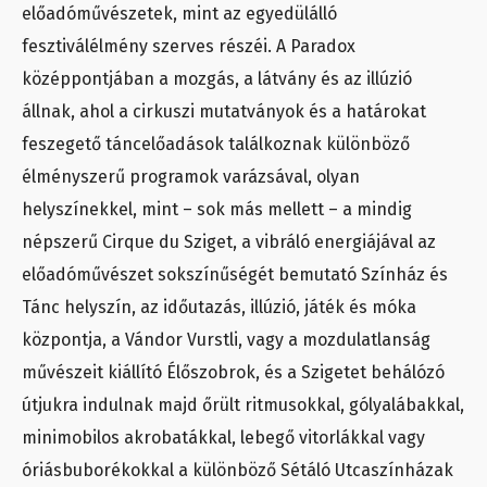
előadóművészetek, mint az egyedülálló
fesztiválélmény szerves részéi. A Paradox
középpontjában a mozgás, a látvány és az illúzió
állnak, ahol a cirkuszi mutatványok és a határokat
feszegető táncelőadások találkoznak különböző
élményszerű programok varázsával, olyan
helyszínekkel, mint – sok más mellett – a mindig
népszerű Cirque du Sziget, a vibráló energiájával az
előadóművészet sokszínűségét bemutató Színház és
Tánc helyszín, az időutazás, illúzió, játék és móka
központja, a Vándor Vurstli, vagy a mozdulatlanság
művészeit kiállító Élőszobrok, és a Szigetet behálózó
útjukra indulnak majd őrült ritmusokkal, gólyalábakkal,
minimobilos akrobatákkal, lebegő vitorlákkal vagy
óriásbuborékokkal a különböző Sétáló Utcaszínházak