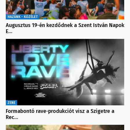
HAZÁNK - KÖZÉLET
Augusztus 19-én kezdődnek a Szent István Napok
E…
ZENE
Formabontó rave-produkciót visz a Szigetre a
Rec…