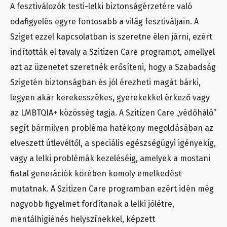
A fesztiválozók testi-lelki biztonságérzetére való
odafigyelés egyre fontosabb a világ fesztiváljain. A
Sziget ezzel kapcsolatban is szeretne élen járni, ezért
indították el tavaly a Szitizen Care programot, amellyel
azt az üzenetet szeretnék erősíteni, hogy a Szabadság
Szigetén biztonságban és jól érezheti magát bárki,
legyen akár kerekesszékes, gyerekekkel érkező vagy
az LMBTQIA+ közösség tagja. A Szitizen Care „védőháló”
segít bármilyen probléma hatékony megoldásában az
elveszett útlevéltől, a speciális egészségügyi igényekig,
vagy a lelki problémák kezeléséig, amelyek a mostani
fiatal generációk körében komoly emelkedést
mutatnak. A Szitizen Care programban ezért idén még
nagyobb figyelmet fordítanak a lelki jólétre,
mentálhigiénés helyszínekkel, képzett