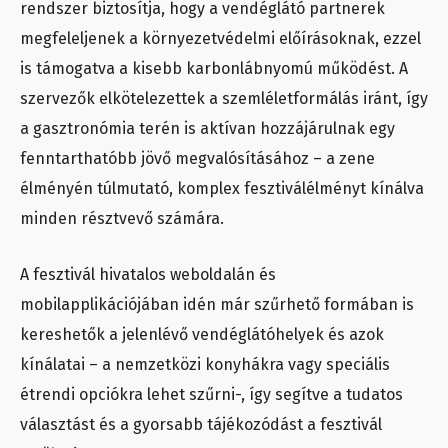
rendszer biztosítja, hogy a vendéglátó partnerek
megfeleljenek a környezetvédelmi előírásoknak, ezzel
is támogatva a kisebb karbonlábnyomú működést. A
szervezők elkötelezettek a szemléletformálás iránt, így
a gasztronómia terén is aktívan hozzájárulnak egy
fenntarthatóbb jövő megvalósításához – a zene
élményén túlmutató, komplex fesztiválélményt kínálva
minden résztvevő számára.
A fesztivál hivatalos weboldalán és
mobilapplikációjában idén már szűrhető formában is
kereshetők a jelenlévő vendéglátóhelyek és azok
kínálatai – a nemzetközi konyhákra vagy speciális
étrendi opciókra lehet szűrni-, így segítve a tudatos
választást és a gyorsabb tájékozódást a fesztivál