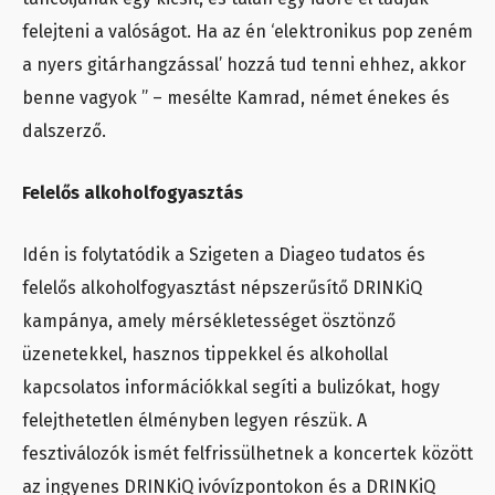
felejteni a valóságot. Ha az én ‘elektronikus pop zeném
a nyers gitárhangzással’ hozzá tud tenni ehhez, akkor
benne vagyok ” – mesélte Kamrad, német énekes és
dalszerző.
Felelős alkoholfogyasztás
Idén is folytatódik a Szigeten a Diageo tudatos és
felelős alkoholfogyasztást népszerűsítő DRINKiQ
kampánya, amely mérsékletességet ösztönző
üzenetekkel, hasznos tippekkel és alkohollal
kapcsolatos információkkal segíti a bulizókat, hogy
felejthetetlen élményben legyen részük. A
fesztiválozók ismét felfrissülhetnek a koncertek között
az ingyenes DRINKiQ ivóvízpontokon és a DRINKiQ