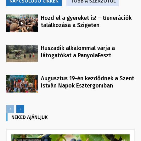
KAPCSOLÓDÓ CIKKEK
TÖBB A SZERZŐTŐL
Hozd el a gyereket is! – Generációk
találkozása a Szigeten
Huszadik alkalommal várja a
látogatókat a PanyolaFeszt
Augusztus 19-én kezdődnek a Szent
István Napok Esztergomban
NEKED AJÁNLJUK