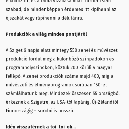
elköltözött, és a Duna vízállása miatt fürdeni sem
szabad, de mindenképpen érdemes itt kipihenni az
éjszakát vagy rápihenni a délutánra.
Produkciók a világ minden pontjáról
A Sziget 6 napja alatt mintegy 550 zenei és művészeti
produkció fordul meg a különböző színpadokon és
programhelyszíneken, köztük 200 körüli a magyar
fellépő. A zenei produkciók száma majd 400, míg a
művészeti és élményprogramok sorában 150-et
számlálhatunk meg. Mindezek összesen 55 országból
érkeznek a Szigetre, az USA-tól Japánig, Új-Zélandtól
Finnországig – sorolni is hosszú.
Idén visszatérnek a toi-toi-ok…