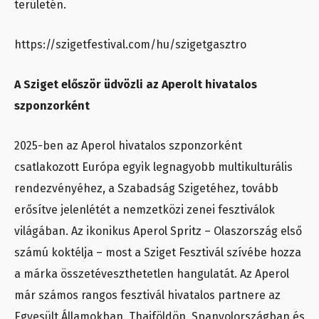
területén.
https://szigetfestival.com/hu/szigetgasztro
A Sziget először üdvözli az Aperolt hivatalos
szponzorként
2025-ben az Aperol hivatalos szponzorként
csatlakozott Európa egyik legnagyobb multikulturális
rendezvényéhez, a Szabadság Szigetéhez, tovább
erősítve jelenlétét a nemzetközi zenei fesztiválok
világában. Az ikonikus Aperol Spritz – Olaszország első
számú koktélja – most a Sziget Fesztivál szívébe hozza
a márka összetéveszthetetlen hangulatát. Az Aperol
már számos rangos fesztivál hivatalos partnere az
Egyesült Államokban, Thaiföldön, Spanyolországban és