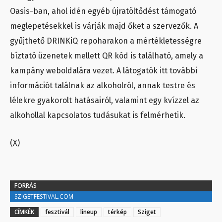
Oasis-ban, ahol idén egyéb újratöltődést támogató
meglepetésekkel is várják majd őket a szervezők. A
gyűjthető DRINKiQ repoharakon a mértékletességre
bíztató üzenetek mellett QR kód is található, amely a
kampány weboldalára vezet. A látogatók itt további
információt találnak az alkoholról, annak testre és
lélekre gyakorolt hatásairól, valamint egy kvízzel az
alkohollal kapcsolatos tudásukat is felmérhetik.
(X)
FORRÁS
SZIGETFESTIVAL.COM
CÍMKÉK
fesztivál
lineup
térkép
Sziget