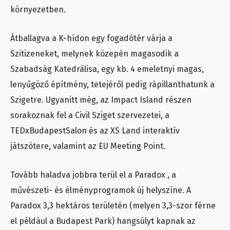
környezetben.
Átballagva a K-hídon egy fogadótér várja a
Szitizeneket, melynek közepén magasodik a
Szabadság Katedrálisa, egy kb. 4 emeletnyi magas,
lenyűgöző építmény, tetejéről pedig rápillanthatunk a
Szigetre. Ugyanitt még, az Impact Island részen
sorakoznak fel a Civil Sziget szervezetei, a
TEDxBudapestSalon és az XS Land interaktív
játszótere, valamint az EU Meeting Point.
Tovább haladva jobbra terül el a Paradox , a
művészeti- és élményprogramok új helyszíne. A
Paradox 3,3 hektáros területén (melyen 3,3-szor férne
el például a Budapest Park) hangsúlyt kapnak az