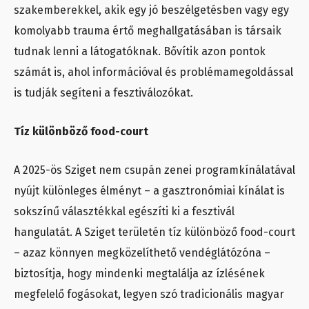
szakemberekkel, akik egy jó beszélgetésben vagy egy
komolyabb trauma értő meghallgatásában is társaik
tudnak lenni a látogatóknak. Bővítik azon pontok
számát is, ahol információval és problémamegoldással
is tudják segíteni a fesztiválozókat.
Tíz különböző food-court
A 2025-ös Sziget nem csupán zenei programkínálatával
nyújt különleges élményt – a gasztronómiai kínálat is
sokszínű választékkal egészíti ki a fesztivál
hangulatát. A Sziget területén tíz különböző food-court
– azaz könnyen megközelíthető vendéglátózóna –
biztosítja, hogy mindenki megtalálja az ízlésének
megfelelő fogásokat, legyen szó tradicionális magyar