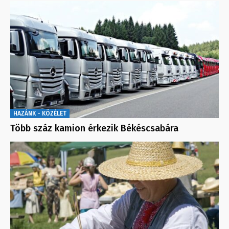
HAZÁNK - KÖZÉLET
Több száz kamion érkezik Békéscsabára