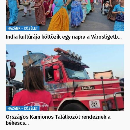
HAZÁNK - KÖZÉLET
India kultúrája költözik egy napra a Városligetb…
HAZÁNK - KÖZÉLET
Országos Kamionos Találkozót rendeznek a
békéscs…