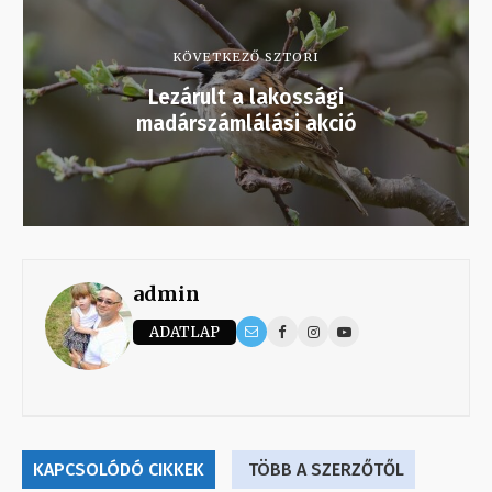
KÖVETKEZŐ SZTORI
Lezárult a lakossági
madárszámlálási akció
admin
ADATLAP
KAPCSOLÓDÓ CIKKEK
TÖBB A SZERZŐTŐL