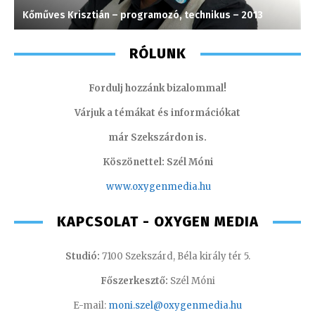
Kőműves Krisztián – programozó, technikus – 2013
C
RÓLUNK
Fordulj hozzánk bizalommal!
Várjuk a témákat és információkat
már Szekszárdon is.
Köszönettel: Szél Móni
www.oxygenmedia.hu
KAPCSOLAT - OXYGEN MEDIA
Studió:
7100 Szekszárd, Béla király tér 5.
Főszerkesztő:
Szél Móni
E-mail:
moni.szel@oxygenmedia.hu