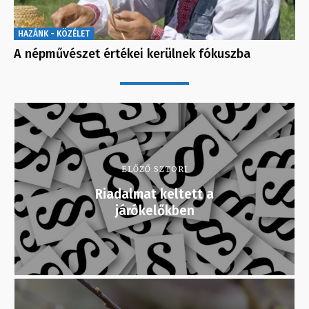
HAZÁNK - KÖZÉLET
A népművészet értékei kerülnek fókuszba
ELŐZŐ SZTORI
Riadalmat keltett a
járókelőkben