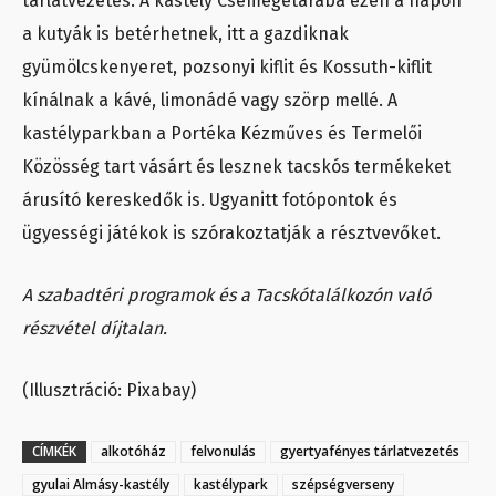
tárlatvezetés. A kastély Csemegetárába ezen a napon
a kutyák is betérhetnek, itt a gazdiknak
gyümölcskenyeret, pozsonyi kiflit és Kossuth-kiflit
kínálnak a kávé, limonádé vagy szörp mellé. A
kastélyparkban a Portéka Kézműves és Termelői
Közösség tart vásárt és lesznek tacskós termékeket
árusító kereskedők is. Ugyanitt fotópontok és
ügyességi játékok is szórakoztatják a résztvevőket.
A szabadtéri programok és a Tacskótalálkozón való
részvétel díjtalan.
(Illusztráció: Pixabay)
CÍMKÉK
alkotóház
felvonulás
gyertyafényes tárlatvezetés
gyulai Almásy-kastély
kastélypark
szépségverseny