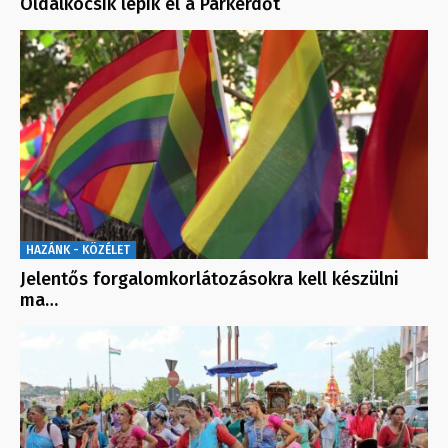
Oldalkocsik lepik el a Parkerdőt
HAZÁNK - KÖZÉLET
Jelentős forgalomkorlátozásokra kell készülni
ma…