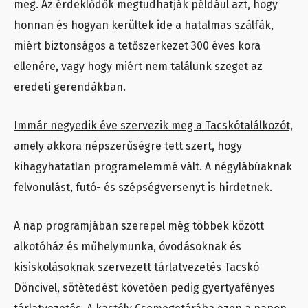
meg. Az érdeklődők megtudhatják például azt, hogy
honnan és hogyan kerültek ide a hatalmas szálfák,
miért biztonságos a tetőszerkezet 300 éves kora
ellenére, vagy hogy miért nem találunk szeget az
eredeti gerendákban.
Immár negyedik éve szervezik meg a Tacskótalálkozót,
amely akkora népszerűségre tett szert, hogy
kihagyhatatlan programelemmé vált. A négylábúaknak
felvonulást, futó- és szépségversenyt is hirdetnek.
A nap programjában szerepel még többek között
alkotóház és műhelymunka, óvodásoknak és
kisiskolásoknak szervezett tárlatvezetés Tacskó
Döncivel, sötétedést követően pedig gyertyafényes