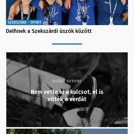
SZEKSZÁRD - SPORT
Delfinek a Szekszárdi úszók között
ELŐZŐ SZTORI
Nem vette ki a kulcsot, el is
vitték a verdát