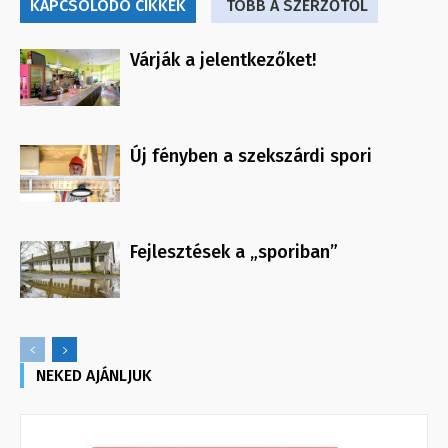
KAPCSOLÓDÓ CIKKEK
TÖBB A SZERZŐTŐL
Várják a jelentkezőket!
Új fényben a szekszárdi spori
Fejlesztések a „sporiban”
NEKED AJÁNLJUK