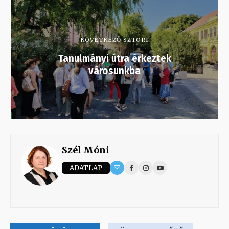
KÖVETKEZŐ SZTORI
Tanulmányi útra érkeztek
városunkba
Szél Móni
ADATLAP