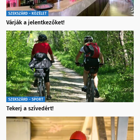
SZEKSZÁRD - KÖZÉLET
Várják a jelentkezőket!
SZEKSZÁRD - SPORT
Tekerj a szívedért!