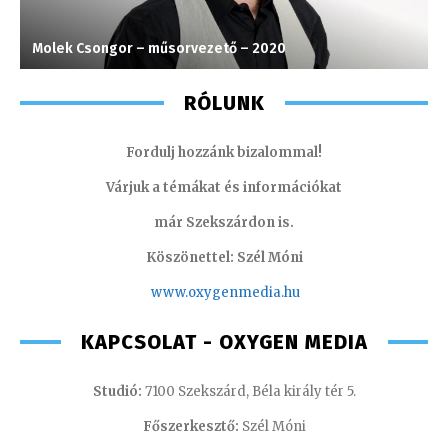
Molek Csongor – műsorvezető – 2020
V
RÓLUNK
Fordulj hozzánk bizalommal!
Várjuk a témákat és információkat
már Szekszárdon is.
Köszönettel: Szél Móni
www.oxygenmedia.hu
KAPCSOLAT - OXYGEN MEDIA
Studió:
7100 Szekszárd, Béla király tér 5.
Főszerkesztő:
Szél Móni