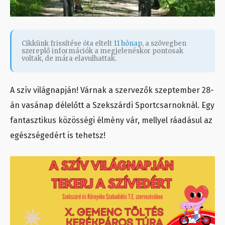
Cikkünk frissítése óta eltelt
11 hónap
, a szövegben
szereplő információk a megjelenéskor pontosak
voltak, de mára elavulhattak.
A szív világnapján! Várnak a szervezők szeptember 28-
án vasánap délelőtt a Szekszárdi Sportcsarnoknál. Egy
fantasztikus közösségi élmény vár, mellyel ráadásul az
egészségedért is tehetsz!