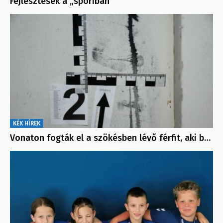
Fejlesztések a „sporiban”
KÉK HÍREK
Vonaton fogták el a szökésben lévő férfit, aki b…