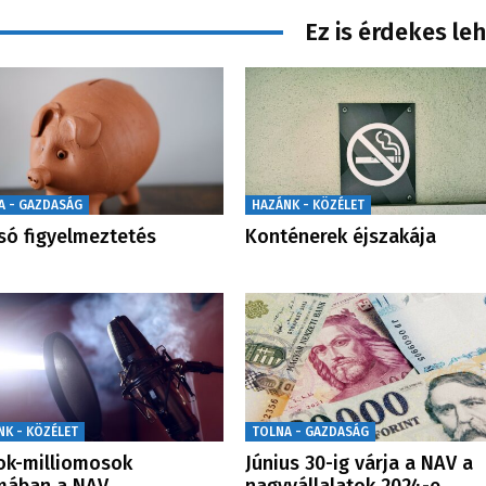
Ez is érdekes le
A - GAZDASÁG
HAZÁNK - KÖZÉLET
só figyelmeztetés
Konténerek éjszakája
NK - KÖZÉLET
TOLNA - GAZDASÁG
ok-milliomosok
Június 30-ig várja a NAV a