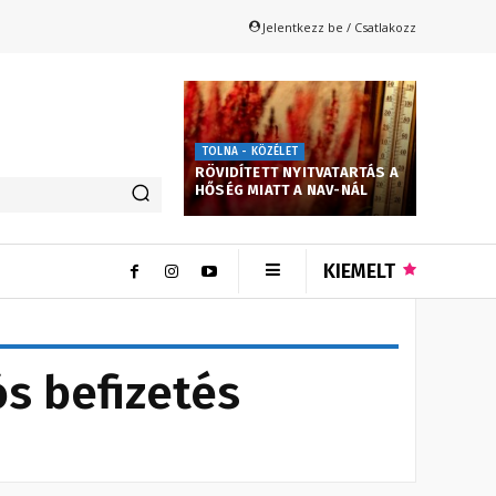
Jelentkezz be / Csatlakozz
TOLNA - KÖZÉLET
RÖVIDÍTETT NYITVATARTÁS A
HŐSÉG MIATT A NAV-NÁL
KIEMELT
ós befizetés