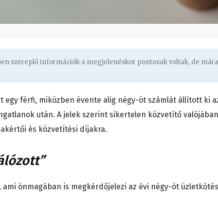
gben szereplő információk a megjelenéskor pontosak voltak, de már
egy férfi, miközben évente alig négy-öt számlát állított ki a
gatlanok után. A jelek szerint sikertelen közvetítő valójába
akértői és közvetítési díjakra.
álózott”
, ami önmagában is megkérdőjelezi az évi négy-öt üzletköté