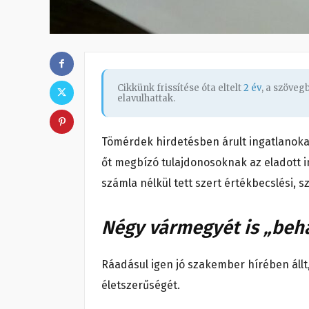
Cikkünk frissítése óta eltelt
2 év
, a szöve
elavulhattak.
Tömérdek hirdetésben árult ingatlanokat 
őt megbízó tulajdonosoknak az eladott in
számla nélkül tett szert értékbecslési, sz
Négy vármegyét is „beh
Ráadásul igen jó szakember hírében állt
életszerűségét.