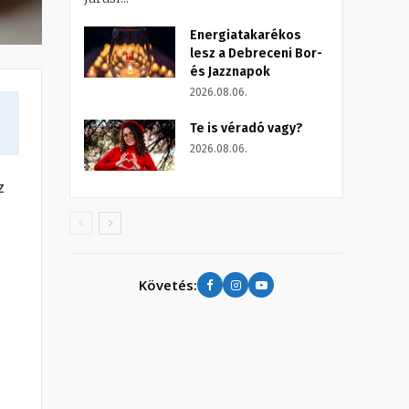
Energiatakarékos
lesz a Debreceni Bor-
és Jazznapok
2026.08.06.
a
Te is véradó vagy?
2026.08.06.
z
n
Követés:
s