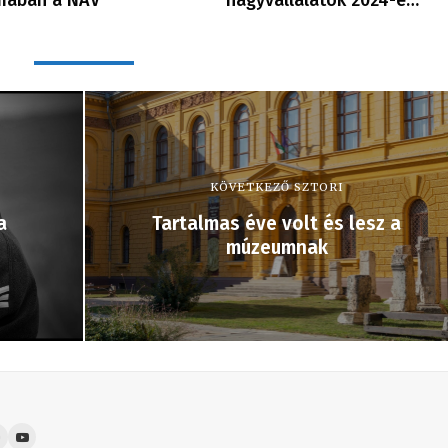
mában a NAV
nagyvállalatok 2024-e…
KÖVETKEZŐ SZTORI
a
Tartalmas éve volt és lesz a
múzeumnak