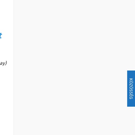
t
bay)
KÖZÖSSÉG