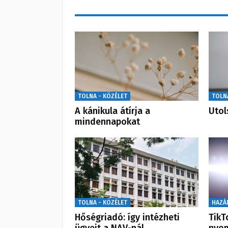
TOLNA - KÖZÉLET
TOLN
A kánikula átírja a
Utol
mindennapokat
TOLNA - KÖZÉLET
HAZÁ
Hőségriadó: így intézheti
TikT