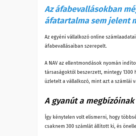
Az áfabevallásokban mé
áfatartalma sem jelent 
Az egyéni vállalkozó online számlaadatai
áfabevallásaiban szerepelt.
A NAV az ellentmondások nyomán indítot
társaságoktól beszerzett, mintegy 1300 
üzletelt a vállalkozó, mint azt a számlái
A gyanút a megbízóinak 
Így kénytelen volt elismerni, hogy több
csaknem 300 számlát állított ki, és önell