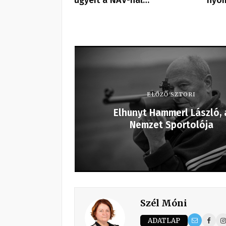
ügyeit a NAV-nál…
nyo
ELŐZŐ SZTORI
Elhunyt Hammerl László, 
Nemzet Sportolója
Szél Móni
ADATLAP