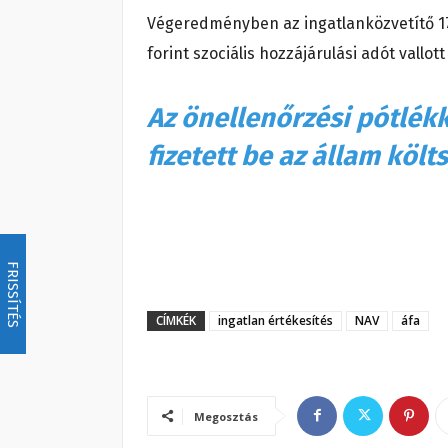
Végeredményben az ingatlanközvetítő 17 és f
forint szociális hozzájárulási adót vallott 
Az önellenőrzési pótlékk
fizetett be az állam köl
FRISSÍTÉS
CÍMKÉK
ingatlan értékesítés
NAV
áfa
Megosztás