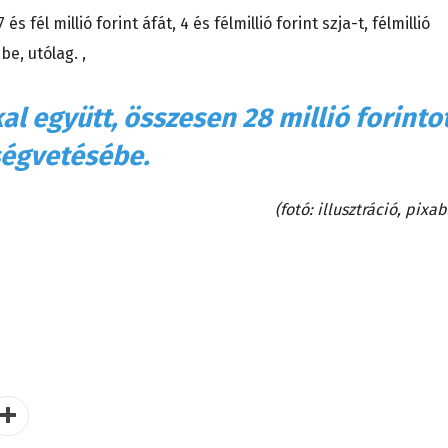
él millió forint áfát, 4 és félmillió forint szja-t, félmillió
be, utólag. ,
al együtt, összesen 28 millió forinto
tségvetésébe.
(fotó: illusztráció, pixa