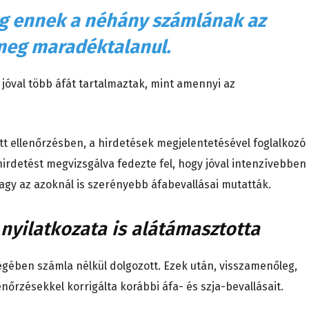
g ennek a néhány számlának az
meg maradéktalanul.
 jóval több áfát tartalmaztak, mint amennyi az
t ellenőrzésben, a hirdetések megjelentetésével foglalkozó
hirdetést megvizsgálva fedezte fel, hogy jóval intenzívebben
 vagy az azoknál is szerényebb áfabevallásai mutatták.
nyilatkozata is alátámasztotta
ségében számla nélkül dolgozott. Ezek után, visszamenőleg,
enőrzésekkel korrigálta korábbi áfa- és szja-bevallásait.