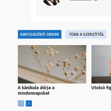
KAPCSOLÓDÓ CIKKEK
TÖBB A SZERZŐTŐL
A kánikula átírja a
Utolsó fi
mindennapokat