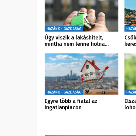
HAZÁNK - GAZDASÁG
HAZÁ
Úgy viszik a lakáshitelt,
Csök
mintha nem lenne holna…
kere
HAZÁNK - GAZDASÁG
HAZÁ
Egyre több a fiatal az
Elsz
ingatlanpiacon
loho