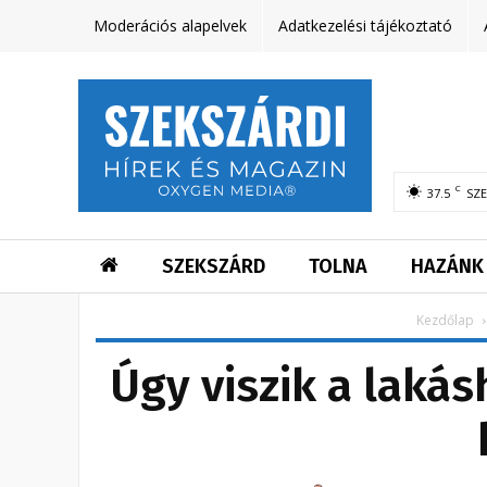
Moderációs alapelvek
Adatkezelési tájékoztató
C
37.5
SZ
SZEKSZÁRD
TOLNA
HAZÁNK
Kezdőlap
Úgy viszik a laká