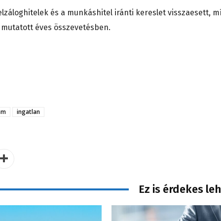
záloghitelek és a munkáshitel iránti kereslet visszaesett, m
t mutatott éves összevetésben.
am
ingatlan
Ez is érdekes le