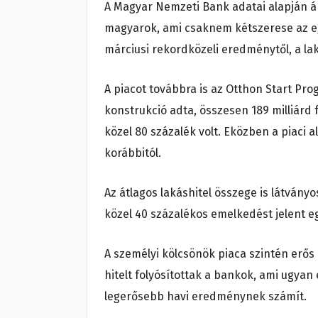
A Magyar Nemzeti Bank adatai alapján ápri
magyarok, ami csaknem kétszerese az eg
márciusi rekordközeli eredménytől, a la
A piacot továbbra is az Otthon Start Prog
konstrukció adta, összesen 189 milliárd
közel 80 százalék volt. Eközben a piaci 
korábbitól.
Az átlagos lakáshitel összege is látványo
közel 40 százalékos emelkedést jelent eg
A személyi kölcsönök piaca szintén erős 
hitelt folyósítottak a bankok, ami ugyan
legerősebb havi eredménynek számít.