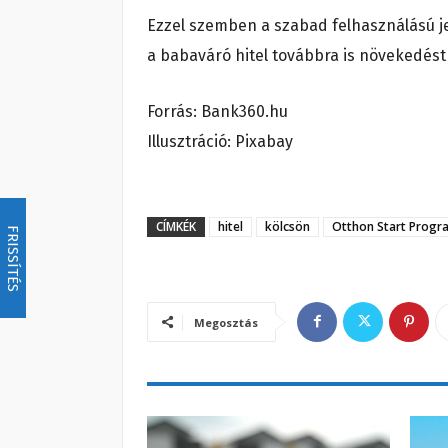
Ezzel szemben a szabad felhasználású jel
a babaváró hitel továbbra is növekedés
Forrás: Bank360.hu
Illusztráció: Pixabay
CÍMKÉK
hitel
kölcsön
Otthon Start Progr
FRISSÍTÉS
Megosztás