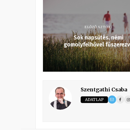
ELŐZŐ SZTORI
Sok napsütés, némi
gomolyfelhővel fűszerez
Szentgathi Csaba
ADATLAP