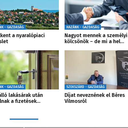
NK - GAZDASÁG
HAZÁNK - GAZDASÁG
kent a nyaralópiaci
Nagyot mennek a személyi
slet
kölcsönök – de mi a hel…
NK - GAZDASÁG
SZEKSZÁRD - GAZDASÁG
álló lakásárak után
Díjat neveznének el Béres
lnak a fizetések…
Vilmosról