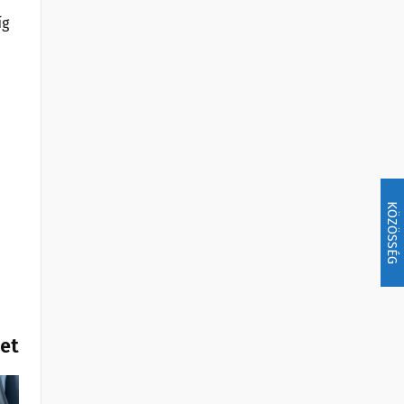
íg
KÖZÖSSÉG
het