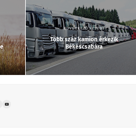
KÖVETKEZŐ SZTORI
Több száz kamion érkezik
ve
Békéscsabára