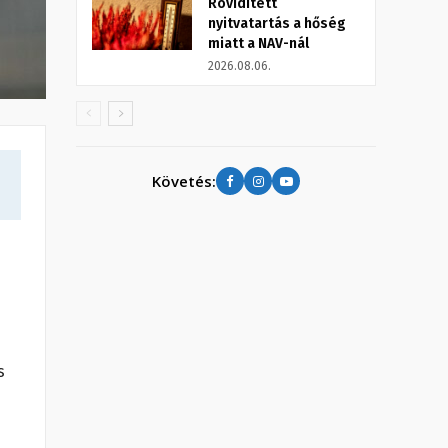
Rövidített
nyitvatartás a hőség
miatt a NAV-nál
2026.08.06.
Követés:
s