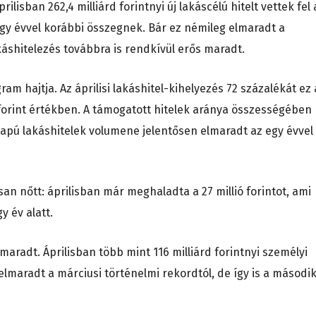
lisban 262,4 milliárd forintnyi új lakáscélú hitelt vettek fel 
y évvel korábbi összegnek. Bár ez némileg elmaradt a
káshitelezés továbbra is rendkívül erős maradt.
ram hajtja. Az áprilisi lakáshitel-kihelyezés 72 százalékát ez 
 forint értékben. A támogatott hitelek aránya összességében
alapú lakáshitelek volumene jelentősen elmaradt az egy évvel
san nőtt: áprilisban már meghaladta a 27 millió forintot, ami
y év alatt.
maradt. Áprilisban több mint 116 milliárd forintnyi személyi
 elmaradt a márciusi történelmi rekordtól, de így is a másodi