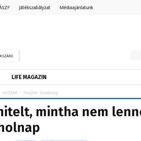
ÁSZF
Játékszabályzat
Médiaajánlatunk
EKSZÁRD
LIFE MAGAZIN
HAZÁNK
Hazánk - Gazdaság
shitelt, mintha nem lenn
holnap