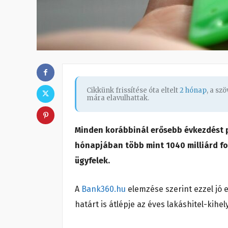
Cikkünk frissítése óta eltelt
2 hónap
, a sz
mára elavulhattak.
Minden korábbinál erősebb évkezdést pr
hónapjában több mint 1040 milliárd fo
ügyfelek.
A
Bank360.hu
elemzése szerint ezzel jó e
határt is átlépje az éves lakáshitel-kihel