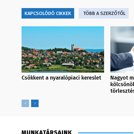
KAPCSOLÓDÓ CIKKEK
TÖBB A SZERZŐTŐL
Csökkent a nyaralópiaci kereslet
Nagyot m
kölcsönök
törleszté
MUNKATÁRSAINK