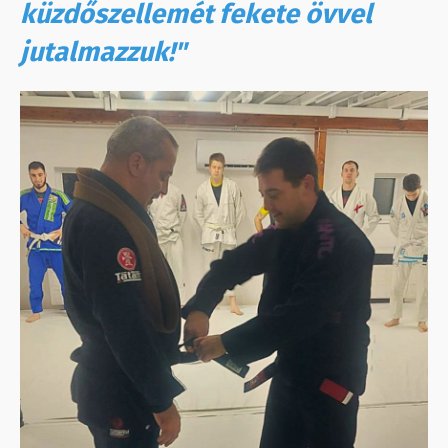
küzdőszellemét fekete övvel
jutalmazzuk!"