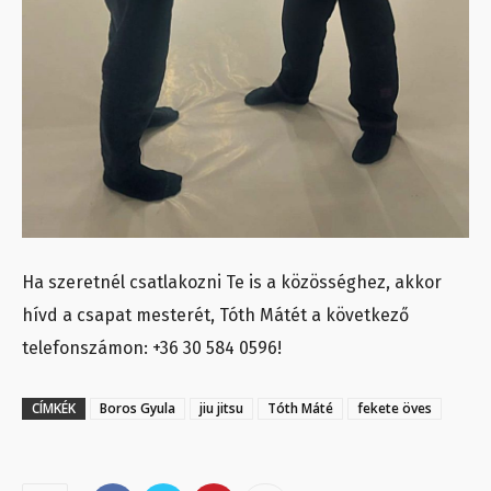
Ha szeretnél csatlakozni Te is a közösséghez, akkor
hívd a csapat mesterét, Tóth Mátét a következő
telefonszámon:
+36 30 584 0596!
CÍMKÉK
Boros Gyula
jiu jitsu
Tóth Máté
fekete öves