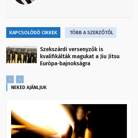
KAPCSOLÓDÓ CIKKEK
TÖBB A SZERZŐTŐL
Szekszárdi versenyzők is
kvalifikálták magukat a Jiu Jitsu
Európa-bajnokságra
NEKED AJÁNLJUK