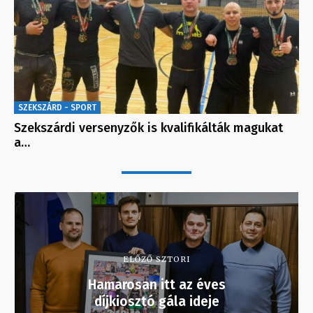
SZEKSZÁRD - SPORT
Szekszárdi versenyzők is kvalifikálták magukat
a…
ELŐZŐ SZTORI
Hamarosan itt az éves
díjkiosztó gála ideje