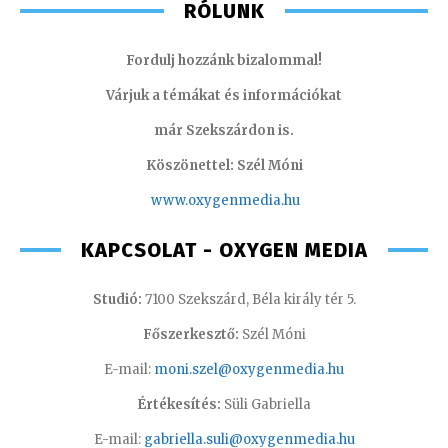
RÓLUNK
Fordulj hozzánk bizalommal!
Várjuk a témákat és információkat
már Szekszárdon is.
Köszönettel: Szél Móni
www.oxygenmedia.hu
KAPCSOLAT - OXYGEN MEDIA
Studió:
7100 Szekszárd, Béla király tér 5.
Főszerkesztő:
Szél Móni
E-mail:
moni.szel@oxygenmedia.hu
Értékesítés:
Süli Gabriella
E-mail:
gabriella.suli@oxygenmedia.hu