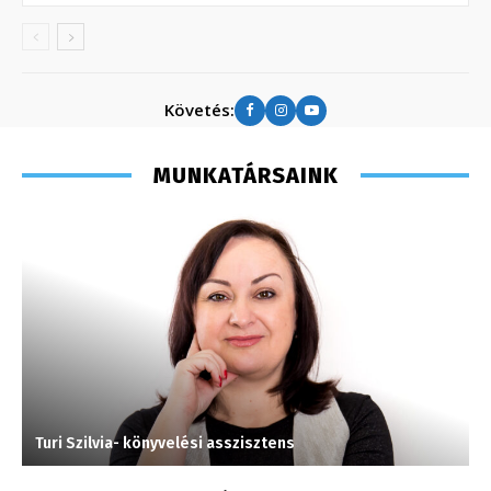
Követés:
MUNKATÁRSAINK
Turi Szilvia- könyvelési asszisztens
T