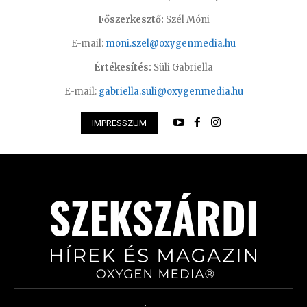
Főszerkesztő:
Szél Móni
E-mail:
moni.szel@oxygenmedia.hu
Értékesítés:
Süli Gabriella
E-mail:
gabriella.suli@oxygenmedia.hu
IMPRESSZUM