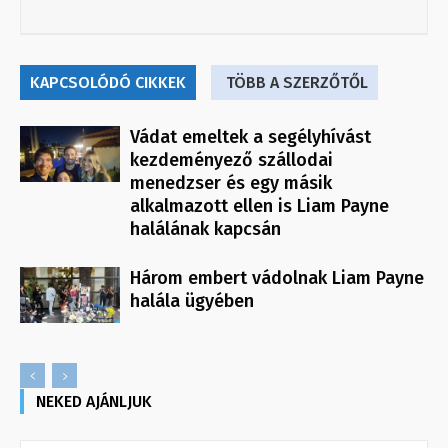
KAPCSOLÓDÓ CIKKEK
TÖBB A SZERZŐTŐL
Vádat emeltek a segélyhívást
kezdeményező szállodai
menedzser és egy másik
alkalmazott ellen is Liam Payne
halálának kapcsán
Három embert vádolnak Liam Payne
halála ügyében
NEKED AJÁNLJUK