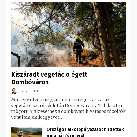
Kiszáradt vegetáció égett
Dombóváron
2026.08.07.
Mintegy ötven négyzetméteren égett a száraz
vegetáció szerda délután Dombóváron, a Teleki utca
mögött. A tűzesethez a dombóvári hivatásos tűzoltók
vonultak, akik egy ívet...
Országos alkotópályázatot hirdettek
a molnárgörényről