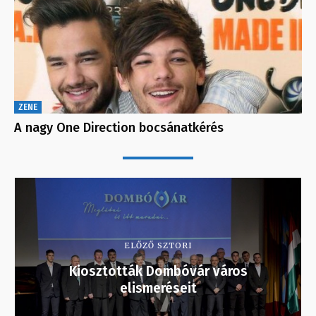
ZENE
A nagy One Direction bocsánatkérés
ELŐZŐ SZTORI
Kiosztották Dombóvár város
elismeréseit