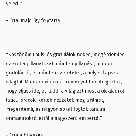
veled. "
– írta, majd így folytatta:
"Köszönöm Louis, és gratulálok neked, megérdemled
ezeket a pillanatokat, minden pillanást, minden
gratulációt, és minden szeretetet, amelyet kapsz a
világtól. Mindannyiunknál keményebben dolgozták,
hogy eljuss ide, és tudd, a világ ezt most a oldaladról
látja… srácok, kérlek nézzétek meg a filmet,
megérdemli, és nagyon sokat fogtok tanulni
önmagatokról ettől a nagyszerű embertől."
– írta a híresség.