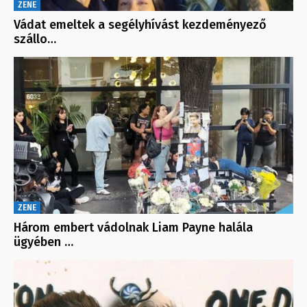
ZENE
Vádat emeltek a segélyhívást kezdeményező
szállo…
ZENE
Három embert vádolnak Liam Payne halála
ügyében …