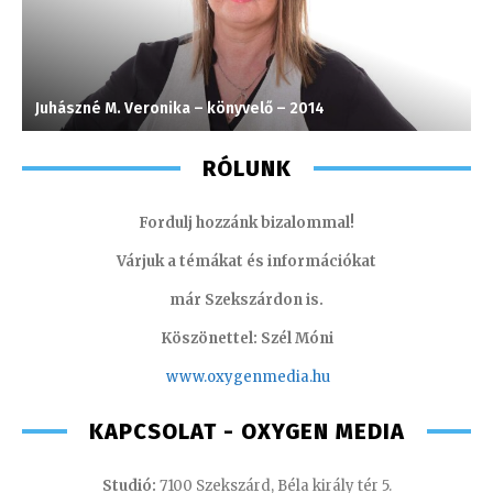
Juhászné M. Veronika – könyvelő – 2014
T
RÓLUNK
Fordulj hozzánk bizalommal!
Várjuk a témákat és információkat
már Szekszárdon is.
Köszönettel: Szél Móni
www.oxygenmedia.hu
KAPCSOLAT - OXYGEN MEDIA
Studió:
7100 Szekszárd, Béla király tér 5.