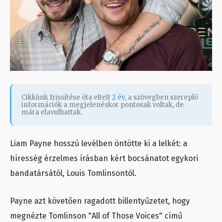
Cikkünk frissítése óta eltelt
2 év
, a szövegben szereplő
információk a megjelenéskor pontosak voltak, de
mára elavulhattak.
Liam Payne hosszú levélben öntötte ki a lelkét: a
híresség érzelmes írásban kért bocsánatot egykori
bandatársától, Louis Tomlinsontól.
Payne azt követően ragadott billentyűzetet, hogy
megnézte Tomlinson "All of Those Voices" című