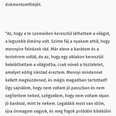
dokmentumfilmjét.
"Az, hogy a te szemeiden keresztül láthattam a világot,
a legszebb élmény volt. Szinte fáj a nyakam attól, hogy
mennyire felnézek rád. Már eleve a barátom és a
testvérem voltál, de az, hogy egy ablakon keresztül
beleláthattam a világodba, csak növeli a tiszteletet,
amelyet eddig irántad éreztem. Mennyi mindennel
kellett megküzdened, és mégis magadban tartottad!!
Úgy sajnálom, hogy nem voltam jó passzban és nem
segítettem neked, szégyellem, hogy nem voltam olyan
jó barátod, mint te nekem. Legalább most van időm,
újra önmagam vagyok, és meg fogok próbálni kibékülni