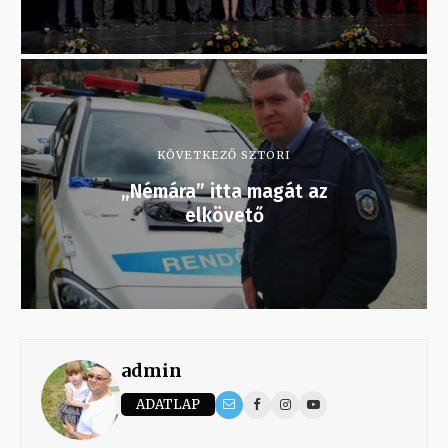
KÖVETKEZŐ SZTORI
„Némára” itta magát az
elkövető
admin
ADATLAP