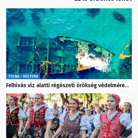
TOLNA - KULTÚRA
Felhívás víz alatti régészeti örökség védelmére…