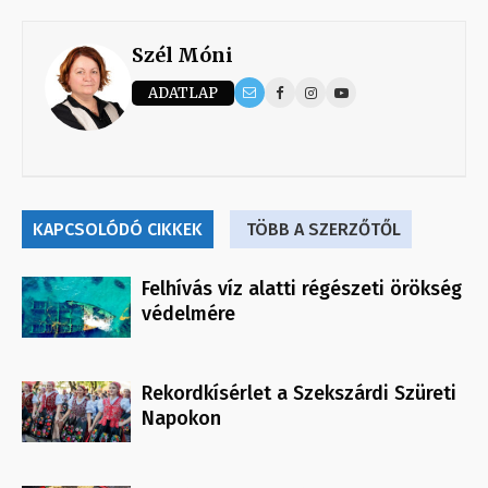
Szél Móni
ADATLAP
KAPCSOLÓDÓ CIKKEK
TÖBB A SZERZŐTŐL
Felhívás víz alatti régészeti örökség
védelmére
Rekordkísérlet a Szekszárdi Szüreti
Napokon