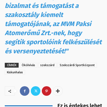
bizalmat és támogatást a
szakosztály kiemelt
támogatójának, az MVM Paksi
Atomerőmű Zrt.-nek, hogy
segítik sportolóink felkészülését
és versenyeztetését!"
CÍMKÉK
Ökölvívás
szekszárd
Szekszárdi Sportközpont
Kiskunhalas
Ez is érdekes lehet