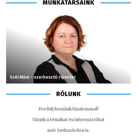
MUNKATÁRSAINK
Szél Móni – szerkesztő-riporter
H
RÓLUNK
Fordulj hozzánk bizalommal!
Várjuk a témákat és információkat
már Szekszárdon is.