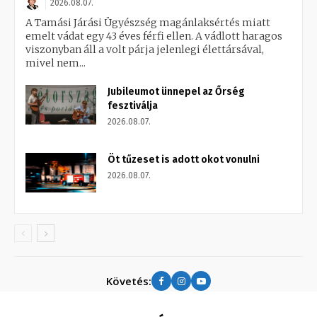
2026.08.07.
A Tamási Járási Ügyészség magánlaksértés miatt
emelt vádat egy 43 éves férfi ellen. A vádlott haragos
viszonyban áll a volt párja jelenlegi élettársával,
mivel nem...
Jubileumot ünnepel az Őrség
fesztiválja
2026.08.07.
Öt tűzeset is adott okot vonulni
2026.08.07.
Követés: