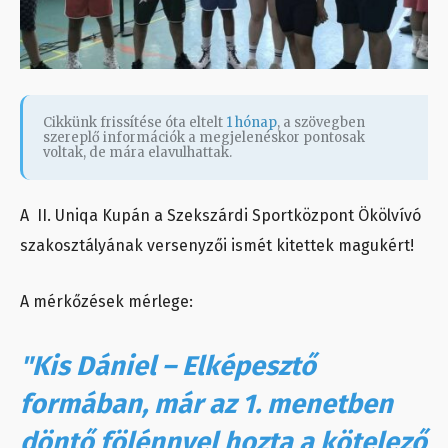
Cikkünk frissítése óta eltelt
1 hónap
, a szövegben
szereplő információk a megjelenéskor pontosak
voltak, de mára elavulhattak.
A II. Uniqa Kupán a Szekszárdi Sportközpont Ökölvívó
szakosztályának versenyzői ismét kitettek magukért!
A mérkőzések mérlege:
"Kis Dániel – Elképesztő
formában, már az 1. menetben
döntő fölénnyel hozta a kötelező