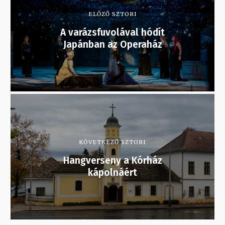
ELŐZŐ SZTORI
A varázsfuvolával hódít
Japánban az Operaház
KÖVETKEZŐ SZTORI
Hangverseny a Kórház
kápolnáért