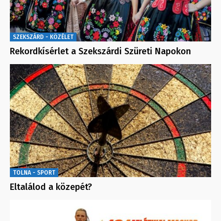
SZEKSZÁRD - KÖZÉLET
Rekordkísérlet a Szekszárdi Szüreti Napokon
TOLNA - SPORT
Eltalálod a közepét?