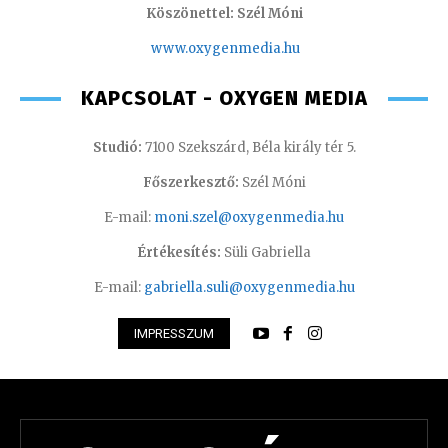
Köszönettel: Szél Móni
www.oxygenmedia.hu
KAPCSOLAT - OXYGEN MEDIA
Studió:
7100 Szekszárd, Béla király tér 5.
Főszerkesztő:
Szél Móni
E-mail:
moni.szel@oxygenmedia.hu
Értékesítés:
Süli Gabriella
E-mail:
gabriella.suli@oxygenmedia.hu
IMPRESSZUM