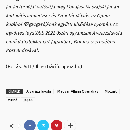
japán turnéját valósítja meg Kobajasi Maszajuki japán
kulturális menedzser és Szinetár Miklós, az Opera
korábbi főigazgatójának együttműködése nyomán. Az
együttes legutóbb 2022 őszén ugyancsak A varázsfuvola
című daljátékkal járt Japánban, Pamina szerepében
Rost Andreával.
(Forrás: MTI / Illusztráció: opera.hu)
CÍMKÉK
A varázsfuvola
Magyar Állami Operaház
Mozart
turné
Japán