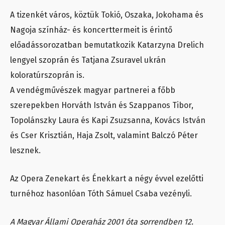
A tizenkét város, köztük Tokió, Oszaka, Jokohama és
Nagoja színház- és koncerttermeit is érintő
előadássorozatban bemutatkozik Katarzyna Drelich
lengyel szoprán és Tatjana Zsuravel ukrán
koloratúrszoprán is.
A vendégművészek magyar partnerei a főbb
szerepekben Horváth István és Szappanos Tibor,
Topolánszky Laura és Kapi Zsuzsanna, Kovács István
és Cser Krisztián, Haja Zsolt, valamint Balczó Péter
lesznek.
Az Opera Zenekart és Énekkart a négy évvel ezelőtti
turnéhoz hasonlóan Tóth Sámuel Csaba vezényli.
A Magyar Állami Operaház 2001 óta sorrendben 12.