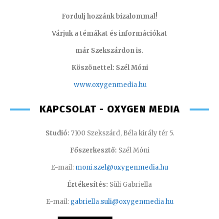
Fordulj hozzánk bizalommal!
Várjuk a témákat és információkat
már Szekszárdon is.
Köszönettel: Szél Móni
www.oxygenmedia.hu
KAPCSOLAT - OXYGEN MEDIA
Studió:
7100 Szekszárd, Béla király tér 5.
Főszerkesztő:
Szél Móni
E-mail:
moni.szel@oxygenmedia.hu
Értékesítés:
Süli Gabriella
E-mail:
gabriella.suli@oxygenmedia.hu