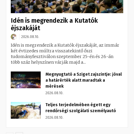
Idén is megrendezik a Kutatók
éjszakáját
2026.08.10.
Idén is megrendezik a Kutatók éjszakáját, az immár
két évtizedes múltra visszatekintő őszi
tudományfesztiválon szeptember 25-én és 26-án
több száz helyszínen várják majd a...
Megnyugtató a Sziget zajszintje: jóval
a határérték alatt maradtak a
mérések
2026.08.10.
Teljes terjedelmében égett egy
rendőrségi szolgálati személyautó
2026.08.10.