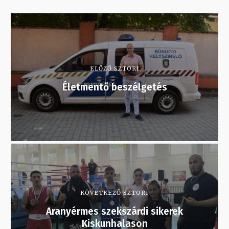
ELŐZŐ SZTORI
Életmentő beszélgetés
KÖVETKEZŐ SZTORI
Aranyérmes szekszárdi sikerek
Kiskunhalason