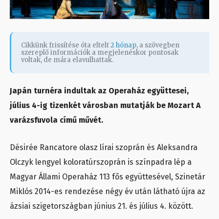
Cikkünk frissítése óta eltelt
2 hónap
, a szövegben
szereplő információk a megjelenéskor pontosak
voltak, de mára elavulhattak.
Japán turnéra indultak az Operaház együttesei,
július 4-ig tizenkét városban mutatják be Mozart A
varázsfuvola című művét.
Désirée Rancatore olasz lírai szoprán és Aleksandra
Olczyk lengyel koloratúrszoprán is színpadra lép a
Magyar Állami Operaház 113 fős együttesével, Szinetár
Miklós 2014-es rendezése négy év után látható újra az
ázsiai szigetországban június 21. és július 4. között.