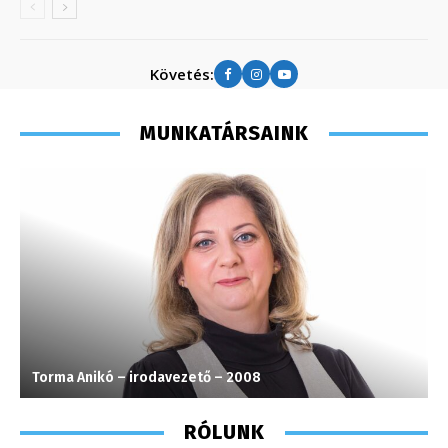
Követés:
MUNKATÁRSAINK
Torma Anikó – irodavezető – 2008
S
RÓLUNK