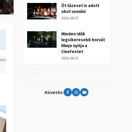
Öt tűzeset is adott
okot vonulni
2026.08.07.
Minden idők
legsikeresebb horvát
filmje nyitja a
CineFestet
2026.08.07.
Követés: