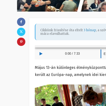
Cikkünk frissítése óta eltelt
3 hónap
, a sz
mára elavulhattak.
0:00
/
7:33
E
Május 13-án különleges élményközponttá
került az Európa-nap, amelynek idei ki