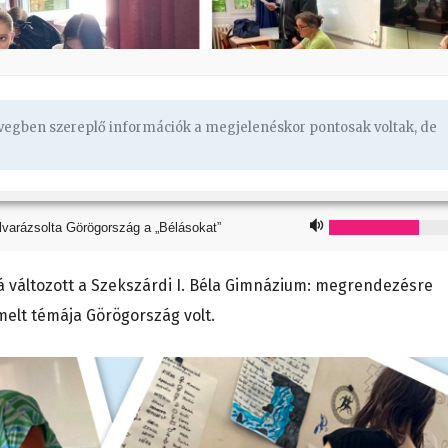
övegben szereplő információk a megjelenéskor pontosak voltak, de
lvarázsolta Görögország a „Bélásokat”
 változott a Szekszárdi I. Béla Gimnázium: megrendezésre
emelt témája Görögország volt.