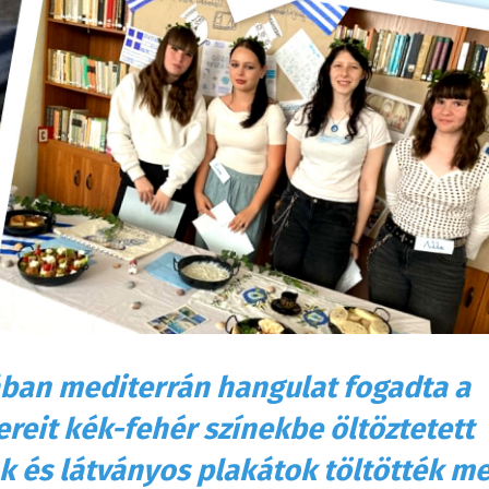
ában mediterrán hangulat fogadta a
tereit kék-fehér színekbe öltöztetett
k és látványos plakátok töltötték m