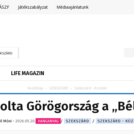
ÁSZF
Játékszabályzat
Médiaajánlatunk
EKSZÁRD
LIFE MAGAZIN
Kezdőlap
SZEKSZÁRD
Szekszárd - Közélet
solta Görögország a „Bé
él Móni
-
2026.05.20.
HANGANYAG
SZEKSZÁRD
SZEKSZÁRD - KÖZ