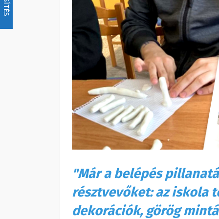
"Már a belépés pillanat
résztvevőket: az iskola 
dekorációk, görög mintá