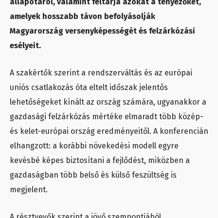
állapotáról, valamint feltárja azokat a tényezőket,
amelyek hosszabb távon befolyásolják
Magyarország versenyképességét és felzárkózási
esélyeit.
A szakértők szerint a rendszerváltás és az európai
uniós csatlakozás óta eltelt időszak jelentős
lehetőségeket kínált az ország számára, ugyanakkor a
gazdasági felzárkózás mértéke elmaradt több közép-
és kelet-európai ország eredményeitől. A konferencián
elhangzott: a korábbi növekedési modell egyre
kevésbé képes biztosítani a fejlődést, miközben a
gazdaságban több belső és külső feszültség is
megjelent.
A résztvevők szerint a jövő szempontjából