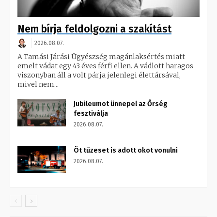
Nem bírja feldolgozni a szakítást
2026.08.07.
A Tamási Járási Ügyészség magánlaksértés miatt
emelt vádat egy 43 éves férfi ellen. A vádlott haragos
viszonyban áll a volt párja jelenlegi élettársával,
mivel nem...
Jubileumot ünnepel az Őrség
fesztiválja
2026.08.07.
Öt tűzeset is adott okot vonulni
2026.08.07.