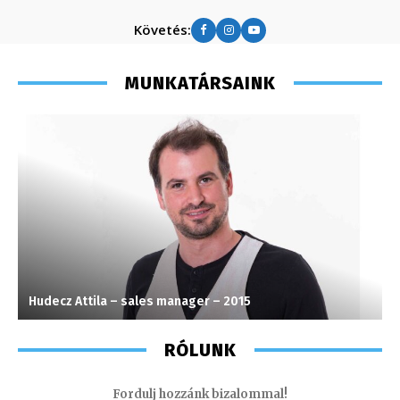
Követés:
MUNKATÁRSAINK
Hudecz Attila – sales manager – 2015
H
RÓLUNK
Fordulj hozzánk bizalommal!