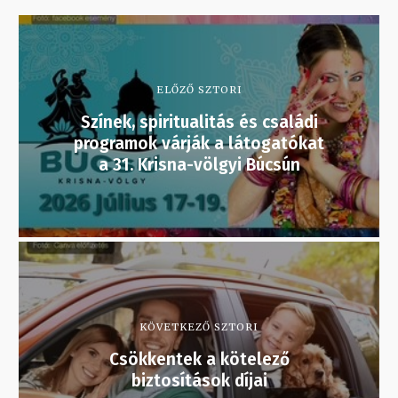
ELŐZŐ SZTORI
Színek, spiritualitás és családi
programok várják a látogatókat
a 31. Krisna-völgyi Búcsún
KÖVETKEZŐ SZTORI
Csökkentek a kötelező
biztosítások díjai