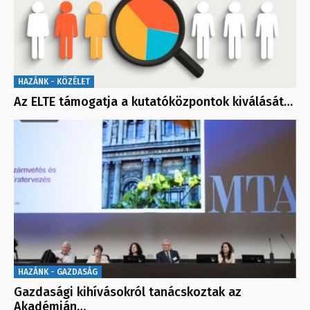
HAZÁNK - KÖZÉLET
Az ELTE támogatja a kutatóközpontok kiválását…
HAZÁNK - GAZDASÁG
Gazdasági kihívásokról tanácskoztak az
Akadémián…