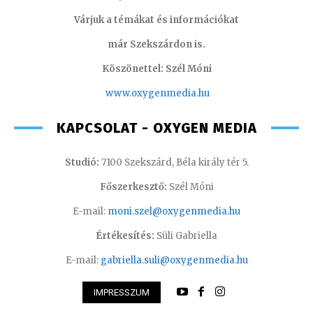
Várjuk a témákat és információkat
már Szekszárdon is.
Köszönettel: Szél Móni
www.oxygenmedia.hu
KAPCSOLAT - OXYGEN MEDIA
Studió:
7100 Szekszárd, Béla király tér 5.
Főszerkesztő:
Szél Móni
E-mail:
moni.szel@oxygenmedia.hu
Értékesítés:
Süli Gabriella
E-mail:
gabriella.suli@oxygenmedia.hu
IMPRESSZUM