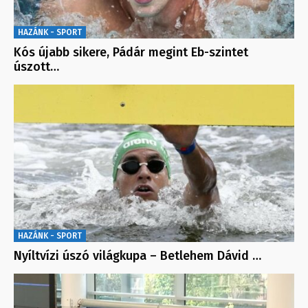
HAZÁNK - SPORT
Kós újabb sikere, Pádár megint Eb-szintet
úszott…
HAZÁNK - SPORT
Nyíltvízi úszó világkupa – Betlehem Dávid …