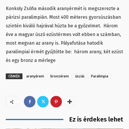
Konkoly Zsófia második aranyérmét is megszerezte a
párizsi paralimpián. Most 400 méteres gyorsúszásban
szintén kiváló hajrával húzta be a győzelmet. Három
éve a magyar úszó ezüstérmes volt ebben a számban,
most megvan az arany is. Pályafutása hatodik
paralimpiai érmét gyűjtötte be: három arany, két ezüst
és egy bronz a mérlege
CÍMKÉK
aranyérem
bronzérem
úszás
Paralimpia
Ez is érdekes lehet