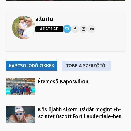
admin
ADATLAP
KAPCSOLÓDÓ CIKKEK
TÖBB A SZERZŐTŐL
Éremeső Kaposváron
Kós újabb sikere, Pádár megint Eb-
szintet úszott Fort Lauderdale-ben