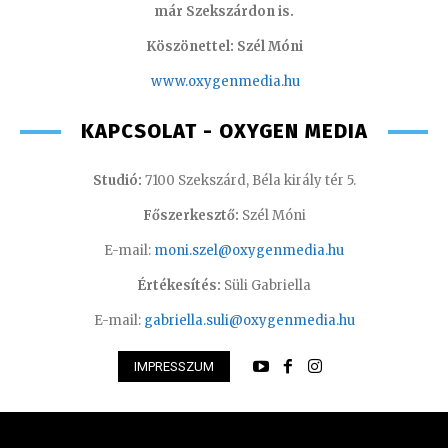
már Szekszárdon is.
Köszönettel: Szél Móni
www.oxygenmedia.hu
KAPCSOLAT - OXYGEN MEDIA
Studió:
7100 Szekszárd, Béla király tér 5.
Főszerkesztő:
Szél Móni
E-mail:
moni.szel@oxygenmedia.hu
Értékesítés:
Süli Gabriella
E-mail:
gabriella.suli@oxygenmedia.hu
IMPRESSZUM