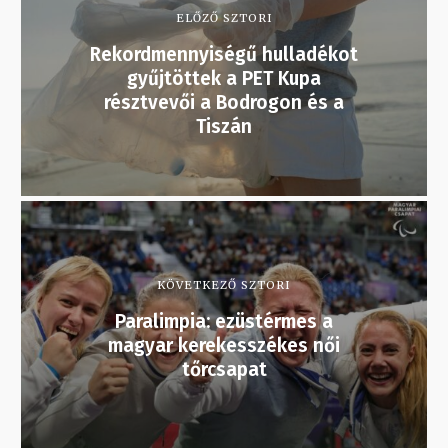
ELŐZŐ SZTORI
Rekordmennyiségű hulladékot
gyűjtöttek a PET Kupa
résztvevői a Bodrogon és a
Tiszán
KÖVETKEZŐ SZTORI
Paralimpia: ezüstérmes a
magyar kerekesszékes női
tőrcsapat