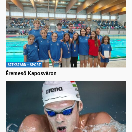
SZEKSZÁRD - SPORT
Éremeső Kaposváron