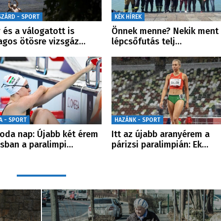
SZÁRD - SPORT
KÉK HÍREK
 és a válogatott is
Önnek menne? Nekik ment
lagos ötösre vizsgáz…
lépcsőfutás telj…
A - SPORT
HAZÁNK - SPORT
oda nap: Újabb két érem
Itt az újabb aranyérem a
sban a paralimpi…
párizsi paralimpián: Ek…