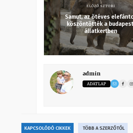
ELŐZŐ SZTORI
Samut, az ötéves elefánt
köszöntötték a budapest
állatkertben
admin
ADATLAP
KAPCSOLÓDÓ CIKKEK
TÖBB A SZERZŐTŐL