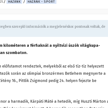
25.
HAZÁNK
HAZÁNK - SPORT
övegben szereplő információk a megjelenéskor pontosak voltak, de
kilométeren a férfiaknál a nyíltvízi úszók világkupa-
ban szombaton.
 előfutamot rendeztek, melyekből az első tíz-tíz helyezett
lejtezők során az olimpiai bronzérmes Betlehem megnyerte a
Zétény 16., Pittlik Zsigmond pedig 24. helyen fejezte be
or a harmadik, Kárpáti Máté a hetedik, míg Huszti Márton 