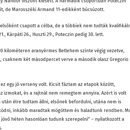
agy Nándor viszont kiesett. A harmadik csoportban Poteczin
tőt, de Marosszéki Armand 11-edikként búcsúzott.
lsőként csapott a célba, de a többiek nem tudták kvalifikáln
, Kárpáti 26., Huszti 29., Poteczin pedig 30. lett.
10 kilométeren aranyérmes Betlehem szinte végig vezetve,
, csaknem két másodpercet verve a második olasz Gregorio
 egy jó verseny volt. Kicsit fáztam az etapok között,
 izmokat, és a rajtnál nem remegtem annyira. Azért is volt
n után élre tudtam állni, elsőnek befordulni, utána nem is
sködni, inkább maradtak mögöttem és haladtunk rendben. M
jövő héten hasonlóan tudunk szerepelni" – nyilatkozott a
s.