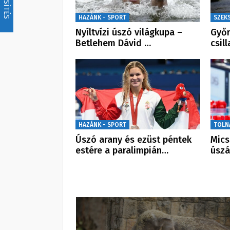
FRISSÍTÉS
HAZÁNK - SPORT
SZEK
Nyíltvízi úszó világkupa –
Győr
Betlehem Dávid …
csil
HAZÁNK - SPORT
TOLN
Úszó arany és ezüst péntek
Mics
estére a paralimpián…
úszá