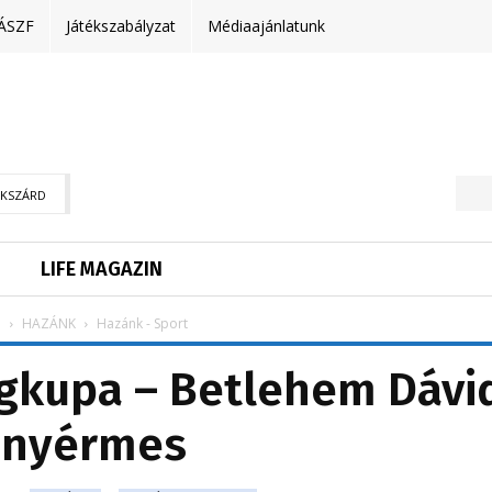
ÁSZF
Játékszabályzat
Médiaajánlatunk
EKSZÁRD
LIFE MAGAZIN
p
HAZÁNK
Hazánk - Sport
lágkupa – Betlehem Dávi
anyérmes