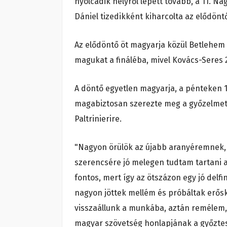
nyolcadik helyről lépett tovább, a 11. N
Dániel tizedikként kiharcolta az elődön
Az elődöntő öt magyarja közül Betlehem e
magukat a fináléba, mivel Kovács-Seres 21.
A döntő egyetlen magyarja, a pénteken 
magabiztosan szerezte meg a győzelmet
Paltrinierire.
"Nagyon örülök az újabb aranyéremnek, ez
szerencsére jó melegen tudtam tartani az
fontos, mert így az ötszázon egy jó delfi
nagyon jöttek mellém és próbáltak erő
visszaállunk a munkába, aztán remélem, 
magyar szövetség honlapjának a győzte