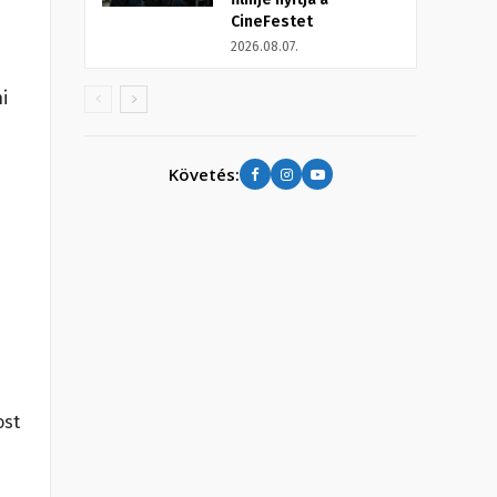
CineFestet
2026.08.07.
i
Követés:
ost