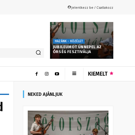
Jelentkezz be / Csatlakozz
HAZÁNK - KÖZÉLET
JUBILEUMOT ÜNNEPEL AZ
ŐRSÉG FESZTIVÁLJA
KIEMELT
NEKED AJÁNLJUK
d