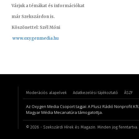
Várjuk a témákat és információkat
már Szekszárdon is.
Köszönettel: Szél Móni
www.oxygenmedia.hu
Turi Szilvia- könyvelési asszisztens – 2020
Monoczki
Moderációs alapelvek
Adatkezelési tájékoztató
ÁSZF
Az Oxygen Media Csoport tagjai: A Plusz Rádió Nonprofit Kft.,
Magyar Média Mecanatúra támogatottja.
©
2026
- Szekszárdi Hírek és Magazin. Minden jog fenntartva.