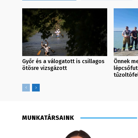
Győr és a válogatott is csillagos
Önnek me
ötösre vizsgázott
lépcsőfut
tűzoltófe
MUNKATÁRSAINK