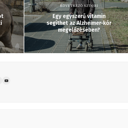
KÖVETKEZŐ SZTORI
ot
Egy egyszerű vitamin
i
segíthet az Alzheimer-kór
megelőzésében?