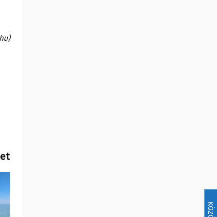
.hu)
het