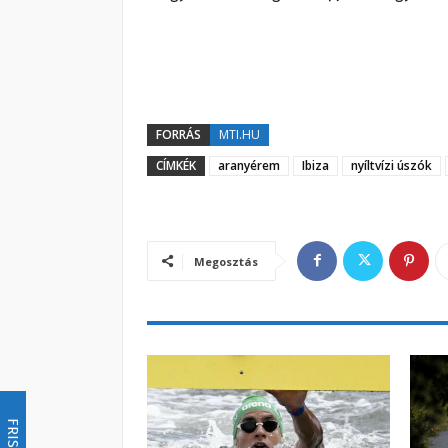
FORRÁS
MTI.HU
CÍMKÉK
aranyérem
Ibiza
nyíltvízi úszók
Megosztás