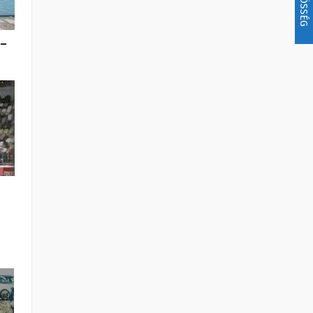
KÖZÖSSÉG
 –