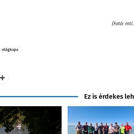
(Fotó: mti
világkupa
Ez is érdekes le