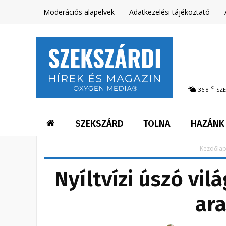
Moderációs alapelvek
Adatkezelési tájékoztató
C
36.8
SZ
SZEKSZÁRD
TOLNA
HAZÁNK
Kezdőla
Nyíltvízi úszó vi
ar