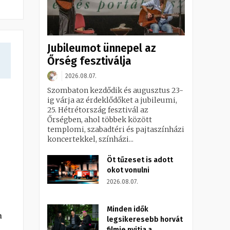
Jubileumot ünnepel az
Őrség fesztiválja
2026.08.07.
Szombaton kezdődik és augusztus 23-
ig várja az érdeklődőket a jubileumi,
25. Hétrétország fesztivál az
Őrségben, ahol többek között
templomi, szabadtéri és pajtaszínházi
koncertekkel, színházi...
Öt tűzeset is adott
okot vonulni
2026.08.07.
Minden idők
a
legsikeresebb horvát
filmje nyitja a