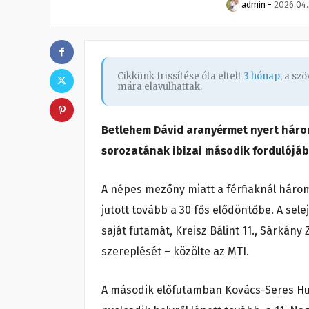
admin
-
2026.04.
Cikkünk frissítése óta eltelt
3 hónap
, a sz
mára elavulhattak.
Betlehem Dávid aranyérmet nyert három 
sorozatának ibizai második fordulójá
A népes mezőny miatt a férfiaknál három
jutott tovább a 30 fős elődöntőbe. A se
saját futamát, Kreisz Bálint 11., Sárkány 
szereplését – közölte az MTI.
A második előfutamban Kovács-Seres Hun