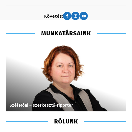
Követés:
MUNKATÁRSAINK
Szél Móni – szerkesztő-riporter
M
RÓLUNK