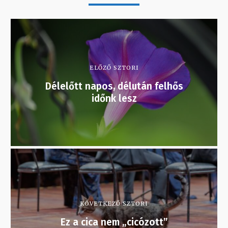
ELŐZŐ SZTORI
Délelőtt napos, délután felhős
időnk lesz
KÖVETKEZŐ SZTORI
Ez a cica nem „cicózott”