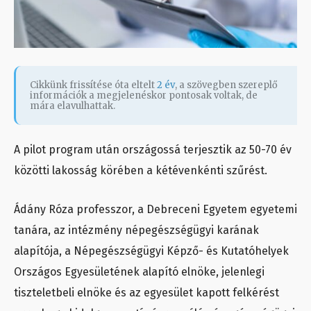
Cikkünk frissítése óta eltelt
2 év
, a szövegben szereplő
információk a megjelenéskor pontosak voltak, de
mára elavulhattak.
A pilot program után országossá terjesztik az 50-70 év
közötti lakosság körében a kétévenkénti szűrést.
Ádány Róza professzor, a Debreceni Egyetem egyetemi
tanára, az intézmény népegészségügyi karának
alapítója, a Népegészségügyi Képző- és Kutatóhelyek
Országos Egyesületének alapító elnöke, jelenlegi
tiszteletbeli elnöke és az egyesület kapott felkérést