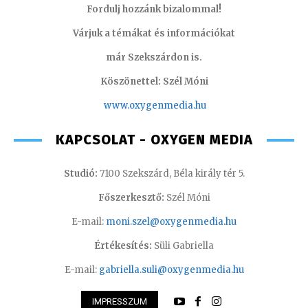
Fordulj hozzánk bizalommal!
Várjuk a témákat és információkat
már Szekszárdon is.
Köszönettel: Szél Móni
www.oxygenmedia.hu
KAPCSOLAT - OXYGEN MEDIA
Studió:
7100 Szekszárd, Béla király tér 5.
Főszerkesztő:
Szél Móni
E-mail:
moni.szel@oxygenmedia.hu
Értékesítés:
Süli Gabriella
E-mail:
gabriella.suli@oxygenmedia.hu
IMPRESSZUM