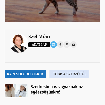
Szél Móni
ADATLAP
KAPCSOLÓDÓ CIKKEK
TÖBB A SZERZŐTŐL
Szedresben is vigyáznak az
egészségünkre!