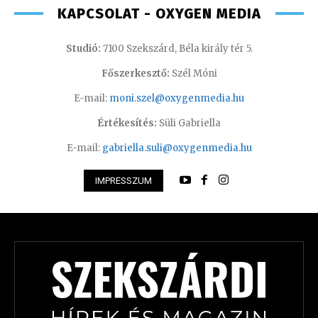
KAPCSOLAT - OXYGEN MEDIA
Studió:
7100 Szekszárd, Béla király tér 5.
Főszerkesztő:
Szél Móni
E-mail:
moni.szel@oxygenmedia.hu
Értékesítés:
Süli Gabriella
E-mail:
gabriella.suli@oxygenmedia.hu
IMPRESSZUM