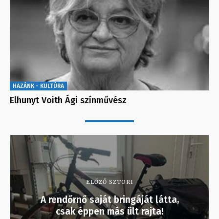
HAZÁNK - KULTÚRA
Elhunyt Voith Ági színművész
ELŐZŐ SZTORI
A rendőrnő saját bringáját látta,
csak éppen más ült rajta!