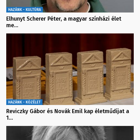
HAZÁNK - KULTÚRA
Elhunyt Scherer Péter, a magyar színházi élet
me…
HAZÁNK - KÖZÉLET
Reviczky Gábor és Novák Emil kap életműdíjat a
1…