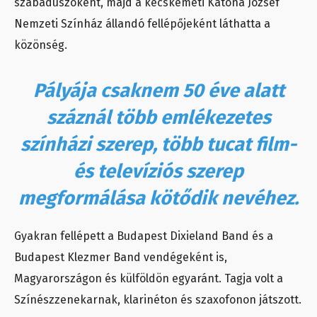
szabadúszóként, majd a kecskeméti Katona József
Nemzeti Színház állandó fellépőjeként láthatta a
közönség.
Pályája csaknem 50 éve alatt
száznál több emlékezetes
színházi szerep, több tucat film-
és televíziós szerep
megformálása kötődik nevéhez.
Gyakran fellépett a Budapest Dixieland Band és a
Budapest Klezmer Band vendégeként is,
Magyarországon és külföldön egyaránt. Tagja volt a
Színészzenekarnak, klarinéton és szaxofonon játszott.