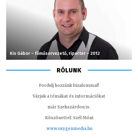
Kis Gábor – főműsorvezető, riporter – 2012
S
RÓLUNK
Fordulj hozzánk bizalommal!
Várjuk a témákat és információkat
már Szekszárdon is.
Köszönettel: Szél Móni
www.oxygenmedia.hu