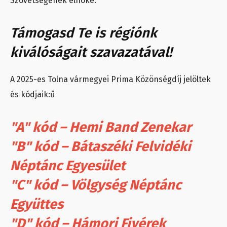
Szövetségének elnöke.
Támogasd Te is régiónk
kiválóságait szavazatával!
A 2025-es Tolna vármegyei Prima Közönségdíj jelöltek
és kódjaik:ű
"A" kód – Hemi Band Zenekar
"B" kód – Bátaszéki Felvidéki
Néptánc Egyesület
"C" kód – Völgység Néptánc
Együttes
"D" kód – Hámori Fivérek