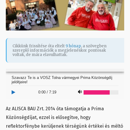
Cikkünk frissítése óta eltelt
9 hónap
, a szövegben
szereplő információk a megjelenéskor pontosak
voltak, de mára elavulhattak.
Szavazz Te is a VOSZ Tolna vármegyei Prima Közönségdíj
jelöltjeire!
0:00
/
7:19
Az ALISCA BAU Zrt. 2014 óta támogatja a Prima
Közönségdíjat, ezzel is elősegítve, hogy
reflektorfénybe kerüljenek térségünk értékei és méltó