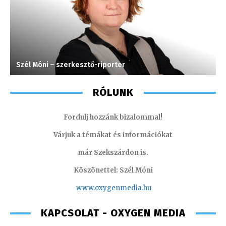
Szél Móni – szerkesztő-riporter
C
RÓLUNK
Fordulj hozzánk bizalommal!
Várjuk a témákat és információkat
már Szekszárdon is.
Köszönettel: Szél Móni
www.oxygenmedia.hu
KAPCSOLAT - OXYGEN MEDIA