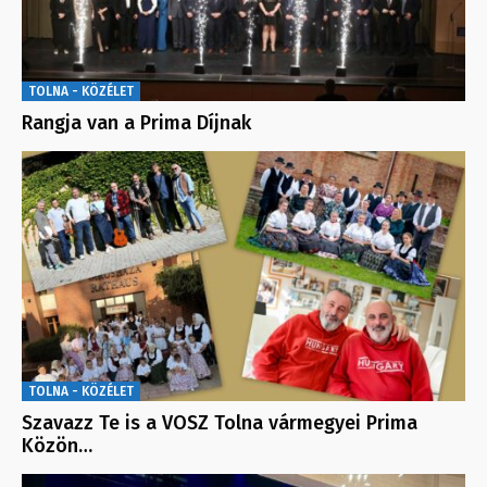
TOLNA - KÖZÉLET
Rangja van a Prima Díjnak
TOLNA - KÖZÉLET
Szavazz Te is a VOSZ Tolna vármegyei Prima
Közön…