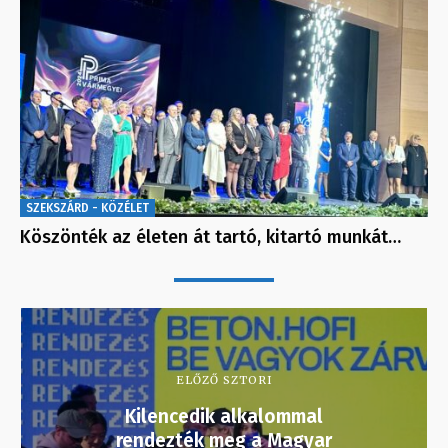
SZEKSZÁRD - KÖZÉLET
Köszönték az életen át tartó, kitartó munkát…
ELŐZŐ SZTORI
Kilencedik alkalommal
rendezték meg a Magyar