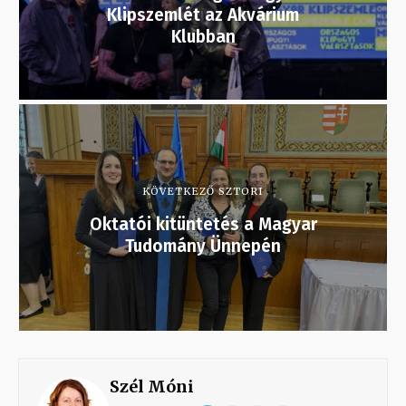
Klipszemlét az Akvárium
Klubban
KÖVETKEZŐ SZTORI
Oktatói kitüntetés a Magyar
Tudomány Ünnepén
Szél Móni