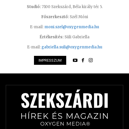
Studió:
7100 Szekszárd, Béla király tér 5.
Főszerkesztő:
Szél Móni
E-mail:
moni.szel@oxygenmedia.hu
Értékesítés:
Süli Gabriella
E-mail:
gabriella.suli@oxygenmedia.hu
IMPRESSZUM