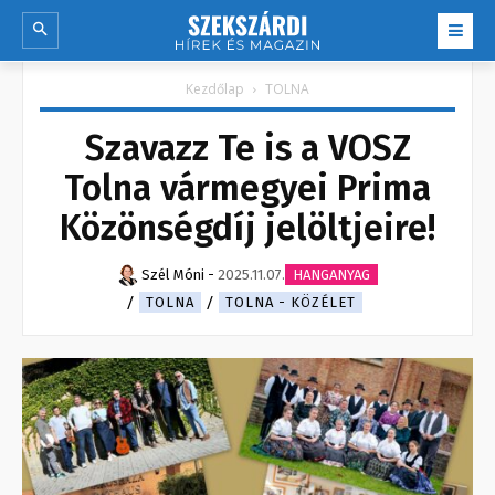
Kezdőlap
TOLNA
Szavazz Te is a VOSZ
Tolna vármegyei Prima
Közönségdíj jelöltjeire!
Szél Móni
-
2025.11.07.
HANGANYAG
TOLNA
TOLNA - KÖZÉLET