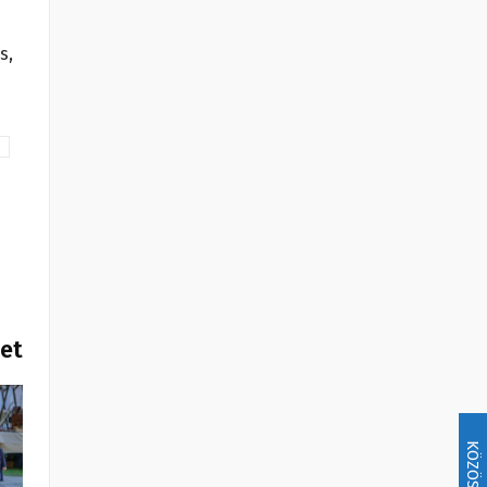
s,
het
KÖZÖSSÉG