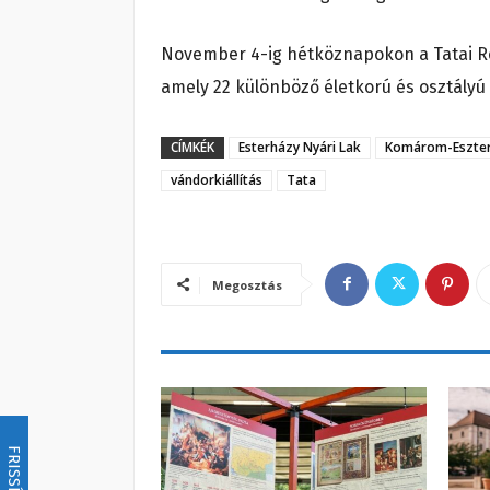
November 4-ig hétköznapokon a Tatai R
amely 22 különböző életkorú és osztályú
CÍMKÉK
Esterházy Nyári Lak
Komárom-Eszte
vándorkiállítás
Tata
Megosztás
FRISSÍTÉS