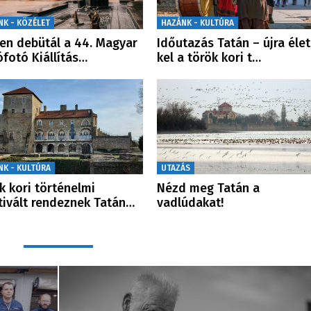
NK - KÖZÉLET
HAZÁNK - KULTÚRA
en debütál a 44. Magyar
Időutazás Tatán – újra élet
ófotó Kiállítás…
kel a török kori t…
NK - KULTÚRA
UTAZÁS
k kori történelmi
Nézd meg Tatán a
tivált rendeznek Tatán…
vadlúdakat!