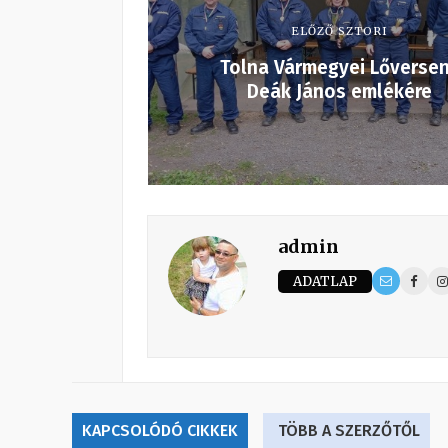
ELŐZŐ SZTORI
Tolna Vármegyei Lőverse
Deák János emlékére
admin
ADATLAP
KAPCSOLÓDÓ CIKKEK
TÖBB A SZERZŐTŐL