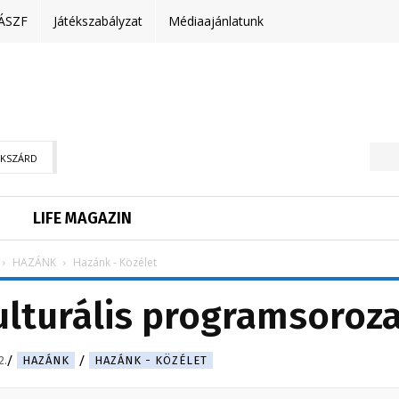
ÁSZF
Játékszabályzat
Médiaajánlatunk
EKSZÁRD
LIFE MAGAZIN
HAZÁNK
Hazánk - Közélet
kulturális programsoroz
2.
HAZÁNK
HAZÁNK - KÖZÉLET