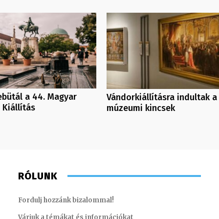
bütál a 44. Magyar
Vándorkiállításra indultak a
 Kiállítás
múzeumi kincsek
RÓLUNK
Fordulj hozzánk bizalommal!
Várjuk a témákat és információkat