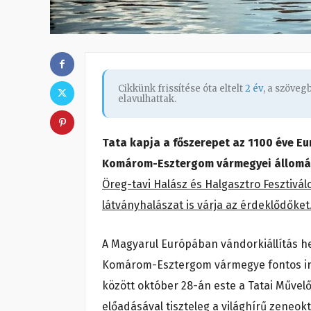
Cikkünk frissítése óta eltelt
2 év
, a szöve
elavulhattak.
Tata kapja a főszerepet az 1100 éve E
Komárom-Esztergom vármegyei állom
Öreg-tavi Halász és Halgasztro Fesztiválo
látványhalászat is várja az érdeklődőket
A Magyarul Európában vándorkiállítás hel
Komárom-Esztergom vármegye fontos ira
között október 28-án este a Tatai Műve
előadásával tiszteleg a világhírű zeneo