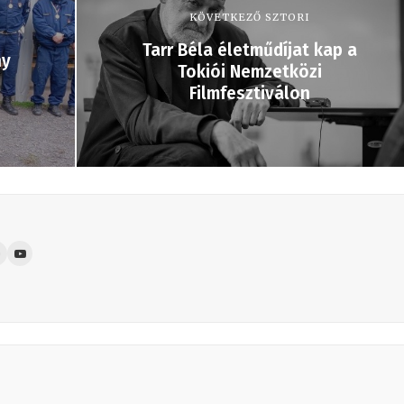
KÖVETKEZŐ SZTORI
Tarr Béla életműdíjat kap a
ny
Tokiói Nemzetközi
Filmfesztiválon