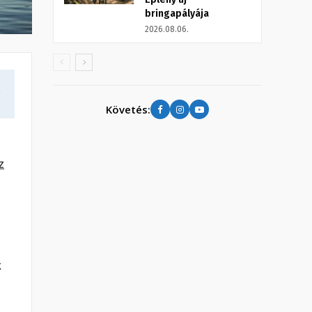
bringapályája
2026.08.06.
a
Követés:
z
k