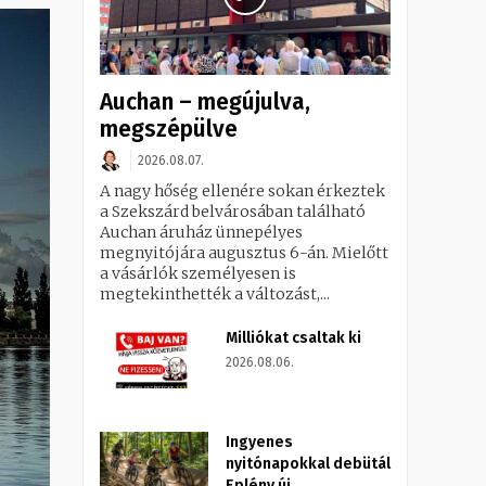
Auchan – megújulva,
megszépülve
2026.08.07.
A nagy hőség ellenére sokan érkeztek
a Szekszárd belvárosában található
Auchan áruház ünnepélyes
megnyitójára augusztus 6-án. Mielőtt
a vásárlók személyesen is
megtekinthették a változást,...
Milliókat csaltak ki
2026.08.06.
Ingyenes
nyitónapokkal debütál
Eplény új