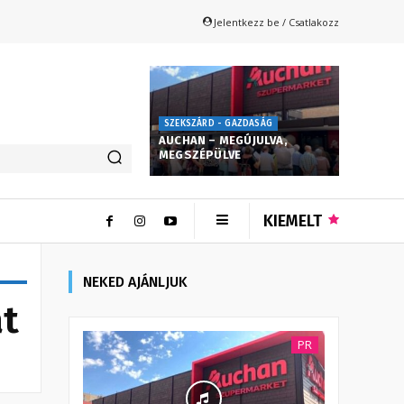
Jelentkezz be / Csatlakozz
SZEKSZÁRD - GAZDASÁG
AUCHAN – MEGÚJULVA,
MEGSZÉPÜLVE
KIEMELT
NEKED AJÁNLJUK
at
PR