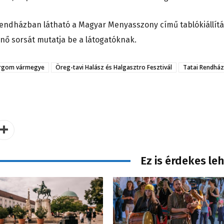
endházban látható a Magyar Menyasszony című tablókiállítá
 nő sorsát mutatja be a látogatóknak.
rgom vármegye
Öreg-tavi Halász és Halgasztro Fesztivál
Tatai Rendház
Ez is érdekes le