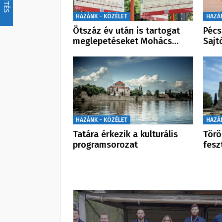
HAZÁNK - KÖZÉLET
HAZÁ
Ötszáz év után is tartogat
Pécs
meglepetéseket Mohács…
Sajt
HAZÁNK - KÖZÉLET
HAZÁ
Tatára érkezik a kulturális
Törö
programsorozat
fesz