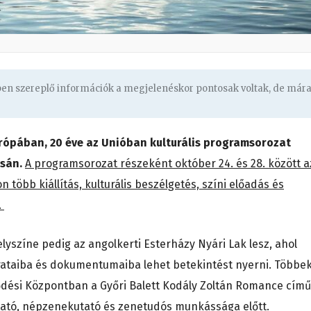
gben szereplő információk a megjelenéskor pontosak voltak, de már
urópában, 20 éve az Unióban kulturális programsorozat
ásán.
A programsorozat részeként október 24. és 28. között a
n több kiállítás, kulturális beszélgetés, színi előadás és
.
yszíne pedig az angolkerti Esterházy Nyári Lak lesz, ahol
taiba és dokumentumaiba lehet betekintést nyerni. Többe
lődési Központban a Győri Balett Kodály Zoltán Romance című
ktató, népzenekutató és zenetudós munkássága előtt.