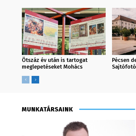
Ötszáz év után is tartogat
Pécsen de
meglepetéseket Mohács
Sajtófotó
MUNKATÁRSAINK