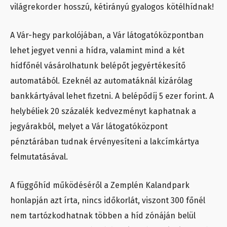
világrekorder hosszú, kétirányú gyalogos kötélhídnak!
A Vár-hegy parkolójában, a Vár látogatóközpontban
lehet jegyet venni a hídra, valamint mind a két
hídfőnél vásárolhatunk belépőt jegyértékesítő
automatából. Ezeknél az automatáknál kizárólag
bankkártyával lehet fizetni. A belépődíj 5 ezer forint. A
helybéliek 20 százalék kedvezményt kaphatnak a
jegyárakból, melyet a Vár látogatóközpont
pénztárában tudnak érvényesíteni a lakcímkártya
felmutatásával.
A függőhíd működéséről a Zemplén Kalandpark
honlapján azt írta, nincs időkorlát, viszont 300 főnél
nem tartózkodhatnak többen a híd zónáján belül