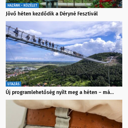
HAZÁNK - KÖZÉLET
Jövő héten kezdődik a Déryné Fesztivál
UTAZÁS
Új programlehetőség nyílt meg a héten – má…