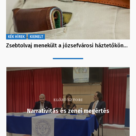
KÉK HÍREK
KIEMELT
Zsebtolvaj menekült a józsefvárosi háztetőkön…
ELŐZŐ SZTORI
Narrativitás és zenei megértés