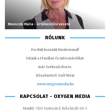
Monoczki Mária – értékesítési vezető
C
RÓLUNK
Fordulj hozzánk bizalommal!
Várjuk a témákat és információkat
már Szekszárdon is.
Köszönettel: Szél Móni
www.oxygenmedia.hu
KAPCSOLAT - OXYGEN MEDIA
Studió:
7100 Szekszárd, Béla király tér 5.