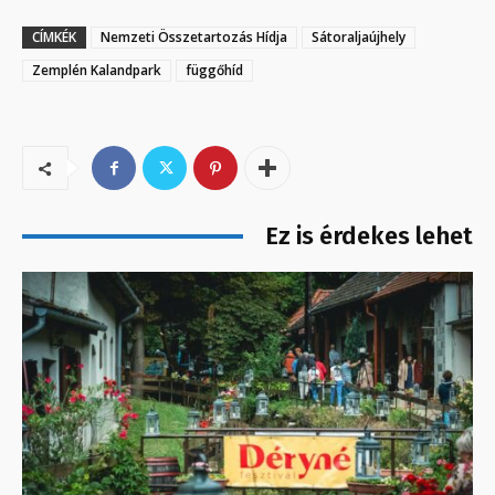
CÍMKÉK
Nemzeti Összetartozás Hídja
Sátoraljaújhely
Zemplén Kalandpark
függőhíd
Ez is érdekes lehet