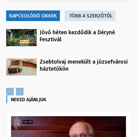
KAPCSOLÓDÓ CIKKEK
TÖBB A SZERZŐTŐL
Jövő héten kezdődik a Déryné
Fesztivál
Zsebtolvaj menekült a józsefvárosi
háztetőkön
NEKED AJÁNLJUK