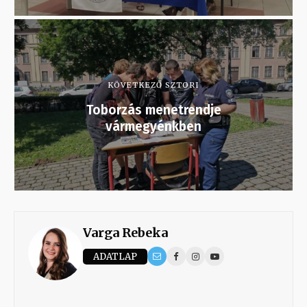
KÖVETKEZŐ SZTORI
Toborzás menetrendje
vármegyénkben
Varga Rebeka
ADATLAP