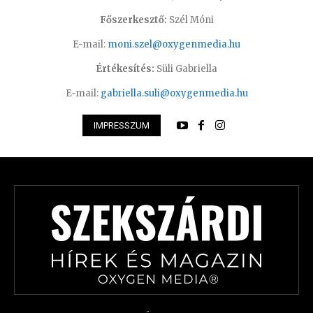
Főszerkesztő:
Szél Móni
E-mail:
moni.szel@oxygenmedia.hu
Értékesítés:
Süli Gabriella
E-mail:
gabriella.suli@oxygenmedia.hu
IMPRESSZUM