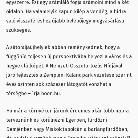
egyszerre. Ezt egy számláló fogja számolni mind a két
oldalon. Ha valamelyik kapun kilép a vendég, a hídra
való visszatéréshez újabb belépőjegy megvásárlása
szükséges.
A sátoraljaújhelyiek abban reménykednek, hogy a
függőhíd teljesen új perspektívába helyezi a város és a
hegyek látképét. A Nemzeti Összetartozás Hídjával
járó fejlesztés a Zempléni Kalandpark vezetése szerint
éves szinten sok százezer látogatót vonzhat a
térségbe – írja boon.hu.
Ha már a környéken járunk érdemes akár több napra
terveznünk és körülnézni Egerben, fürdőzni
Demjénben vagy Miskolctapolcán a barlangfürdőben,