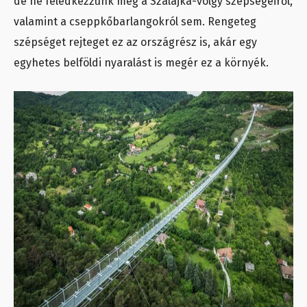
de ne feledkezzünk meg a Szalajka-völgy szépségeiről,
valamint a cseppkőbarlangokról sem. Rengeteg
szépséget rejteget ez az országrész is, akár egy
egyhetes belföldi nyaralást is megér ez a környék.