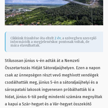
Cikkünk frissítése óta eltelt
2 év
, a szövegben szereplő
információk a megjelenéskor pontosak voltak, de
mára elavulhattak.
Stílusosan június 4-én adták át a Nemzeti
Összetartozás Hídját Sátoraljaújhelyen. Ezen a napon
csak az ünnepségen részt vevő meghívott vendégek
csodálhatták meg, június 5-én a sátoraljaújhelyi és a
sárospataki lakosok ingyenesen próbálhatták ki a
hidat, június 6-tól pedig mindenki számára megnyíltak
a kapui a Szár-hegyet és a Vár-hegyet összekötő