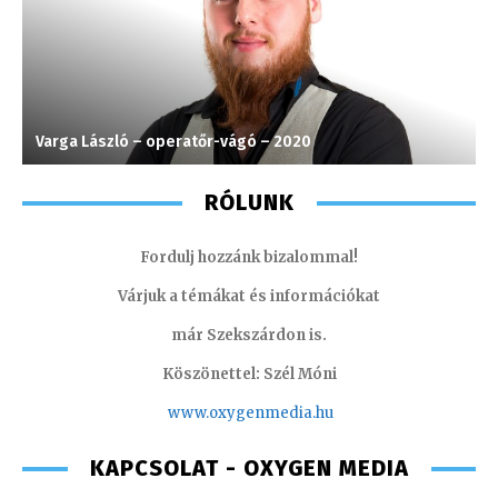
Varga László – operatőr-vágó – 2020
H
RÓLUNK
Fordulj hozzánk bizalommal!
Várjuk a témákat és információkat
már Szekszárdon is.
Köszönettel: Szél Móni
www.oxygenmedia.hu
KAPCSOLAT - OXYGEN MEDIA