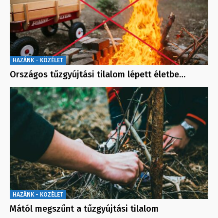
HAZÁNK - KÖZÉLET
Országos tűzgyújtási tilalom lépett életbe…
HAZÁNK - KÖZÉLET
Mától megszűnt a tűzgyújtási tilalom