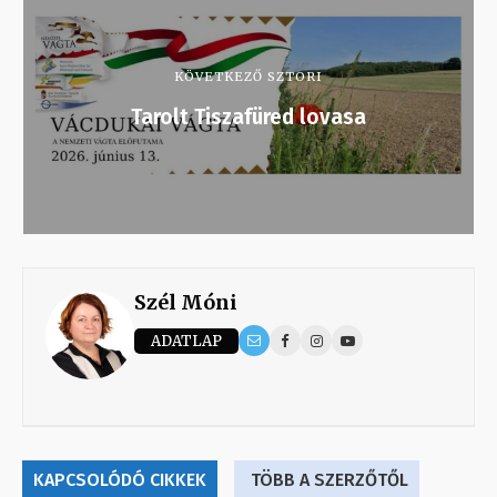
KÖVETKEZŐ SZTORI
Tarolt Tiszafüred lovasa
Szél Móni
ADATLAP
KAPCSOLÓDÓ CIKKEK
TÖBB A SZERZŐTŐL