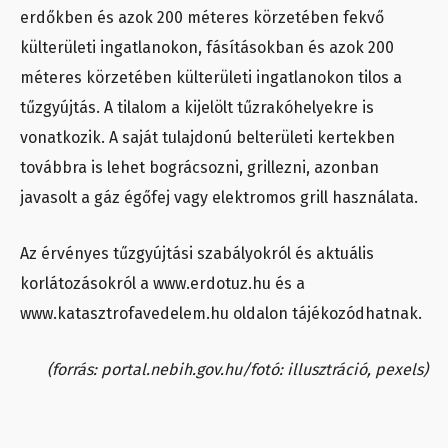
erdőkben és azok 200 méteres körzetében fekvő
külterületi ingatlanokon, fásításokban és azok 200
méteres körzetében külterületi ingatlanokon tilos a
tűzgyújtás. A tilalom a kijelölt tűzrakóhelyekre is
vonatkozik. A saját tulajdonú belterületi kertekben
továbbra is lehet bográcsozni, grillezni, azonban
javasolt a gáz égőfej vagy elektromos grill használata.
Az érvényes tűzgyújtási szabályokról és aktuális
korlátozásokról a www.erdotuz.hu és a
www.katasztrofavedelem.hu oldalon tájékozódhatnak.
(forrás: portal.nebih.gov.hu/fotó: illusztráció, pexels)