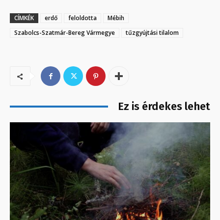
CÍMKÉK
erdő
feloldotta
Mébih
Szabolcs-Szatmár-Bereg Vármegye
tűzgyújtási tilalom
Ez is érdekes lehet