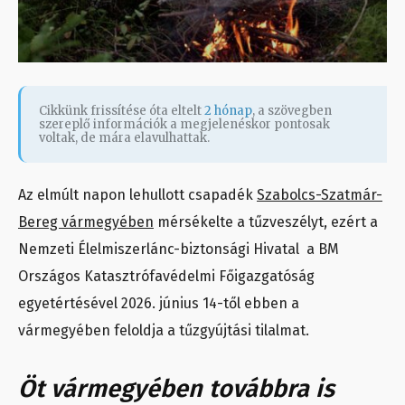
Cikkünk frissítése óta eltelt
2 hónap
, a szövegben
szereplő információk a megjelenéskor pontosak
voltak, de mára elavulhattak.
Az elmúlt napon lehullott csapadék
Szabolcs-Szatmár-
Bereg vármegyében
mérsékelte a tűzveszélyt, ezért a
Nemzeti Élelmiszerlánc-biztonsági Hivatal a BM
Országos Katasztrófavédelmi Főigazgatóság
egyetértésével 2026. június 14-től ebben a
vármegyében feloldja a tűzgyújtási tilalmat.
Öt vármegyében továbbra is