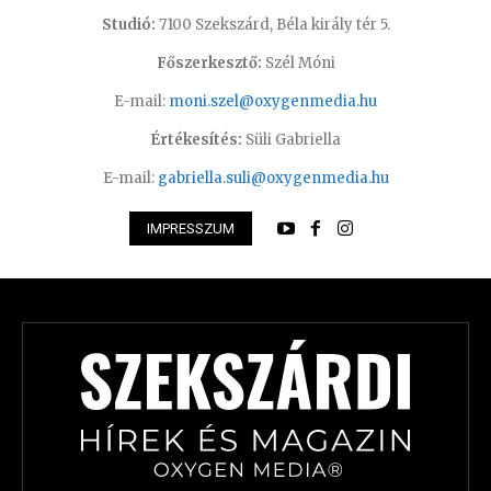
Studió:
7100 Szekszárd, Béla király tér 5.
Főszerkesztő:
Szél Móni
E-mail:
moni.szel@oxygenmedia.hu
Értékesítés:
Süli Gabriella
E-mail:
gabriella.suli@oxygenmedia.hu
IMPRESSZUM