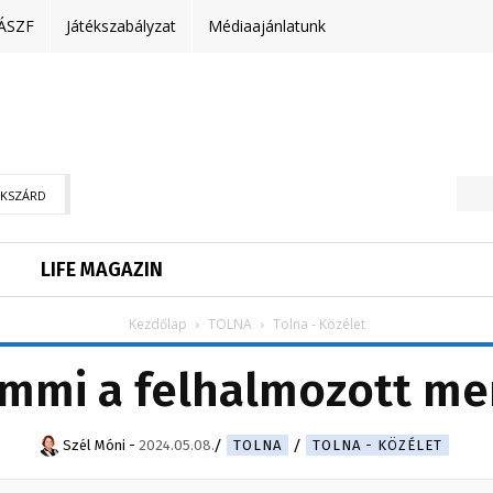
ÁSZF
Játékszabályzat
Médiaajánlatunk
EKSZÁRD
LIFE MAGAZIN
Kezdőlap
TOLNA
Tolna - Közélet
mmi a felhalmozott me
Szél Móni
-
2024.05.08.
TOLNA
TOLNA - KÖZÉLET