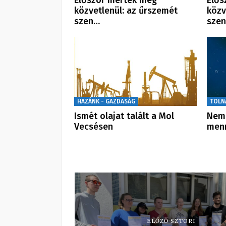
Először mérték meg
Elős
közvetlenül: az űrszemét
közv
szen…
sze
HAZÁNK - GAZDASÁG
TOLN
Ismét olajat talált a Mol
Nem 
Vecsésen
men
ELŐZŐ SZTORI