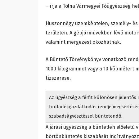
– írja a Tolna Vármegyei Főügyészség hely
Huszonnégy üzemképtelen, személy- és t
területen. A gépjárművekben lévő motor
valamint mérgezést okozhatnak.
A Büntető Törvénykönyv vonatkozó rende
1000 kilogrammot vagy a 10 köbmétert m
tízszerese.
Az ügyészség a férfit különösen jelentős
hulladékgazdálkodás rendje megsértéséne
szabadságvesztéssel büntetendő.
A járási ügyészség a büntetlen előéletű
börtönbüntetés kiszabását indítványozz