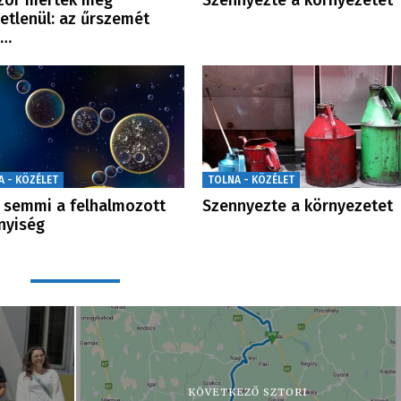
zör mérték meg
Szennyezte a környezetet
etlenül: az űrszemét
n…
A - KÖZÉLET
TOLNA - KÖZÉLET
semmi a felhalmozott
Szennyezte a környezetet
nyiség
KÖVETKEZŐ SZTORI