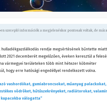
gben szereplő információk a megjelenéskor pontosak voltak, de már
tt hulladékgazdálkodás rendje megsértésének bűntette miatt
ádlott 2021 decemberét megelőzően, éveken keresztül a feles
olna vármegyei területeken több mint hétezer köbméter
kül, hogy erre hatósági engedéllyel rendelkezett volna.
lmazó vashordókat, gumiabroncsokat, műanyag palackokat,
festékes vödröket, hűtőszekrényeket, radiátorokat, valami
t kupacokba válogatta”