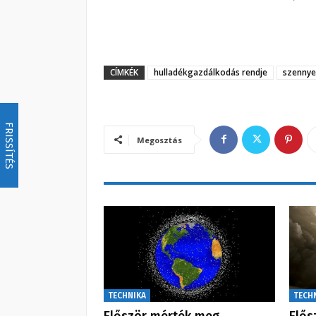
CÍMKÉK
hulladékgazdálkodás rendje
szennye
FRISSÍTÉS
Megosztás
TECHNIKA
TECH