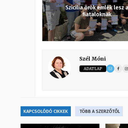
Szicília örök emlék lesz 
fiataloknak
Szél Móni
ADATLAP
KAPCSOLÓDÓ CIKKEK
TÖBB A SZERZŐTŐL