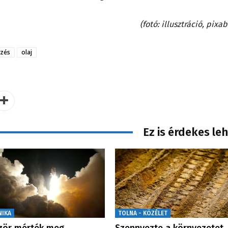
(fotó: illusztráció, pixa
zés
olaj
Ez is érdekes le
NIKA
TOLNA - KÖZÉLET