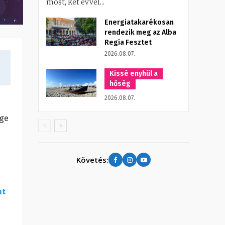
most, két évvel...
Energiatakarékosan
rendezik meg az Alba
Regia Fesztet
2026.08.07.
a
Kissé enyhül a
hőség
2026.08.07.
ége
Követés:
nt