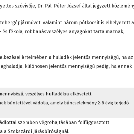
ettes szóvivője, Dr. Páli Péter József által jegyzett közlemén
ehergépjárművet, valamint három pótkocsit is elhelyezett a
- és fékolaj robbanásveszélyes anyagokat tartalmaznak,
lkezései értelmében a hulladék jelentős mennyiségű, ha az
eghaladja, különösen jelentős mennyiségű pedig, ha ennek
 mennyiségű, veszélyes hulladékra elkövetett
k bűntettével vádolja, amely bűncselekmény 2-8 évig terjedő
 vádlottal szemben végrehajtásában felfüggesztett
a a Szekszárdi Járásbíróságnál.