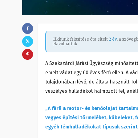
Cikkünk frissítése óta eltelt
2 év
, a szöve
elavulhattak.
A Szekszárdi Járási Ügyészség minősíte
emelt vádat egy 60 éves férfi ellen. A v
tulajdonában lévő, de általa használt T
veszélyes hulladékot halmozott fel, anél
„A férfi a motor- és kenőolajat tarta
vegyes építési törmeléket, kábeleket, 
egyéb fémhulladékokat típusuk szerin