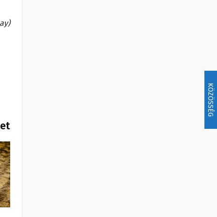
bay)
KÖZÖSSÉG
het