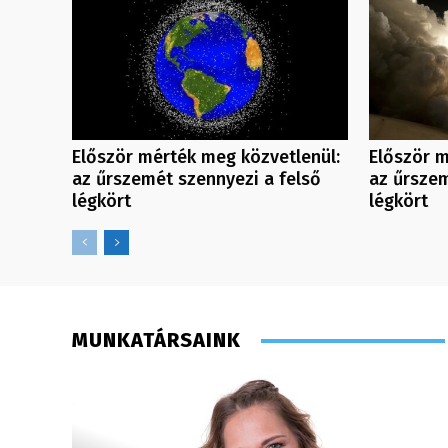
Először mérték meg közvetlenül:
Először m
az űrszemét szennyezi a felső
az űrszem
légkört
légkört
MUNKATÁRSAINK