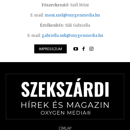
Főszerkesztő:
Szél Móni
E-mail:
moni.szel@oxygenmedia.hu
Értékesítés:
Süli Gabriella
E-mail:
gabriella.suli@oxygenmedia.hu
IMPRESSZUM
CÍMLAP