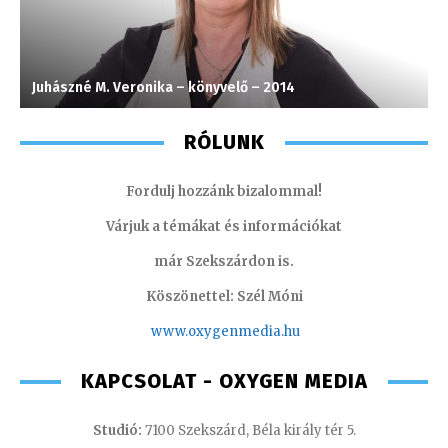
Juhászné M. Veronika – könyvelő – 2014
C
RÓLUNK
Fordulj hozzánk bizalommal!
Várjuk a témákat és információkat
már Szekszárdon is.
Köszönettel: Szél Móni
www.oxygenmedia.hu
KAPCSOLAT - OXYGEN MEDIA
Studió:
7100 Szekszárd, Béla király tér 5.