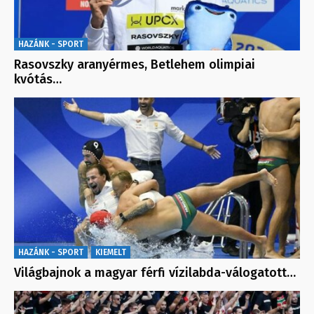
HAZÁNK - SPORT
Rasovszky aranyérmes, Betlehem olimpiai
kvótás…
HAZÁNK - SPORT
KIEMELT
Világbajnok a magyar férfi vízilabda-válogatott…