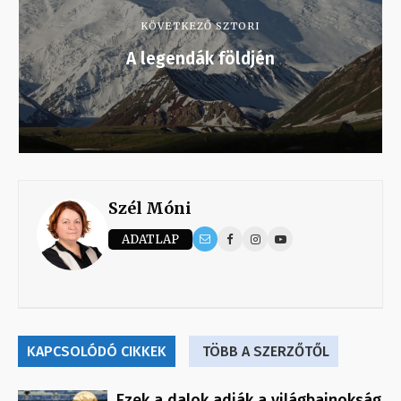
KÖVETKEZŐ SZTORI
A legendák földjén
Szél Móni
ADATLAP
KAPCSOLÓDÓ CIKKEK
TÖBB A SZERZŐTŐL
Ezek a dalok adják a világbajnokság