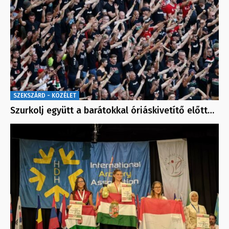
SZEKSZÁRD - KÖZÉLET
Szurkolj együtt a barátokkal óriáskivetítő előtt…