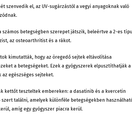
nét szenvedik el, az UV-sugárzástól a vegyi anyagoknak való
ozódnak.
számos betegségben szerepet játszik, beleértve a 2-es típ
st, az osteoarthritist és a rákot.
tok kimutatták, hogy az öregedő sejtek eltávolítása
ezeket a betegségeket. Ezek a gyógyszerek elpusztíthatják a
k az egészséges sejteket.
ak kettőt teszteltek embereken: a dasatinib és a kvercetin
ó szert találni, amelyek különféle betegségekben használhat
kerül, amíg egy gyógyszer piacra kerül.