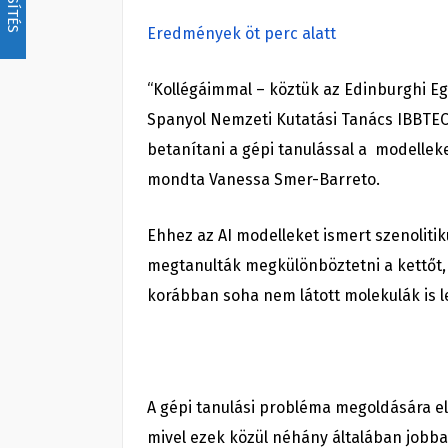
Eredmények öt perc alatt
“Kollégáimmal – köztük az Edinburghi E
Spanyol Nemzeti Kutatási Tanács IBBTEC-
betanítani a gépi tanulással a modelleke
mondta Vanessa Smer-Barreto.
Ehhez az AI modelleket ismert szenolitiku
megtanulták megkülönböztetni a kettőt, 
korábban soha nem látott molekulák is 
A gépi tanulási probléma megoldására el
mivel ezek közül néhány általában jobban