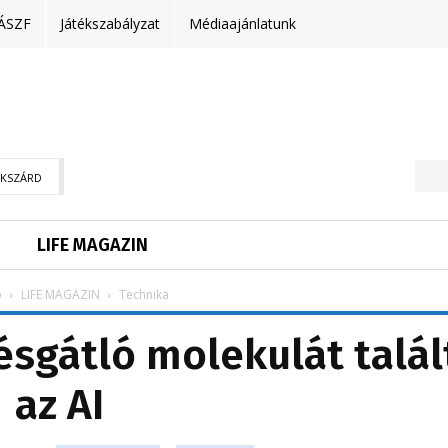
ÁSZF
Játékszabályzat
Médiaajánlatunk
EKSZÁRD
LIFE MAGAZIN
p
LIFE MAGAZIN
Technika
sgátló molekulát talál
az AI