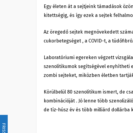
Egy életen át a sejtjeink támadások özö
kitettségig, és így ezek a sejtek felhalm
Az öregedő sejtek megnövekedett száma 
cukorbetegséget , a COVID-t, a tüdőfibrózi
Laboratóriumi egereken végzett vizsgála
szenolitikumok segítségével enyhítheti 
zombi sejteket, miközben életben tartjá
Körülbelül 80 szenolitikum ismert, de cs
kombinációját . Jó lenne több szenolizál
de tíz-húsz év és több milliárd dollárba 
FRISSÍTÉS