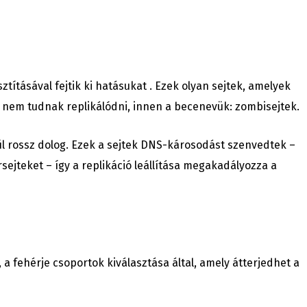
tításával fejtik ki hatásukat . Ezek olyan sejtek, amelyek
 nem tudnak replikálódni, innen a becenevük: zombisejtek.
ül rossz dolog. Ezek a sejtek DNS-károsodást szenvedtek –
rsejteket – így a replikáció leállítása megakadályozza a
 a fehérje csoportok kiválasztása által, amely átterjedhet a