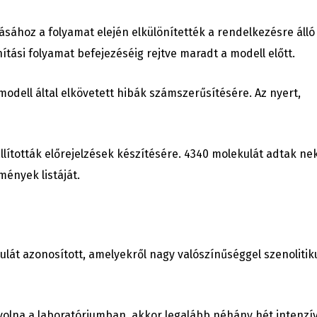
ásához a folyamat elején elkülönítették a rendelkezésre álló
ítási folyamat befejezéséig rejtve maradt a modell előtt.
modell által elkövetett hibák számszerűsítésére. Az nyert,
lították előrejelzések készítésére. 4340 molekulát adtak nek
ények listáját.
ulát azonosított, amelyekről nagy valószínűséggel szenolitik
 volna a laboratóriumban, akkor legalább néhány hét intenzí