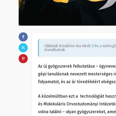
Cikkünk frissítése óta eltelt
3 év
, a szöve
elavulhattak.
Az új gyógyszerek felkutatása – úgynevez
gépi tanulásnak nevezett mesterséges i
folyamatot, és az ár töredékéért elvége
A közelmúltban ezt a technológiát hasz
és Molekuláris Orvostudományi Intézetén
volna találni – olyan gyógyszereket, ame