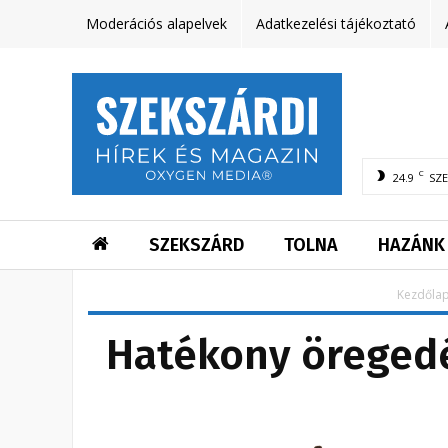
Moderációs alapelvek
Adatkezelési tájékoztató
C
24.9
SZ
SZEKSZÁRD
TOLNA
HAZÁNK
Kezdőla
Hatékony öregedé