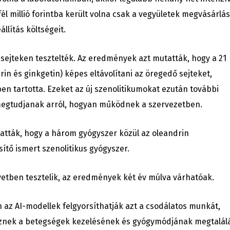
él millió forintba került volna csak a vegyületek megvásárlás
llítás költségeit.
sejteken tesztelték. Az eredmények azt mutatták, hogy a 21
rin és ginkgetin) képes eltávolítani az öregedő sejteket,
en tartotta. Ezeket az új szenolitikumokat ezután további
 megtudjanak arról, hogyan működnek a szervezetben.
tatták, hogy a három gyógyszer közül az oleandrin
sítő ismert szenolitikus gyógyszer.
etben tesztelik, az eredmények két év múlva várhatóak.
az AI-modellek felgyorsíthatják azt a csodálatos munkát,
eznek a betegségek kezelésének és gyógymódjának megtalál