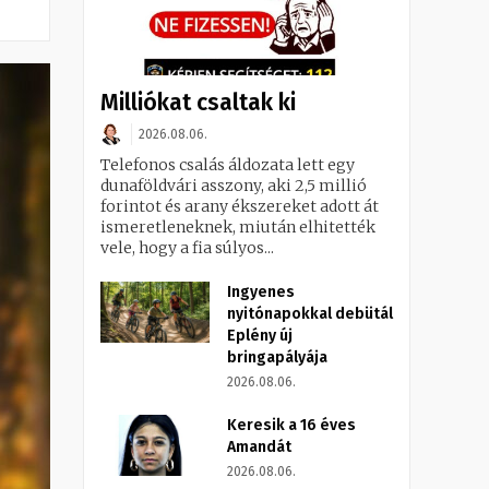
Milliókat csaltak ki
2026.08.06.
Telefonos csalás áldozata lett egy
dunaföldvári asszony, aki 2,5 millió
forintot és arany ékszereket adott át
ismeretleneknek, miután elhitették
vele, hogy a fia súlyos...
Ingyenes
nyitónapokkal debütál
Eplény új
bringapályája
2026.08.06.
Keresik a 16 éves
Amandát
2026.08.06.