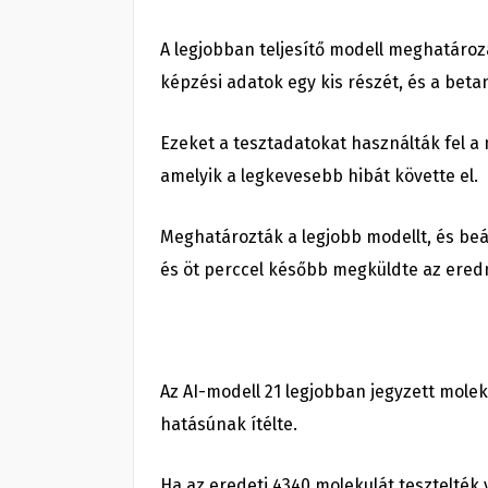
A legjobban teljesítő modell meghatároz
képzési adatok egy kis részét, és a betan
Ezeket a tesztadatokat használták fel a 
amelyik a legkevesebb hibát követte el.
Meghatározták a legjobb modellt, és beál
és öt perccel később megküldte az eredm
Az AI-modell 21 legjobban jegyzett molek
hatásúnak ítélte.
Ha az eredeti 4340 molekulát tesztelték