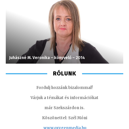
Juhászné M. Veronika – könyvelő – 2014
V
RÓLUNK
Fordulj hozzánk bizalommal!
Várjuk a témákat és információkat
már Szekszárdon is.
Köszönettel: Szél Móni
www.oxygenmedia.hu