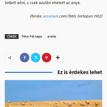
kellett adni, s csak azután ehetett az anya.
(forrás:
arcanum
.com/fotó: Fortepan 1932)
CÍMKÉK
Péter Pál napja
aratás
Ez is érdekes lehet