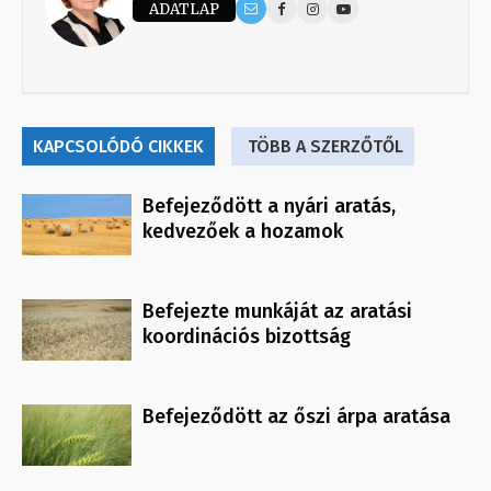
ADATLAP
KAPCSOLÓDÓ CIKKEK
TÖBB A SZERZŐTŐL
Befejeződött a nyári aratás,
kedvezőek a hozamok
Befejezte munkáját az aratási
koordinációs bizottság
Befejeződött az őszi árpa aratása