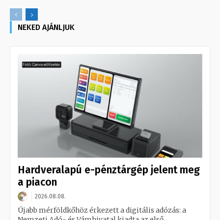
NEKED AJÁNLJUK
Hardveralapú e-pénztárgép jelent meg
a piacon
2026.08.08.
Újabb mérföldkőhöz érkezett a digitális adózás: a
Nemzeti Adó- és Vámhivatal kiadta az első