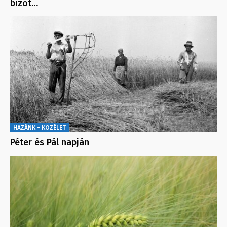
bizot…
HAZÁNK - KÖZÉLET
Péter és Pál napján