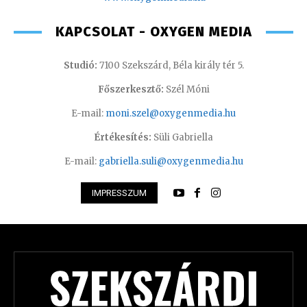
KAPCSOLAT - OXYGEN MEDIA
Studió:
7100 Szekszárd, Béla király tér 5.
Főszerkesztő:
Szél Móni
E-mail:
moni.szel@oxygenmedia.hu
Értékesítés:
Süli Gabriella
E-mail:
gabriella.suli@oxygenmedia.hu
IMPRESSZUM