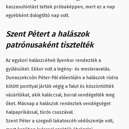
kaszasuhintást tettek próbaképpen, mert ez a nap
egyébként dologtiltó nap volt.
Szent Pétert a halászok
patrónusaként tisztelték
Az egykori halászcéhek ilyenkor rendezték a
gyűlésüket. Ekkor volt a legény- és mesteravatás.
Dunaszekcsőn Péter-Pál előestéjén a halászok rúdra
kötött ponttyal járták végig a falut és köszöntötték
vásárlóikat, akik kaláccsal, borral vendégelték meg
őket. Másnap a halászok rendeztek vendégséget
halpaprikással, túrós csuszával.
Szent Péter a szegedi lakatoscéh védőszentje volt,