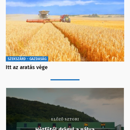
SZEKSZÁRD - GAZDASÁG
Itt az aratás vége
ELŐZŐ SZTORI
Hétfőtől drágul a pálya