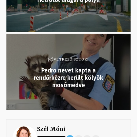
KÖVETKEZŐ SZTORI
Pedro nevet kapta a
rendőrkézre került kölyök
mosómedve
Szél Móni