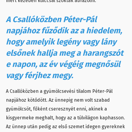
mert kezében kulccsal szokták ábrázolni.
A Csallóközben Péter-Pál
napjához fűződik az a hiedelem,
hogy amelyik legény vagy lány
elsőnek hallja meg a harangszót
e napon, az év végéig megnősül
vagy férjhez megy.
A Csallóközben a gyümölcsevési tilalom Péter-Pál
napjához kötődött. Az ünnepig nem volt szabad
gyümölcsöt, főként cseresznyét enni, akinek a
kisgyermeke meghalt, hogy az a túlvilágon kaphasson.
Az ünnep után pedig az első szemet idegen gyereknek